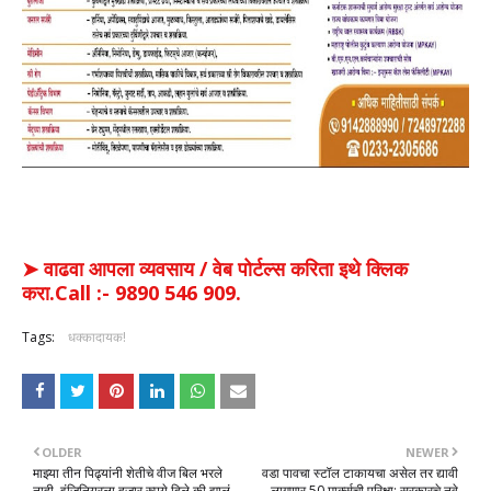
➤ वाढवा आपला व्यवसाय / वेब पोर्टल्स करिता इथे क्लिक
करा.Call :- 9890 546 909.
Tags:
धक्कादायक!
OLDER
NEWER
माझ्या तीन पिढ्यांनी शेतीचे वीज बिल भरले
वडा पावचा स्टॉल टाकायचा असेल तर द्यावी
नाही, इंजिनियरला हजार रुपये दिले की झालं
लागणार 50 मार्क्सची परिक्षा; सरकारचे नवे