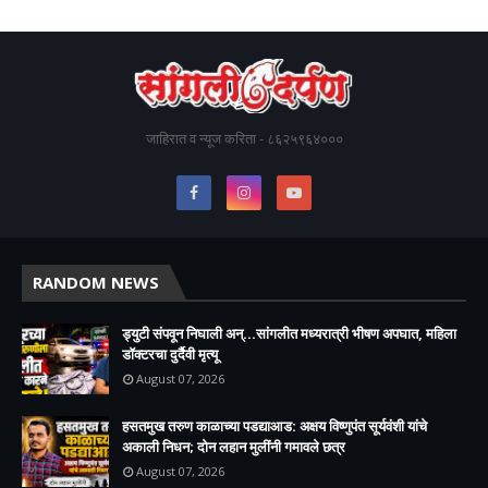
जाहिरात व न्यूज करिता - ८६२५९६४०००
RANDOM NEWS
ड्युटी संपवून निघाली अन्...सांगलीत मध्यरात्री भीषण अपघात, महिला
डॉक्टरचा दुर्दैवी मृत्यू
August 07, 2026
हसतमुख तरुण काळाच्या पडद्याआड: अक्षय विष्णुपंत सूर्यवंशी यांचे
अकाली निधन; दोन लहान मुलींनी गमावले छत्र
August 07, 2026