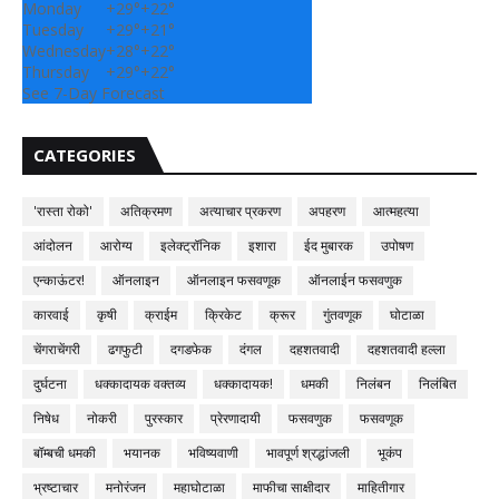
Monday
+
29°
+
22°
Tuesday
+
29°
+
21°
Wednesday
+
28°
+
22°
Thursday
+
29°
+
22°
See 7-Day Forecast
CATEGORIES
'रास्ता रोको'
अतिक्रमण
अत्याचार प्रकरण
अपहरण
आत्महत्या
आंदोलन
आरोग्य
इलेक्ट्रॉनिक
इशारा
ईद मुबारक
उपोषण
एन्काऊंटर!
ऑनलाइन
ऑनलाइन फसवणूक
ऑनलाईन फसवणुक
कारवाई
कृषी
क्राईम
क्रिकेट
क्रूर
गुंतवणूक
घोटाळा
चेंगराचेंगरी
ढगफुटी
दगडफेक
दंगल
दहशतवादी
दहशतवादी हल्ला
दुर्घटना
धक्कादायक वक्तव्य
धक्कादायक!
धमकी
निलंबन
निलंबित
निषेध
नोकरी
पुरस्कार
प्रेरणादायी
फसवणुक
फसवणूक
बॉम्बची धमकी
भयानक
भविष्यवाणी
भावपूर्ण श्रद्धांजली
भूकंप
भ्रष्टाचार
मनोरंजन
महाघोटाळा
माफीचा साक्षीदार
माहितीगार