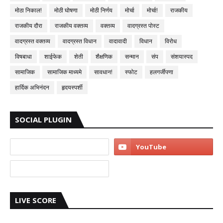
मोठा निकाल!
मोठी घोषणा
मोठी निर्णय
मोर्चा
मोर्चा!
राजकीय
राजकीय दौरा
राजकीय वक्तव्य
वक्तव्य
वादग्रस्त पोस्ट
वादग्रस्त वक्तव्य
वादग्रस्त विधान
वादावादी
विधान
विरोध
विषबाधा
शाईफेक
शेती
शैक्षणिक
सन्मान
संप
संशयास्पद
सामाजिक
सामाजिक माध्यमे
सावधान!
स्फोट
हलगर्जीपणा
हार्दिक अभिनंदन
हृदयस्पर्शी
SOCIAL PLUGIN
LIVE SCORE