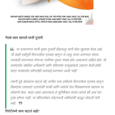
नेमकं काय म्हणाले माजी पुजारी
या प्रकरणात माजी मुख्य पुजारी दीक्षाथलु यांनी मोठा खुलासा केला आहे.
'मी काही वर्षांपूर्वी तिरुपतीला प्रसाद म्हणून जे लाडू तायर करण्यात येतात
त्यासाठी वापरण्यात येणाऱ्या गायीच्या तुपात भेसळ होत असल्याचं पाहिलं होतं. मी
यासंदर्भात संबंधित अधिकारी आणि मंदिराच्या प्रमुखांकडे तक्रार केली होती.
मात्र यासंदर्भात कोणतीही कारवाई करण्यात आली नाही.'
त्यांनी पुढे बोलताना म्हटलं की, मागील पाच वर्षांमध्ये तिरुपतीला प्रसाद म्हणून
मिळणार्‍या लाडवात प्राण्यांची चरबी आणि माशांचं तेल मिसळवण्याचं महापाप या
लोकांनी केलं. मात्र आता आपल्याला हे सुनिश्चित करावं लागले की असं पाप
पुन्हा होणार नाही. या मंदिरासोबत कोट्यवधी भाविकांची श्रद्धा जोडली गेली
आहे.
रिपोर्टमध्ये काय म्हटलं आहे?