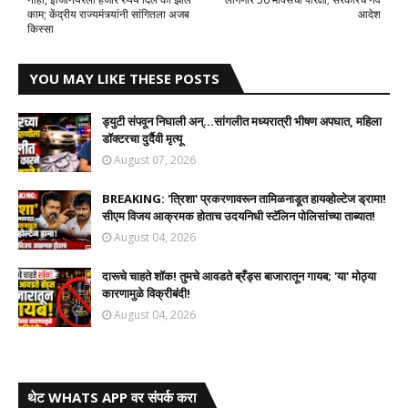
काम; केंद्रीय राज्यमंत्र्यांनी सांगितला अजब
आदेश
किस्सा
YOU MAY LIKE THESE POSTS
ड्युटी संपवून निघाली अन्...सांगलीत मध्यरात्री भीषण अपघात, महिला
डॉक्टरचा दुर्दैवी मृत्यू
August 07, 2026
BREAKING: 'त्रिशा' प्रकरणावरून तामिळनाडूत हायव्होल्टेज ड्रामा!
सीएम विजय आक्रमक होताच उदयनिधी स्टॅलिन पोलिसांच्या ताब्यात!
August 04, 2026
दारूचे चाहते शॉक! तुमचे आवडते ब्रँड्स बाजारातून गायब; 'या' मोठ्या
कारणामुळे विक्रीबंदी!
August 04, 2026
थेट WHATS APP वर संपर्क करा