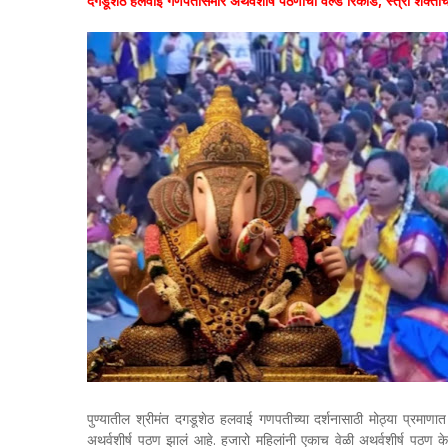
दगडूशेठ हलवाई गणपतीसमोर अथर्वशीर्ष पठणाचा वर्ल्ड रिकॉर्ड; स्त्री शक्ती
पुण्यातील
श्रीमंत दगडूशेठ हलवाई गणपतीच्या दर्शनासाठी मोठ्या प्रमाणा
अथर्वशीर्ष पठण झालं आहे. हजारो महिलांनी एकाच वेळी अथर्वशीर्ष पठण केलं 