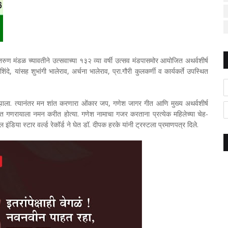
 तरुण मंडळ च्यावतीने उत्सवाच्या १३२ व्या वर्षी उत्सव मंडपासमोर आयोजित अथर्वशीर्ष
िंदे, यांसह शुभांगी भालेराव, अर्चना भालेराव, प्रा.गौरी कुलकर्णी व कार्यकर्ते उपस्थित
रंभ झाला. त्यानंतर मन शांत करणारा ओंकार जप, गणेश जागर गीत आणि मुख्य अथर्वशीर्ष
 गणरायाला नमन करीत होत्या. गणेश नामाचा गजर करताना प्रत्येक महिलेच्या चेह-
िया स्टार वर्ल्ड रेकॉर्ड ने घेत डॉ. दीपक हरके यांनी ट्रस्टला प्रमाणपत्र दिले.