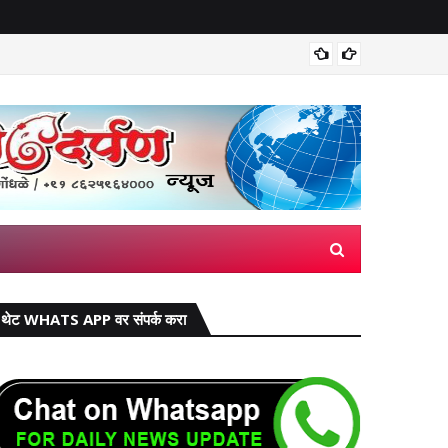
मिरज पंच
थेट WHATS APP वर संपर्क करा