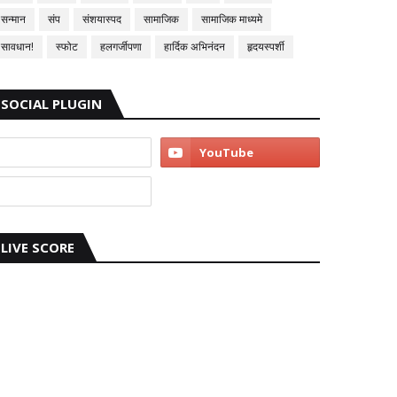
सन्मान
संप
संशयास्पद
सामाजिक
सामाजिक माध्यमे
सावधान!
स्फोट
हलगर्जीपणा
हार्दिक अभिनंदन
हृदयस्पर्शी
SOCIAL PLUGIN
LIVE SCORE