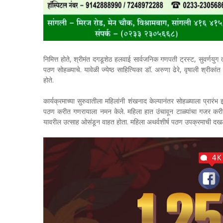
निमित्त होते, श्रीमंत दगडूशेठ हलवाई सार्वजनिक गणपती ट्रस्ट, सुवर्णयुग
पठण सोहळ्याचे. यावेळी ज्येष्ठ साहित्यिका डॉ. अरुणा ढेरे, वृषाली श्रीकांत श
होते.
कार्यक्रमाच्या सुरुवातीला महिलांनी शंखनाद केल्यानंतर सोहळ्याला प्रा
पठण करीत गणरायाला नमन केले. महिला हात उंचावून टाळ्यांचा गजर करीत
यावरील उत्साह ओसंडून वाहत होता. महिला अथर्वशीर्ष पठण उपक्रमाची दखल इंड