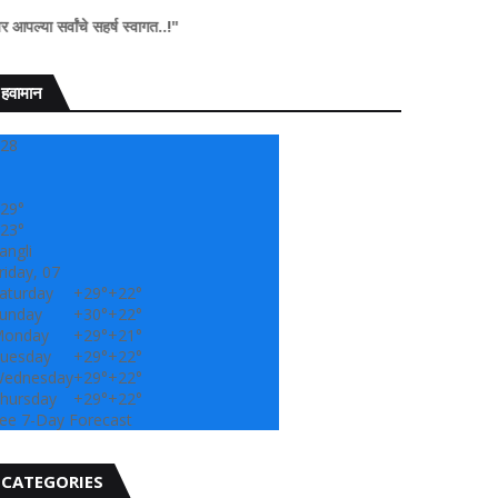
े सहर्ष स्वागत..!"
हवामान
28
29°
23°
angli
riday, 07
aturday
+
29°
+
22°
unday
+
30°
+
22°
onday
+
29°
+
21°
uesday
+
29°
+
22°
ednesday
+
29°
+
22°
hursday
+
29°
+
22°
ee 7-Day Forecast
CATEGORIES