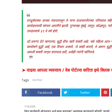
दगडूशेठच्या उत्सव मंडपापासून ते नाना वाडयापर्यंतच्या परिसरात महि
कार्यक्रमाची सांगता आरतीने झाली. पुण्यासह मुंबई, लातूर, कोल्हापूर, 
उपक्रमाचे ३९ वे वर्ष होते.
डॉ.अरुणा ढेरे म्हणाल्या, बुद्धी हीच खरी शक्ती आहे. सर्व महिला आज गण
कार्यामागे बुद्धी आहे, एक विचार असतो. जे काही करतो, ते आपण बुद्ध
आपली शक्ती जागृत करायला हवी, असेही त्यांनी सांगितले.
➤ वाढवा आपला व्यवसाय / वेब पोर्टल्स करिता इथे क्ल
Tags:
सामाजिक
Facebook
Twitter
OLDER
रेशन कार्डसाठी ऑनलाइन अर्ज कसा करायचा? आवश्यक कागदपत्रे कोणती, फायदे