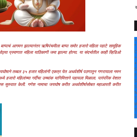
" सांगली दर्पण न्यूज वर आपल्या सर्वांच
+
 बाप्पाचं आगमन झाल्यानंतर ऋषिपंचमीला बाप्पा समोर हजारो महिला पहाटे सामूहिक
°
C
्या प्रमाणात महिला याठिकाणी जमा झाल्या होत्या. या संदर्भातील काही व्हिडिओ
+
+
S
जयघोषाने तब्बल ३५ हजार महिलांनी एकत्र येत अथर्वशीर्ष पठणातून गणरायाला नमन
F
ये हजारो महिलांच्या गर्दीचा उच्चांक यानिमित्ताने पहायला मिळाला. पारंपरिक वेशात
S
ण्यास सुरुवात केली. गणेश नामाचा जयघोष करीत अथर्वशीर्षासोबत महाआरती करीत
S
M
T
W
T
S