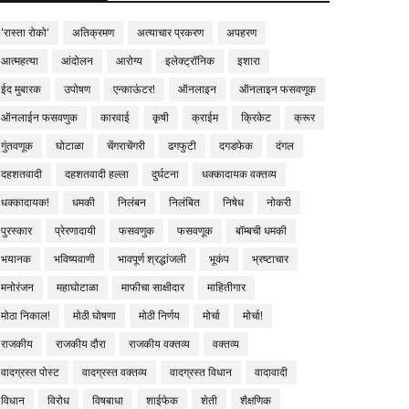
'रास्ता रोको'
अतिक्रमण
अत्याचार प्रकरण
अपहरण
आत्महत्या
आंदोलन
आरोग्य
इलेक्ट्रॉनिक
इशारा
ईद मुबारक
उपोषण
एन्काऊंटर!
ऑनलाइन
ऑनलाइन फसवणूक
ऑनलाईन फसवणुक
कारवाई
कृषी
क्राईम
क्रिकेट
क्रूर
गुंतवणूक
घोटाळा
चेंगराचेंगरी
ढगफुटी
दगडफेक
दंगल
दहशतवादी
दहशतवादी हल्ला
दुर्घटना
धक्कादायक वक्तव्य
धक्कादायक!
धमकी
निलंबन
निलंबित
निषेध
नोकरी
पुरस्कार
प्रेरणादायी
फसवणुक
फसवणूक
बॉम्बची धमकी
भयानक
भविष्यवाणी
भावपूर्ण श्रद्धांजली
भूकंप
भ्रष्टाचार
मनोरंजन
महाघोटाळा
माफीचा साक्षीदार
माहितीगार
मोठा निकाल!
मोठी घोषणा
मोठी निर्णय
मोर्चा
मोर्चा!
राजकीय
राजकीय दौरा
राजकीय वक्तव्य
वक्तव्य
वादग्रस्त पोस्ट
वादग्रस्त वक्तव्य
वादग्रस्त विधान
वादावादी
विधान
विरोध
विषबाधा
शाईफेक
शेती
शैक्षणिक