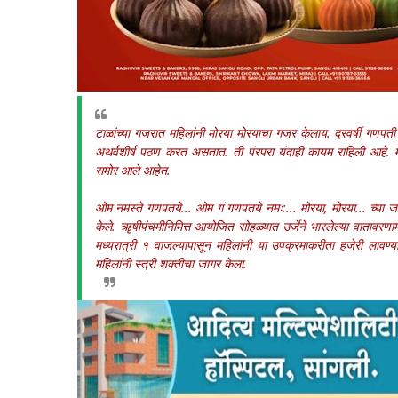
टाळांच्या गजरात महिलांनी मोरया मोरयाचा गजर केलाय. दरवर्षी गणपती
अथर्वशीर्ष पठण करत असतात. ती पंरपरा यंदाही कायम राहिली आहे. मोठ
समोर आले आहेत.
ओम नमस्ते गणपतये... ओम गं गणपतये नमः:... मोरया, मोरया... च्या 
केले. ॠषीपंचमीनिमित्त आयोजित सोहळ्यात उर्जेने भारलेल्या वातावरणामध्
मध्यरात्री १ वाजल्यापासून महिलांनी या उपक्रमाकरीता हजेरी लाव
महिलांनी स्त्री शक्तीचा जागर केला.