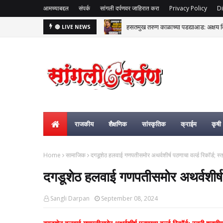
आमच्याबद्दल
संपर्क
सांगली दर्पणवर जाहिरात करा
Privacy Policy
Di
हसतमुख तरुण काळाच्या पडद्याआड: अक्षय विष्
🔴 LIVE NEWS
राजकीय
शैक्षणिक
सांस्कृतिक
क्राईम
कृषी
Home
सामाजिक
दगडूशेठ हलवाई गणपतीसमोर अथर्वशीर्ष पठणाचा वर्ल्ड रिकॉर्ड; स्
दगडूशेठ हलवाई गणपतीसमोर अथर्वशीर्ष प
Sangli Darpan
September 08, 2024