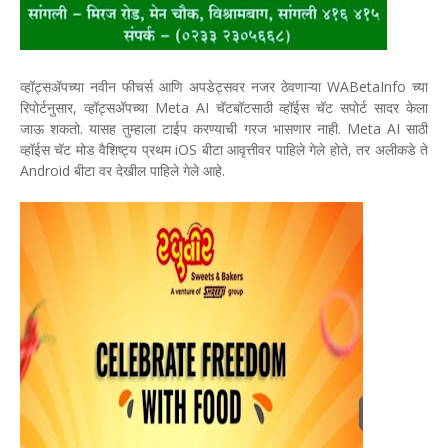
व्हॉट्सॲपच्या नवीन फीचर्स आणि अपडेट्सवर नजर ठेवणाऱ्या WABetaInfo च्या
रिपोर्टनुसार, व्हॉट्सॲपच्या Meta AI चॅटबॉटसाठी व्हॉईस चॅट सपोर्ट सादर केला
जाऊ शकतो. यासह तुम्हाला टाईप करण्याची गरज भासणार नाही. Meta AI साठी
व्हॉईस चॅट मोड वैशिष्ट्य प्रथम iOS बीटा आवृत्तीवर पाहिले गेले होते, तर अलीकडे ते
Android बीटा वर देखील पाहिले गेले आहे.