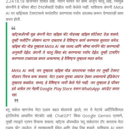
2.24.18.18 व्हर्जनवर दिसले आहे. नवीन फीचर वर काम अजून चालू आहे, त्यामुळे
कंपनीने हे फीचर बीटा टेस्टर्ससाठी देखील जारी केलेले नाही. याशिवाय कंपनी Meta
AI वर व्हॉईसला टेक्स्टमध्ये रूपांतरित करण्याचा पर्याय उपलब्ध करून देण्यावरही काम
करत होती.
व्हॉट्सॲपची मूळ कंपनी मेटा व्हॉइस चॅट मोडसह व्हॉइस शॉर्टकट देऊ शकते.
तुम्ही फ्लोटिंग ॲक्शन बटण दाबताच हे वैशिष्ट्य कार्य करण्यास सुरवात करेल.
व्हॉइस चॅट मोड तुम्हाला Meta AI सह जलद आणि सोप्या मार्गाने चॅट करण्याची
अनुमती देईल. कंपनी ते चालू किंवा बंद करण्याचा पर्याय देईल. तुम्ही टायपिंग
करण्यास टाळाटाळ करत असल्यास, हे वैशिष्ट्य तुम्हाला मदत करेल.
Meta AI मध्ये, जर तुम्हाला व्हॉइस मोड वापरायचा नसेल तर तुम्ही टेक्स्ट
मोडवर स्विच करू शकता. मेटा एआय तुमचा आवाज ऐकत असल्याचे इंडिकेटर
तुम्हाला कळवेल. सध्या, हे वैशिष्ट्य जारी केले गेले नाही. जर तुम्हाला हे फीचर
हवे असेल तर नेहमी Google Play Store वरून WhatsApp अपडेट करत
रहा.
ब्लू सर्कल म्हणजेच मेटा एआय बद्दल बोलायचे झाले, तर ते मेटाचे आर्टिफिशियल
इंटेलिजेंस आधारित चॅटबॉट आहे. ChatGPT किंवा Google Gemini प्रमाणे,
तुम्ही त्याद्वारे प्रश्न विचारू शकता. व्हॉट्स ॲपमधील ‘ब्लू सर्कल’वर टॅप करताच मेटा
एआय चॅट उघडेल. ते तुमच्यासाठी ईमेल आणि लेख लिहू शकते. याशिवाय AI वरून