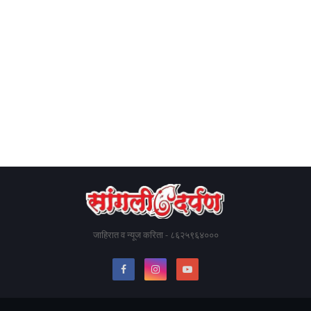
जाहिरात व न्यूज करिता - ८६२५९६४०००