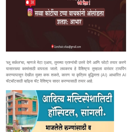
‘ब्लू सर्कल’चा, म्हणजे मेटा एआय, तुमच्या प्रश्नांची उत्तरे देणे आणि फोटो तयार करणे
यासारख्या कामांसाठी वापरला जातो. लवकरच हे वैशिष्ट्य तुम्हाला वारंवार टायपिंग
करण्यापासून देखील मुक्त करू शकते, कारण या कृत्रिम बुद्धिमत्ता (AI) आधारित AI
चॅटबॉटसाठी व्हॉइस चॅट वैशिष्ट्य सादर करण्यासाठी तयार आहे.