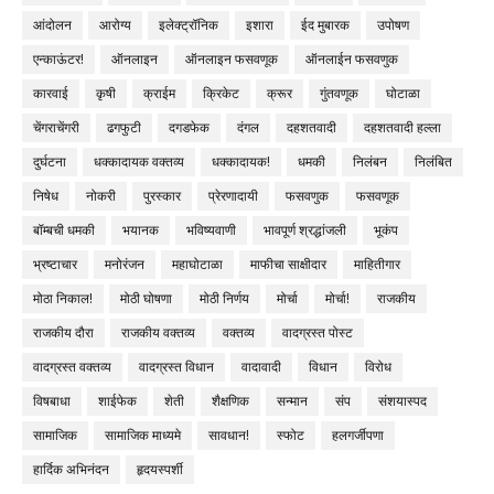
आंदोलन
आरोग्य
इलेक्ट्रॉनिक
इशारा
ईद मुबारक
उपोषण
एन्काऊंटर!
ऑनलाइन
ऑनलाइन फसवणूक
ऑनलाईन फसवणुक
कारवाई
कृषी
क्राईम
क्रिकेट
क्रूर
गुंतवणूक
घोटाळा
चेंगराचेंगरी
ढगफुटी
दगडफेक
दंगल
दहशतवादी
दहशतवादी हल्ला
दुर्घटना
धक्कादायक वक्तव्य
धक्कादायक!
धमकी
निलंबन
निलंबित
निषेध
नोकरी
पुरस्कार
प्रेरणादायी
फसवणुक
फसवणूक
बॉम्बची धमकी
भयानक
भविष्यवाणी
भावपूर्ण श्रद्धांजली
भूकंप
भ्रष्टाचार
मनोरंजन
महाघोटाळा
माफीचा साक्षीदार
माहितीगार
मोठा निकाल!
मोठी घोषणा
मोठी निर्णय
मोर्चा
मोर्चा!
राजकीय
राजकीय दौरा
राजकीय वक्तव्य
वक्तव्य
वादग्रस्त पोस्ट
वादग्रस्त वक्तव्य
वादग्रस्त विधान
वादावादी
विधान
विरोध
विषबाधा
शाईफेक
शेती
शैक्षणिक
सन्मान
संप
संशयास्पद
सामाजिक
सामाजिक माध्यमे
सावधान!
स्फोट
हलगर्जीपणा
हार्दिक अभिनंदन
हृदयस्पर्शी