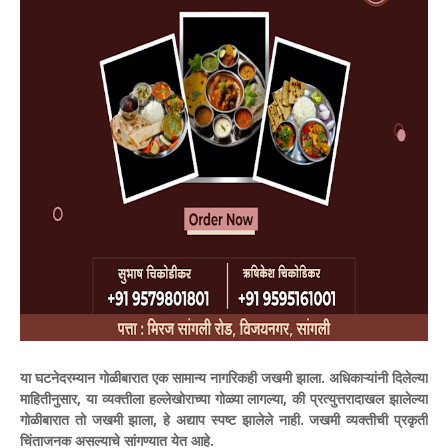
या घटनेदरम्यान गोळीबारात एक सामान्य नागरिकही जखमी झाला. अधिकाऱ्यांनी दिलेल्या
माहितीनुसार, या व्यक्तीला हल्लेखोराच्या गोळ्या लागल्या, की प्रत्युत्तरादाखल झालेल्या
गोळीबारात तो जखमी झाला, हे अद्याप स्पष्ट झालेले नाही. जखमी व्यक्तीची प्रकृती
चिंताजनक असल्याचे सांगण्यात येत आहे.