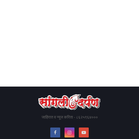
जाहिरात व न्यूज करिता - ८६२५९६४०००