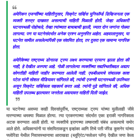
अमेरिकन एजन्सींच्या माहितीनुसार, सिक्रेट सर्व्हिस युनिफॉर्म्ड डिव्हिजनला एक
व्यक्ती शस्त्र दाखवत असल्याची माहिती मिळाली होती. जेव्हा अधिकारी
घटनास्थळी पोहोचले, तेव्हा त्यांच्यात बाचाबाची झाली, ज्यात दोन जणांना गोळ्या
लागल्या. पण या घटनेसंदर्भात अनेक प्रश्न अनुत्तरित आहेत. अहवालानुसार, या
घटनेत सामील असलेल्यांपैकी एक संशयित होता, तर दुसरा एक सामान्य नागरिक
होता.
अमेरिकेच्या राष्ट्राध्य डोनाल्ड ट्रम्प लक्ष्य करण्याचा प्रयत्न झाला होता की
नाही, हे देखील अस्पष्ट आहे. गोळी लागलेल्या व्यक्तींच्या सद्यस्थितीबद्दल अद्याप
कोणतीही माहिती जाहीर करण्यात आलेली नाही. एफबीआयचे संचालक काश
पटेल यांनी सोशल मीडियावर सांगितले की, त्यांची एजन्सी घटनास्थळी उपस्थित
असून सिक्रेट सर्व्हिसला सहकार्य करत आहे. त्यांनी पुढे सांगितले की, अधिक
माहिती उपलब्ध झाल्यावर जनतेला अद्ययावत माहिती दिली जाईल.
या घटनेच्या अवघ्या काही दिवसांपूर्वीच, राष्ट्राध्यक्ष ट्रम्प यांच्या मुलीलाही जीवे
मारण्याच्या धमक्या मिळाल होत्या. त्या प्रकरणाच्या संदर्भात एका इराकी नागरिकाला
अटक करण्यात आली होती. या व्यक्तीचे इराणच्या लष्कराशी संबंध असल्याचे समोर
आले होते. अधिकाऱ्यांनी या संशयिताकडून इव्हांका आणि तिचे पती जॅरेड कुशनेर यांच्या
फ्लोरिडा येथील निवासस्थानाचा आराखडा (ब्लूप्रिंट/फ्लोअर प्लॅन) देखील जप्त केला