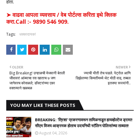
होता.
➤ वाढवा आपला व्यवसाय / वेब पोर्टल्स करिता इथे क्लिक
करा.Call :- 9890 546 909.
Tags:
धक्कादायक!
OLDER
NEWER
Big Breaking! उन्हाळची मेजवानी बेतली
ज्याची भीती तेच घडले. पेट्रोल आणि
जीवावर! आंब्याचा रस खाताच ७ जण
डिझेलच्या किमतीमध्ये थेट मोठी वाढ, तब्बल
जागेवरच कोसळले; डॉक्टरांच्या एका
इतक्या रूपयांनी..
वक्तव्याने खळबळ
YOU MAY LIKE THESE POSTS
BREAKING: 'त्रिशा' प्रकरणावरून तामिळनाडूत हायव्होल्टेज ड्रामा!
सीएम विजय आक्रमक होताच उदयनिधी स्टॅलिन पोलिसांच्या ताब्यात!
August 04, 2026