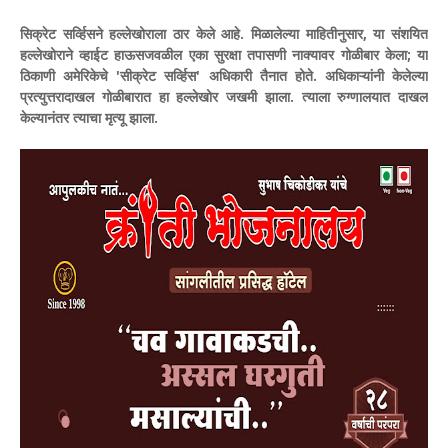
सिक्रेट सर्व्हिसने हल्लेखोराला ठार केले आहे. मिळालेल्या माहितीनुसार, या संशयित
हल्लेखोराने व्हाईट हाऊसजवळील एका सुरक्षा तपासणी नाक्यावर गोळीबार केला; या
ठिकाणी अमेरिकेचे 'सीक्रेट सर्व्हिस' अधिकारी तैनात होते. अधिकाऱ्यांनी केलेल्या
प्रत्युत्तरादाखल गोळीबारात हा हल्लेखोर जखमी झाला. त्याला रुग्णालयात दाखल
केल्यानंतर त्याचा मृत्यू झाला.