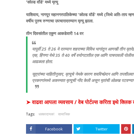
'कोल्ड वॉर्ड' मध्ये मृत्यू
याशिवाय, नागपूर महानगरपालिकेच्या 'कोल्ड वॉर्ड' मध्ये (जिथे अति-ताप म्ह
वर्षीय पुरुष रुग्णाचा उपचारादरम्यान मृत्यू झाला.
तीन दिवसांतील एकूण आकडेवारी 14 वर
यापूर्वी 25 ते 26 मे दरम्यान शहराच्या विविध भागांतून आणखी तीन मृतद
एक, हिंगणा येथे 35 ते 40 वर्षे वयोगटातील एक आणि पाचपावली पोलीस ठ
आढळला होता.
सूत्रांच्या माहितीनुसार, मृत्यूचे नेमके कारण शवविच्छेदन आणि तपशीलव
प्रकरणांमध्ये अकस्मात मृत्यूची नोंद केली असून मृतांची ओळख पटवण्याच
➤ वाढवा आपला व्यवसाय / वेब पोर्टल्स करिता इथे क्ल
Tags:
धक्कादायक!
सामाजिक
Facebook
Twitter