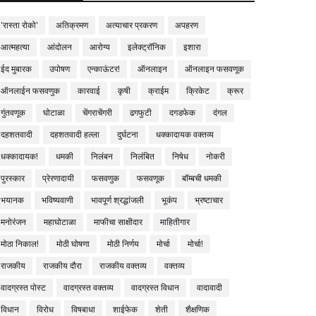
'रास्ता रोको'
अतिक्रमण
अत्याचार प्रकरण
अपहरण
आत्महत्या
आंदोलन
आरोग्य
इलेक्ट्रॉनिक
इशारा
ईद मुबारक
उपोषण
एन्काऊंटर!
ऑनलाइन
ऑनलाइन फसवणूक
ऑनलाईन फसवणुक
कारवाई
कृषी
क्राईम
क्रिकेट
क्रूर
गुंतवणूक
घोटाळा
चेंगराचेंगरी
ढगफुटी
दगडफेक
दंगल
दहशतवादी
दहशतवादी हल्ला
दुर्घटना
धक्कादायक वक्तव्य
धक्कादायक!
धमकी
निलंबन
निलंबित
निषेध
नोकरी
पुरस्कार
प्रेरणादायी
फसवणुक
फसवणूक
बॉम्बची धमकी
भयानक
भविष्यवाणी
भावपूर्ण श्रद्धांजली
भूकंप
भ्रष्टाचार
मनोरंजन
महाघोटाळा
माफीचा साक्षीदार
माहितीगार
मोठा निकाल!
मोठी घोषणा
मोठी निर्णय
मोर्चा
मोर्चा!
राजकीय
राजकीय दौरा
राजकीय वक्तव्य
वक्तव्य
वादग्रस्त पोस्ट
वादग्रस्त वक्तव्य
वादग्रस्त विधान
वादावादी
विधान
विरोध
विषबाधा
शाईफेक
शेती
शैक्षणिक