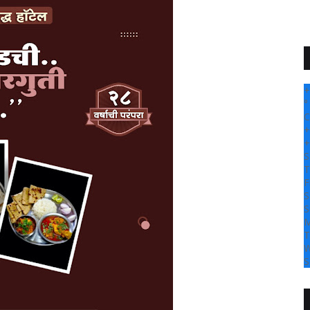
+
°
C
+
+
S
T
F
S
S
M
T
W
S