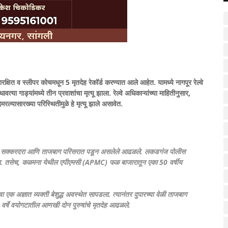
ारक्षित व स्लीपर कोचमधून 5 मृतदेह रेकॉर्ड करण्यात आले आहेत. यामध्ये नागपूर रेल्वे
ा गाड्यांमध्ये तीन प्रवाशांचा मृत्यू झाला. रेल्वे अधिकाऱ्यांच्या माहितीनुसार,
रल्यासारख्या परिस्थितीमुळे हे मृत्यू झाले असावेत.
ळमना, सक्करदरा आणि ताजबाग परिसरात पडून असलेले आढळले. लकडगंज पोलीस
आढळला. तसेच, कळमना येथील एपीएमसी (APMC) फळ बाजारातून एका 50 वर्षीय
एक अज्ञात व्यक्ती बेशुद्ध अवस्थेत सापडला. त्यानंतर दुपारच्या वेळी ताजबाग
र्षे वयोगटातील आणखी दोन पुरुषांचे मृतदेह आढळले.