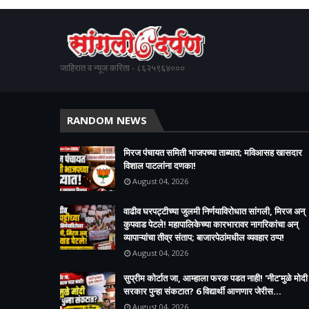
जाहिरात व न्यूज करिता - ८६२५९६४०००
RANDOM NEWS
मिरज पंचायत समिती भाजपच्या ताब्यात; मविआसह खासदार
विशाल पाटलांना दणका!
August 04, 2026
वाढीव घरपट्टीच्या जुलमी निर्णयाविरोधात सांगली, मिरज अन्
कुपवाड पेटले! महापालिकेच्या कारभारावर नागरिकांचा अन्
व्यापाऱ्यांचा तीव्र संताप; बाजारपेठांमधील व्यवहार ठप्प!​
August 04, 2026
सुप्रीम कोर्टात जा, आम्हाला फरक पडत नाही! 'नीट'मुळे मोदी
सरकार पुन्हा संकटात? 6 विद्यार्थी आणणार जेरीस...
August 04, 2026