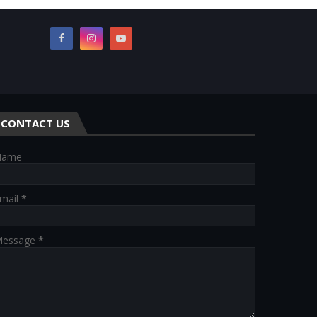
CONTACT US
Name
mail
*
essage
*