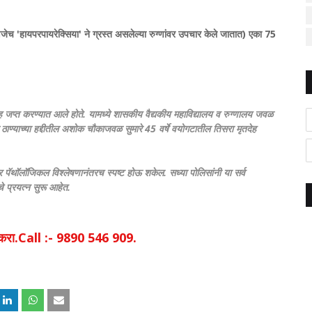
णजेच 'हायपरपायरेक्सिया' ने ग्रस्त असलेल्या रुग्णांवर उपचार केले जातात) एका 75
ेह जप्त करण्यात आले होते. यामध्ये शासकीय वैद्यकीय महाविद्यालय व रुग्णालय जवळ
ाण्याच्या हद्दीतील अशोक चौकाजवळ सुमारे 45 वर्षे वयोगटातील तिसरा मृतदेह
ार पॅथॉलॉजिकल विश्लेषणानंतरच स्पष्ट होऊ शकेल. सध्या पोलिसांनी या सर्व
े प्रयत्न सुरू आहेत.
िक करा.Call :- 9890 546 909.