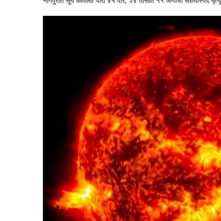
नागपुरात सूर्य कोपला! पारा ४५ पार, २४ तासांत ११ जणांचा संशयास्पद मृत्यू