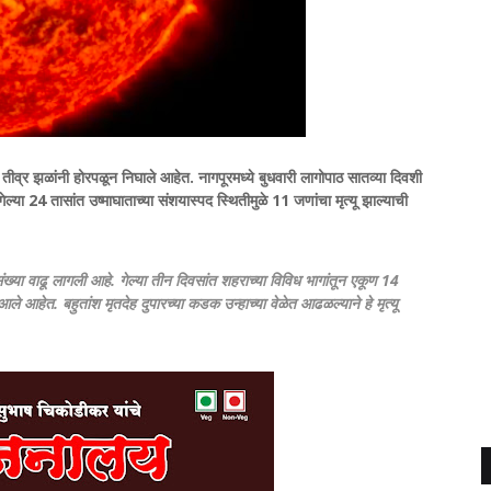
ा तीव्र झळांनी होरपळून निघाले आहेत. नागपूरमध्ये बुधवारी लागोपाठ सातव्या दिवशी
ल्या 24 तासांत उष्माघाताच्या संशयास्पद स्थितीमुळे 11 जणांचा मृत्यू झाल्याची
ी संख्या वाढू लागली आहे. गेल्या तीन दिवसांत शहराच्या विविध भागांतून एकूण 14
 आहेत. बहुतांश मृतदेह दुपारच्या कडक उन्हाच्या वेळेत आढळल्याने हे मृत्यू