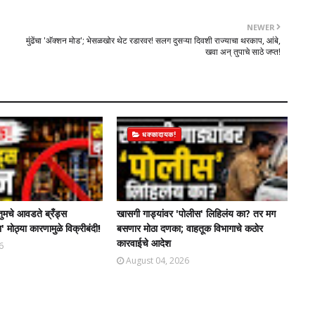
NEWER
मुंढेंचा 'अ‍ॅक्शन मोड'; भेसळखोर थेट रडारवर! सलग दुसऱ्या दिवशी राज्याचा थरकाप, आंबे,
खवा अन् तुपाचे साठे जप्त!
धक्कादायक!
तुमचे आवडते ब्रँड्स
खासगी गाड्यांवर 'पोलीस' लिहिलंय का? तर मग
' मोठ्या कारणामुळे विक्रीबंदी!
बसणार मोठा दणका; वाहतूक विभागाचे कठोर
कारवाईचे आदेश
6
August 04, 2026