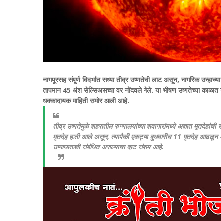
नागपूरसह संपूर्ण विदर्भात सध्या तीव्र उष्णतेची लाट असून, नागरिक उन्हाच्य
तापमान 45 अंश सेल्सिअसच्या वर नोंदवले गेले. या भीषण उष्णतेच्या काळात गे
धक्कादायक माहिती समोर आली आहे.
तीव्र उष्णतेमुळे शहरातील रुग्णालयांच्या शवागारांमध्ये अज्ञात मृतदेहांच
मृतदेह हाती आले असून, त्यापैकी एकट्या बुधवारीच 11 मृतदेह आढळून आले
उष्माघाताशी संबंधित असल्याचा दाट संशय आहे.