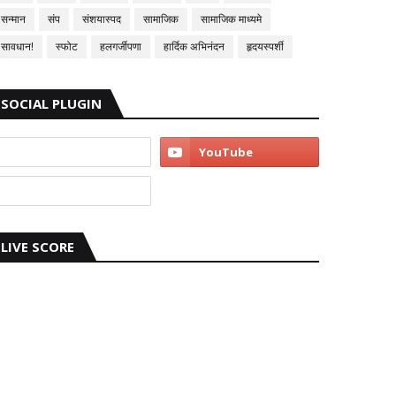
सन्मान
संप
संशयास्पद
सामाजिक
सामाजिक माध्यमे
सावधान!
स्फोट
हलगर्जीपणा
हार्दिक अभिनंदन
हृदयस्पर्शी
SOCIAL PLUGIN
LIVE SCORE