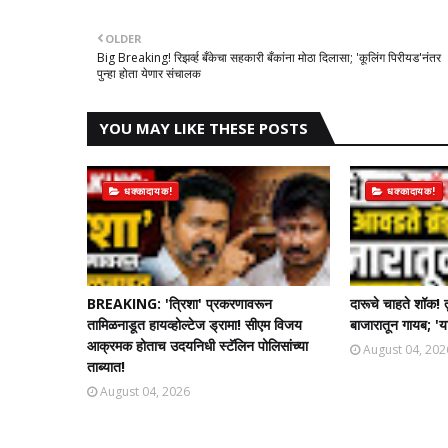
OLDER
Big Breaking! रिझर्व्ह बँकेचा सहकारी बँकांना मोठा दिलासा; 'कूलिंग पिरीयड'नंतर
पुन्हा होता येणार संचालक
YOU MAY LIKE THESE POSTS
धक्कादायक!
धक्कादायक!
BREAKING: 'त्रिशा' प्रकरणावरून
दारूचे चाहते शॉक! 
तामिळनाडूत हायव्होल्टेज ड्रामा! सीएम विजय
बाजारातून गायब; 'या
आक्रमक होताच उदयनिधी स्टॅलिन पोलिसांच्या
August 04, 202
ताब्यात!
August 04, 2026