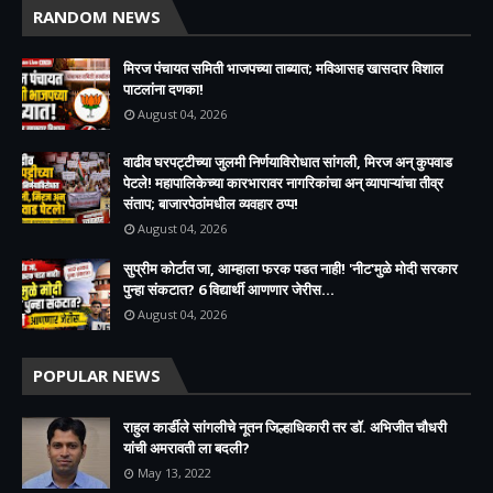
RANDOM NEWS
मिरज पंचायत समिती भाजपच्या ताब्यात; मविआसह खासदार विशाल
पाटलांना दणका!
August 04, 2026
वाढीव घरपट्टीच्या जुलमी निर्णयाविरोधात सांगली, मिरज अन् कुपवाड
पेटले! महापालिकेच्या कारभारावर नागरिकांचा अन् व्यापाऱ्यांचा तीव्र
संताप; बाजारपेठांमधील व्यवहार ठप्प!​
August 04, 2026
सुप्रीम कोर्टात जा, आम्हाला फरक पडत नाही! 'नीट'मुळे मोदी सरकार
पुन्हा संकटात? 6 विद्यार्थी आणणार जेरीस...
August 04, 2026
POPULAR NEWS
राहुल कार्डीले सांगलीचे नूतन जिल्हाधिकारी तर डॉ. अभिजीत चौधरी
यांची अमरावती ला बदली?
May 13, 2022