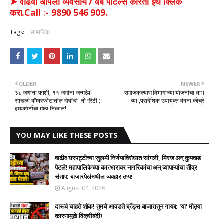
➤ वाढवा आपला व्यवसाय / वेब पोर्टल्स करिता इथे क्लिक
करा.Call :- 9890 546 909.
Tags:
सामाजिक
OLDER
NEWER
३८ जणांना फाशी, ११ जणांना जन्मठेप!
समाजकल्याण विभागाच्या योजनांचा लाभ
साखळी बॉम्बस्फोटातील दोषींची 'नो गॅरंटी';
घ्या:,प्रादेशिक उपायुक्त वंदना कोचुरे
हायकोर्टाचा मोठा निकाल!
YOU MAY LIKE THESE POSTS
वाढीव घरपट्टीच्या जुलमी निर्णयाविरोधात सांगली, मिरज अन् कुपवाड
पेटले! महापालिकेच्या कारभारावर नागरिकांचा अन् व्यापाऱ्यांचा तीव्र
संताप; बाजारपेठांमधील व्यवहार ठप्प!​
August 04, 2026
दारूचे चाहते शॉक! तुमचे आवडते ब्रँड्स बाजारातून गायब; 'या' मोठ्या
कारणामुळे विक्रीबंदी!