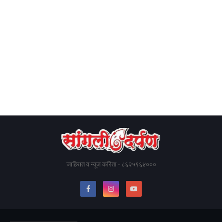
जाहिरात व न्यूज करिता - ८६२५९६४०००