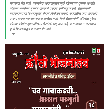
नाकारता येत नाही. प्राथमिक अंदाजानुसार जुलै महिन्याच्या दुसऱ्या अर्ध्यात
पहिल्या अर्ध्याच्या तुलनेत पावसाचे प्रमाण कमी राहू शकते.
शेतकऱ्यांनी
हवामानाच्या या स्थितीनुसार शेतीचे नियोजन करावे. ⁠राज्यातील ज्या भागांमध्ये
अद्याप समाधानकारक पाऊस झालेला नाही, तिथे शेतकऱ्यांनी जमिनीत पुरेसा
ओलावा निर्माण झाल्याशिवाय पेरणीची घाई करू नये, असे आवाहन राज्याच्या
कृषी विभागाकडून करण्यात येत आहे.