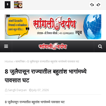
ाली निधन; दोन
मिरज पंचायत समिती भाजपच्या ताब्यात; मविआसह खासदार विशाल पाटलांना दणका!
वाढी
राजकीय
महाप
व्यवह
Home
सामाजिक
8 जुलैपासून राज्यातील बहुतांश भागांमध्ये पावसात घट
8 जुलैपासून राज्यातील बहुतांश भागांमध्ये
पावसात घट
Sangli Darpan
July 07, 2026
8 जुलैपासून राज्यातील बहुतांश भागांमध्ये पावसात घट