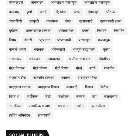
एन्काऊंटर!
ऑनलाइन
ऑनलाइन फसवणूक
ऑनलाईन फसवणुक
कारवाई
कृषी
क्राईम
क्रिकेट
क्रूर
गुंतवणूक
घोटाळा
चेंगराचेंगरी
ढगफुटी
दगडफेक
दंगल
दहशतवादी
दहशतवादी हल्ला
दुर्घटना
धक्कादायक वक्तव्य
धक्कादायक!
धमकी
निलंबन
निलंबित
निषेध
नोकरी
पुरस्कार
प्रेरणादायी
फसवणुक
फसवणूक
बॉम्बची धमकी
भयानक
भविष्यवाणी
भावपूर्ण श्रद्धांजली
भूकंप
भ्रष्टाचार
मनोरंजन
महाघोटाळा
माफीचा साक्षीदार
माहितीगार
मोठा निकाल!
मोठी घोषणा
मोठी निर्णय
मोर्चा
मोर्चा!
राजकीय
राजकीय दौरा
राजकीय वक्तव्य
वक्तव्य
वादग्रस्त पोस्ट
वादग्रस्त वक्तव्य
वादग्रस्त विधान
वादावादी
विधान
विरोध
विषबाधा
शाईफेक
शेती
शैक्षणिक
सन्मान
संप
संशयास्पद
सामाजिक
सामाजिक माध्यमे
सावधान!
स्फोट
हलगर्जीपणा
हार्दिक अभिनंदन
हृदयस्पर्शी
SOCIAL PLUGIN