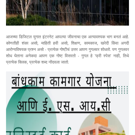
आजच्या डिजिटल युगात इंटरनेट आपल्या जीवनाचा एक अत्यावश्यक भाग बनलं आहे.
कोणतीही शंका असो, माहिती हवी असो, शिक्षण, कामकाज, खरेदी किंवा अगदी
आरोग्यविषयक प्रश्न असो - प्रत्येक गोष्टीचं उत्तर आपण गुगलवर शोधतो. पण गुगलवर
शोध घेताना अनेकदा आपण एक गोष्ट विसरतो - गुगल हे 'फ्री स्पेस' नाही, तिथे
प्रत्येक क्लिक, प्रत्येक शब्द नोंदवला जातो.