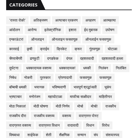
CATEGORIES
'रास्ता रोको'
अतिक्रमण
अत्याचार प्रकरण
अपहरण
आत्महत्या
आंदोलन
आरोग्य
इलेक्ट्रॉनिक
इशारा
ईद मुबारक
उपोषण
एन्काऊंटर!
ऑनलाइन
ऑनलाइन फसवणूक
ऑनलाईन फसवणुक
कारवाई
कृषी
क्राईम
क्रिकेट
क्रूर
गुंतवणूक
घोटाळा
चेंगराचेंगरी
ढगफुटी
दगडफेक
दंगल
दहशतवादी
दहशतवादी हल्ला
दुर्घटना
धक्कादायक वक्तव्य
धक्कादायक!
धमकी
निलंबन
निलंबित
निषेध
नोकरी
पुरस्कार
प्रेरणादायी
फसवणुक
फसवणूक
बॉम्बची धमकी
भयानक
भविष्यवाणी
भावपूर्ण श्रद्धांजली
भूकंप
भ्रष्टाचार
मनोरंजन
महाघोटाळा
माफीचा साक्षीदार
माहितीगार
मोठा निकाल!
मोठी घोषणा
मोठी निर्णय
मोर्चा
मोर्चा!
राजकीय
राजकीय दौरा
राजकीय वक्तव्य
वक्तव्य
वादग्रस्त पोस्ट
वादग्रस्त वक्तव्य
वादग्रस्त विधान
वादावादी
विधान
विरोध
विषबाधा
शाईफेक
शेती
शैक्षणिक
सन्मान
संप
संशयास्पद