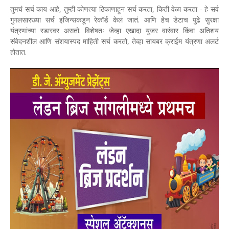
तुमचं सर्च काय आहे, तुम्ही कोणत्या ठिकाणाहून सर्च करता, किती वेळा करता - हे सर्व
गुगलसारख्या सर्च इंजिन्सकडून रेकॉर्ड केलं जातं. आणि हेच डेटाच पुढे सुरक्षा
यंत्रणांच्या रडारवर असतो. विशेषतः जेव्हा एखादा युजर वारंवार किंवा अतिशय
संवेदनशील आणि संशयास्पद माहिती सर्च करतो, तेव्हा सायबर क्राईम यंत्रणा अलर्ट
होतात.