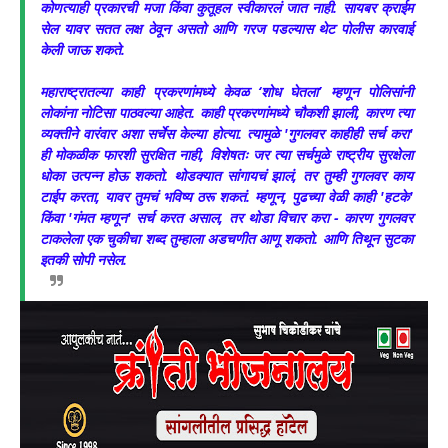
कोणत्याही प्रकारची मजा किंवा कुतूहल स्वीकारलं जात नाही. सायबर क्राईम
सेल यावर सतत लक्ष ठेवून असतो आणि गरज पडल्यास थेट पोलीस कारवाई
केली जाऊ शकते.
महाराष्ट्रातल्या काही प्रकरणांमध्ये केवळ ‘शोध घेतला’ म्हणून पोलिसांनी
लोकांना नोटिसा पाठवल्या आहेत. काही प्रकरणांमध्ये चौकशी झाली, कारण त्या
व्यक्तीने वारंवार अशा सर्चेस केल्या होत्या. त्यामुळे 'गुगलवर काहीही सर्च करा'
ही मोकळीक फारशी सुरक्षित नाही, विशेषतः जर त्या सर्चमुळे राष्ट्रीय सुरक्षेला
धोका उत्पन्न होऊ शकतो. थोडक्यात सांगायचं झालं, तर तुम्ही गुगलवर काय
टाईप करता, यावर तुमचं भविष्य ठरू शकतं. म्हणून, पुढच्या वेळी काही 'हटके'
किंवा 'गंमत म्हणून' सर्च करत असाल, तर थोडा विचार करा - कारण गुगलवर
टाकलेला एक चुकीचा शब्द तुम्हाला अडचणीत आणू शकतो. आणि तिथून सुटका
इतकी सोपी नसेल.