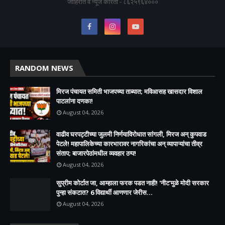
जाहिरात व न्यूज करिता - ८६२५९६४०००
RANDOM NEWS
मिरज पंचायत समिती भाजपच्या ताब्यात; मविआसह खासदार विशाल
पाटलांना दणका!
August 04, 2026
वाढीव घरपट्टीच्या जुलमी निर्णयाविरोधात सांगली, मिरज अन् कुपवाड
पेटले! महापालिकेच्या कारभारावर नागरिकांचा अन् व्यापाऱ्यांचा तीव्र
संताप; बाजारपेठांमधील व्यवहार ठप्प!​
August 04, 2026
सुप्रीम कोर्टात जा, आम्हाला फरक पडत नाही! 'नीट'मुळे मोदी सरकार
पुन्हा संकटात? 6 विद्यार्थी आणणार जेरीस...
August 04, 2026