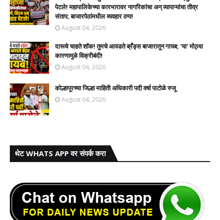
पेटले! महापालिकेच्या कारभारावर नागरिकांचा अन् व्यापाऱ्यांचा तीव्र
संताप; बाजारपेठांमधील व्यवहार ठप्प!​
August 04, 2026
दारूचे चाहते शॉक! तुमचे आवडते ब्रँड्स बाजारातून गायब; 'या' मोठ्या
कारणामुळे विक्रीबंदी!
August 04, 2026
कोल्हापूरच्या जिल्हा माहिती अधिकारी पदी वर्षा पाटोळे रुजू
August 04, 2026
थेट WHATS APP वर संपर्क करा