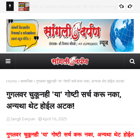
ुन्हा संकटात?
भारतीय डाक विभागात १० वी पास उमेदवारांसाठी भरती जाहीर! कोण करू शकते
BRE
अर्ज? जाणून घ्या सविस्तर
आक्र
Home
सामाजिक
गुगलवर चुकूनही 'या' गोष्टी सर्च करू नका, अन्यथा थेट होईल अटक!
गुगलवर चुकूनही 'या' गोष्टी सर्च करू नका,
अन्यथा थेट होईल अटक!
Sangli Darpan
April 16, 2025
गुगलवर चुकूनही 'या' गोष्टी सर्च करू नका, अन्यथा थेट होईल