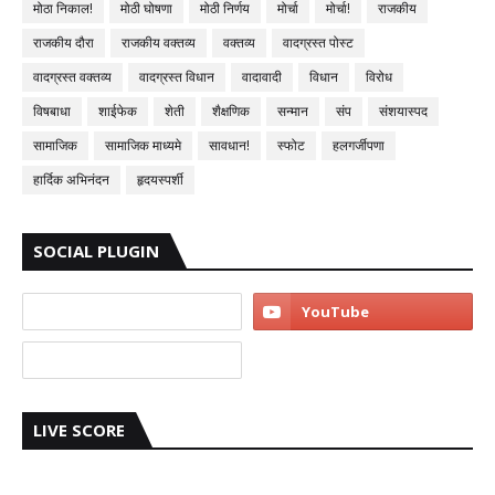
मोठा निकाल!
मोठी घोषणा
मोठी निर्णय
मोर्चा
मोर्चा!
राजकीय
राजकीय दौरा
राजकीय वक्तव्य
वक्तव्य
वादग्रस्त पोस्ट
वादग्रस्त वक्तव्य
वादग्रस्त विधान
वादावादी
विधान
विरोध
विषबाधा
शाईफेक
शेती
शैक्षणिक
सन्मान
संप
संशयास्पद
सामाजिक
सामाजिक माध्यमे
सावधान!
स्फोट
हलगर्जीपणा
हार्दिक अभिनंदन
हृदयस्पर्शी
SOCIAL PLUGIN
LIVE SCORE