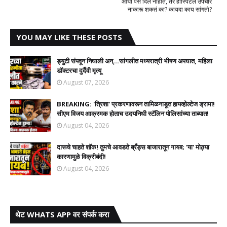
आधी पैसे दिले नाहीत, तर हॉस्पिटल उपचार
नाकारू शकतं का? कायदा काय सांगतो?
YOU MAY LIKE THESE POSTS
ड्युटी संपवून निघाली अन्...सांगलीत मध्यरात्री भीषण अपघात, महिला
डॉक्टरचा दुर्दैवी मृत्यू
August 07, 2026
BREAKING: 'त्रिशा' प्रकरणावरून तामिळनाडूत हायव्होल्टेज ड्रामा!
सीएम विजय आक्रमक होताच उदयनिधी स्टॅलिन पोलिसांच्या ताब्यात!
August 04, 2026
दारूचे चाहते शॉक! तुमचे आवडते ब्रँड्स बाजारातून गायब; 'या' मोठ्या
कारणामुळे विक्रीबंदी!
August 04, 2026
थेट WHATS APP वर संपर्क करा