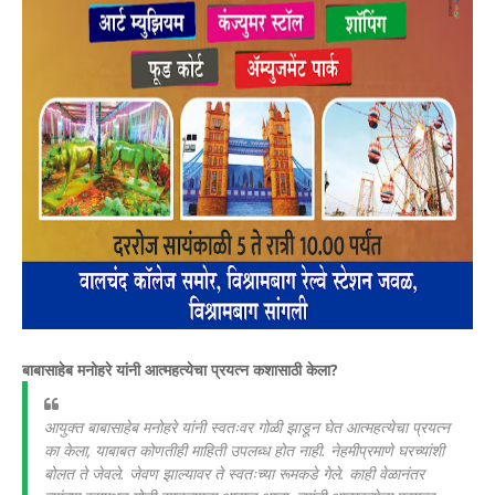
बाबासाहेब मनोहरे यांनी आत्महत्येचा प्रयत्न कशासाठी केला?
आयुक्त बाबासाहेब मनोहरे यांनी स्वतःवर गोळी झाडून घेत आत्महत्येचा प्रयत्न
का केला, याबाबत कोणतीही माहिती उपलब्ध होत नाही. नेहमीप्रमाणे घरच्यांशी
बोलत ते जेवले. जेवण झाल्यावर ते स्वतःच्या रूमकडे गेले. काही वेळानंतर