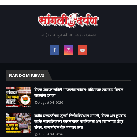
जाहिरात व न्यूज करिता - ८६२५९६४०००
RANDOM NEWS
मिरज पंचायत समिती भाजपच्या ताब्यात; मविआसह खासदार विशाल
पाटलांना दणका!
August 04, 2026
वाढीव घरपट्टीच्या जुलमी निर्णयाविरोधात सांगली, मिरज अन् कुपवाड
पेटले! महापालिकेच्या कारभारावर नागरिकांचा अन् व्यापाऱ्यांचा तीव्र
संताप; बाजारपेठांमधील व्यवहार ठप्प!​
August 04, 2026