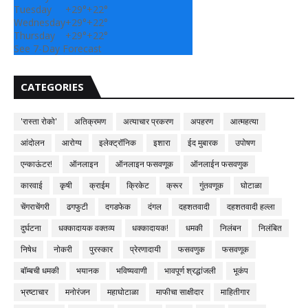
Tuesday
+
29°
+
22°
Wednesday
+
29°
+
22°
Thursday
+
29°
+
22°
See 7-Day Forecast
CATEGORIES
'रास्ता रोको'
अतिक्रमण
अत्याचार प्रकरण
अपहरण
आत्महत्या
आंदोलन
आरोग्य
इलेक्ट्रॉनिक
इशारा
ईद मुबारक
उपोषण
एन्काऊंटर!
ऑनलाइन
ऑनलाइन फसवणूक
ऑनलाईन फसवणुक
कारवाई
कृषी
क्राईम
क्रिकेट
क्रूर
गुंतवणूक
घोटाळा
चेंगराचेंगरी
ढगफुटी
दगडफेक
दंगल
दहशतवादी
दहशतवादी हल्ला
दुर्घटना
धक्कादायक वक्तव्य
धक्कादायक!
धमकी
निलंबन
निलंबित
निषेध
नोकरी
पुरस्कार
प्रेरणादायी
फसवणुक
फसवणूक
बॉम्बची धमकी
भयानक
भविष्यवाणी
भावपूर्ण श्रद्धांजली
भूकंप
भ्रष्टाचार
मनोरंजन
महाघोटाळा
माफीचा साक्षीदार
माहितीगार