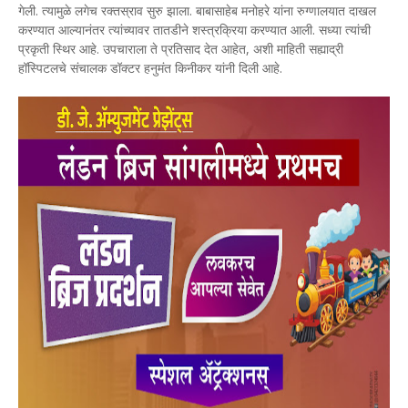
गेली. त्यामुळे लगेच रक्तस्राव सुरु झाला. बाबासाहेब मनोहरे यांना रुग्णालयात दाखल
करण्यात आल्यानंतर त्यांच्यावर तातडीने शस्त्रक्रिया करण्यात आली. सध्या त्यांची
प्रकृती स्थिर आहे. उपचाराला ते प्रतिसाद देत आहेत, अशी माहिती सह्याद्री
हॉस्पिटलचे संचालक डॉक्टर हनुमंत किनीकर यांनी दिली आहे.