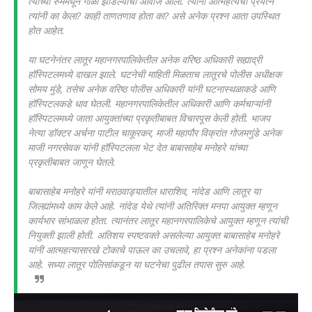
त्यांच्या रुममधून गोळी झाडल्याचा आवाज आला. त्यांनी आत्महत्येचा प्रयत्न
त्यांनी का केला? काही ताणतणाव होता का? असे अनेक प्रश्न आता उपस्थित
होत आहेत.
या घटनेनंतर लातूर महानगरपालिकेतील अनेक वरिष्ठ अधिकारी सह्याद्री
हॉस्पिटलमध्ये दाखल झाले. घटनेची माहिती मिळताच लातूरचे पोलीस अधीक्षक
सोमय मुंडे, तसेच अनेक वरिष्ठ पोलीस अधिकारी यांनी घटनास्थळाकडे आणि
हॉस्पिटलकडे धाव घेतली. महानगरपालिकेतील अधिकारी आणि कर्मचाऱ्यांनी
हॉस्पिटलमध्ये जाता आयुक्तांच्या प्रकृतीबाबत विचारपूस केली होती. भाजप
नेत्या डॉक्टर अर्चना पाटील चाकूरकर, माजी महापौर विक्रांत गोजमगुंडे अनेक
माजी नगरसेवक यांनी हॉस्पिटलला भेट देत बाबासाहेब मनोहरे यांच्या
प्रकृतीबाबत जाणून घेतले.
बाबासाहेब मनोहरे यांनी मराठवाड्यातील धाराशिव, नांदेड आणि लातूर या
जिल्ह्यांमध्ये काम केले आहे. नांदेड येथे त्यांनी अतिरिक्त मनपा आयुक्त म्हणून
कार्यभार सांभाळला होता. त्यानंतर लातूर महानगरपालिकेचे आयुक्त म्हणून त्यांची
नियुक्ती झाली होती. अतिशय स्पष्टवक्ते असलेल्या आयुक्त बाबासाहेब मनोहरे
यांनी आत्महत्यासारखे टोकाचे पाऊल का उचलावे, हा प्रश्न अनेकांना पडला
आहे. सध्या लातूर पोलिसांकडून या घटनेचा पुढील तपास सुरु आहे.