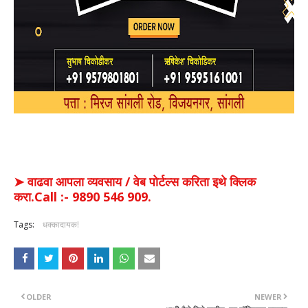
➤ वाढवा आपला व्यवसाय / वेब पोर्टल्स करिता इथे क्लिक
करा.Call :- 9890 546 909.
Tags:
धक्कादायक!
OLDER
NEWER