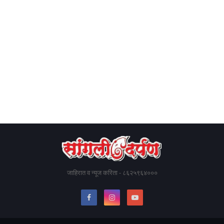
जाहिरात व न्यूज करिता - ८६२५९६४०००