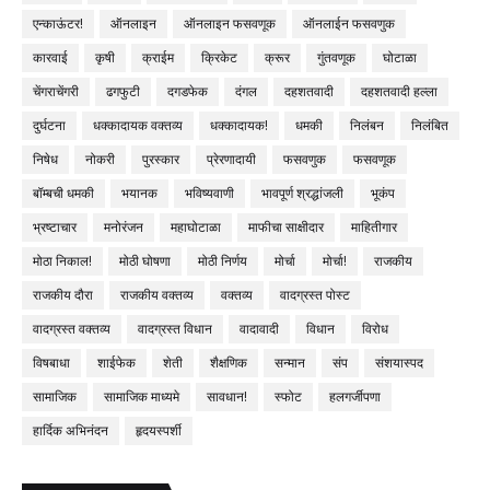
एन्काऊंटर!
ऑनलाइन
ऑनलाइन फसवणूक
ऑनलाईन फसवणुक
कारवाई
कृषी
क्राईम
क्रिकेट
क्रूर
गुंतवणूक
घोटाळा
चेंगराचेंगरी
ढगफुटी
दगडफेक
दंगल
दहशतवादी
दहशतवादी हल्ला
दुर्घटना
धक्कादायक वक्तव्य
धक्कादायक!
धमकी
निलंबन
निलंबित
निषेध
नोकरी
पुरस्कार
प्रेरणादायी
फसवणुक
फसवणूक
बॉम्बची धमकी
भयानक
भविष्यवाणी
भावपूर्ण श्रद्धांजली
भूकंप
भ्रष्टाचार
मनोरंजन
महाघोटाळा
माफीचा साक्षीदार
माहितीगार
मोठा निकाल!
मोठी घोषणा
मोठी निर्णय
मोर्चा
मोर्चा!
राजकीय
राजकीय दौरा
राजकीय वक्तव्य
वक्तव्य
वादग्रस्त पोस्ट
वादग्रस्त वक्तव्य
वादग्रस्त विधान
वादावादी
विधान
विरोध
विषबाधा
शाईफेक
शेती
शैक्षणिक
सन्मान
संप
संशयास्पद
सामाजिक
सामाजिक माध्यमे
सावधान!
स्फोट
हलगर्जीपणा
हार्दिक अभिनंदन
हृदयस्पर्शी