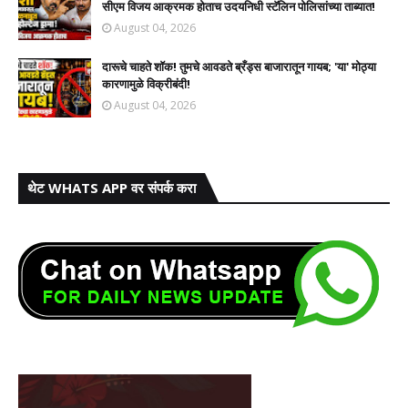
सीएम विजय आक्रमक होताच उदयनिधी स्टॅलिन पोलिसांच्या ताब्यात!
August 04, 2026
दारूचे चाहते शॉक! तुमचे आवडते ब्रँड्स बाजारातून गायब; 'या' मोठ्या
कारणामुळे विक्रीबंदी!
August 04, 2026
थेट WHATS APP वर संपर्क करा