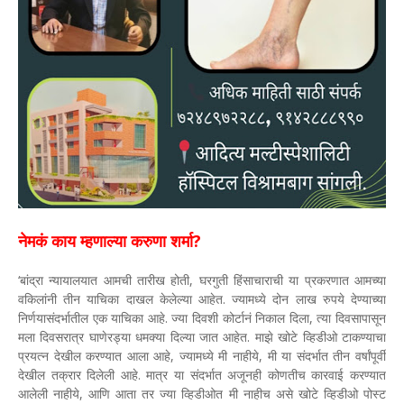
नेमकं काय म्हणाल्या करुणा शर्मा?
‘बांद्रा न्यायालयात आमची तारीख होती, घरगुती हिंसाचाराची या प्रकरणात आमच्या
वकिलांनी तीन याचिका दाखल केलेल्या आहेत. ज्यामध्ये दोन लाख रुपये देण्याच्या
निर्णयासंदर्भातील एक याचिका आहे. ज्या दिवशी कोर्टानं निकाल दिला, त्या दिवसापासून
मला दिवसरात्र घाणेरड्या धमक्या दिल्या जात आहेत. माझे खोटे व्हिडीओ टाकण्याचा
प्रयत्न देखील करण्यात आला आहे, ज्यामध्ये मी नाहीये, मी या संदर्भात तीन वर्षांपूर्वी
देखील तक्रार दिलेली आहे. मात्र या संदर्भात अजूनही कोणतीच कारवाई करण्यात
आलेली नाहीये, आणि आता तर ज्या व्हिडीओत मी नाहीच असे खोटे व्हिडीओ पोस्ट