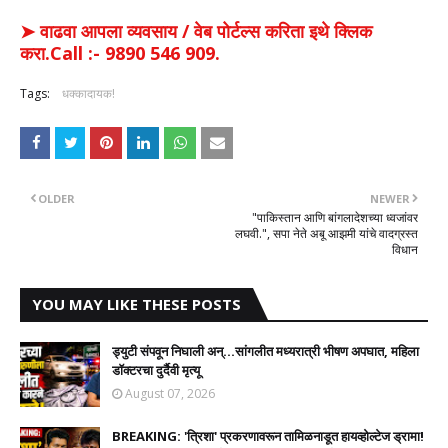
➤ वाढवा आपला व्यवसाय / वेब पोर्टल्स करिता इथे क्लिक
करा.Call :- 9890 546 909.
Tags:
धक्कादायक!
OLDER
NEWER
"पाकिस्तान आणि बांगलादेशच्या ध्वजांवर
लघवी.", सपा नेते अबू आझमी यांचे वादग्रस्त
विधान
YOU MAY LIKE THESE POSTS
ड्युटी संपवून निघाली अन्...सांगलीत मध्यरात्री भीषण अपघात, महिला
डॉक्टरचा दुर्दैवी मृत्यू
August 07, 2026
BREAKING: 'त्रिशा' प्रकरणावरून तामिळनाडूत हायव्होल्टेज ड्रामा!