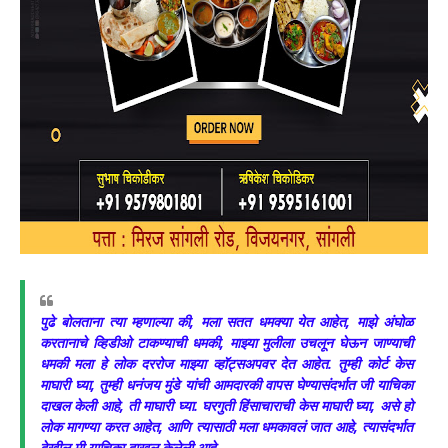
पुढे बोलताना त्या म्हणाल्या की, मला सतत धमक्या येत आहेत, माझे अंघोळ
करतानाचे व्हिडीओ टाकण्याची धमकी, माझ्या मुलीला उचलून घेऊन जाण्याची
धमकी मला हे लोक दररोज माझ्या व्हॉट्सअपवर देत आहेत. तुम्ही कोर्ट केस
माघारी घ्या, तुम्ही धनंजय मुंडे यांची आमदारकी वापस घेण्यासंदर्भात जी याचिका
दाखल केली आहे, ती माघारी घ्या. घरगुती हिंसाचाराची केस माघारी घ्या, असे हो
लोक मागण्या करत आहेत, आणि त्यासाठी मला धमकावलं जात आहे, त्यासंदर्भात
देखील मी याचिका दाखल केलेली आहे.