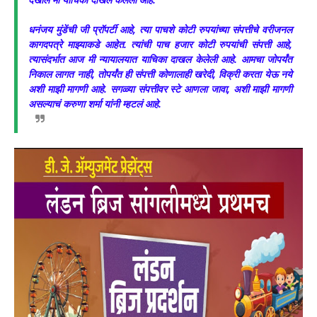
धनंजय मुंडेंची जी प्रॉपर्टी आहे, त्या पाचशे कोटी रुपयांच्या संपत्तीचे वरीजनल
कागदपत्रे माझ्याकडे आहेत. त्यांची पाच हजार कोटी रुपयांची संपत्ती आहे,
त्यासंदर्भात आज मी न्यायालयात याचिका दाखल केलेली आहे. आमचा जोपर्यंत
निकाल लागत नाही, तोपर्यंत ही संपत्ती कोणालाही खरेदी, विक्री करता येऊ नये
अशी माझी मागणी आहे. सगळ्या संपत्तीवर स्टे आणला जावा, अशी माझी मागणी
असल्याचं करुणा शर्मा यांनी म्हटलं आहे.