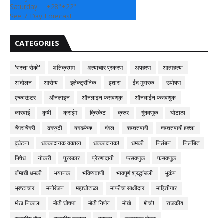
Saturday
+
28°
+
22°
See 7-Day Forecast
CATEGORIES
'रास्ता रोको'
अतिक्रमण
अत्याचार प्रकरण
अपहरण
आत्महत्या
आंदोलन
आरोग्य
इलेक्ट्रॉनिक
इशारा
ईद मुबारक
उपोषण
एन्काऊंटर!
ऑनलाइन
ऑनलाइन फसवणूक
ऑनलाईन फसवणुक
कारवाई
कृषी
क्राईम
क्रिकेट
क्रूर
गुंतवणूक
घोटाळा
चेंगराचेंगरी
ढगफुटी
दगडफेक
दंगल
दहशतवादी
दहशतवादी हल्ला
दुर्घटना
धक्कादायक वक्तव्य
धक्कादायक!
धमकी
निलंबन
निलंबित
निषेध
नोकरी
पुरस्कार
प्रेरणादायी
फसवणुक
फसवणूक
बॉम्बची धमकी
भयानक
भविष्यवाणी
भावपूर्ण श्रद्धांजली
भूकंप
भ्रष्टाचार
मनोरंजन
महाघोटाळा
माफीचा साक्षीदार
माहितीगार
मोठा निकाल!
मोठी घोषणा
मोठी निर्णय
मोर्चा
मोर्चा!
राजकीय