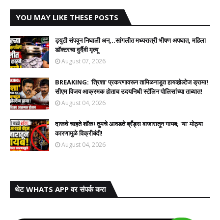
YOU MAY LIKE THESE POSTS
ड्युटी संपवून निघाली अन्...सांगलीत मध्यरात्री भीषण अपघात, महिला
डॉक्टरचा दुर्दैवी मृत्यू
August 07, 2026
BREAKING: 'त्रिशा' प्रकरणावरून तामिळनाडूत हायव्होल्टेज ड्रामा!
सीएम विजय आक्रमक होताच उदयनिधी स्टॅलिन पोलिसांच्या ताब्यात!
August 04, 2026
दारूचे चाहते शॉक! तुमचे आवडते ब्रँड्स बाजारातून गायब; 'या' मोठ्या
कारणामुळे विक्रीबंदी!
August 04, 2026
थेट WHATS APP वर संपर्क करा