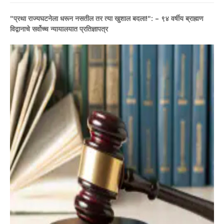
​"प्रथा राज्यघटनेला धरून नसतील तर त्या खुशाल बदला!": – ९४ वर्षीय ब्राह्मण
विद्वानाचे सर्वोच्च न्यायालयात प्रतिज्ञापत्र