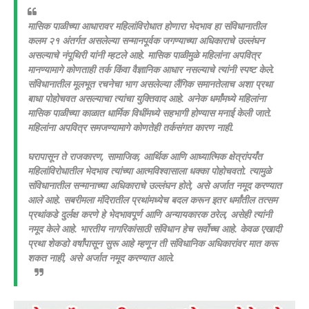
मासिक पाळीच्या आधारावर महिलांविरोधात होणारा भेदभाव हा संविधानातील
कलम २१ अंतर्गत असलेल्या सन्मानपूर्वक जगण्याच्या अधिकाराचे उल्लंघन
असल्याचे नंपूथिरी यांनी म्हटले आहे. मासिक पाळीमुळे महिलांना अपवित्र
मानण्यामागे कोणताही तर्क किंवा वैज्ञानिक आधार नसल्याचे त्यांनी स्पष्ट केले.
संविधानातील मूलभूत रचनेचा भाग असलेल्या लैंगिक समानतेलाच अशा प्रथा
बाधा पोहोचवत असल्याचा त्यांचा युक्तिवाद आहे. अनेक धर्मांमध्ये महिलांना
मासिक पाळीच्या काळात धार्मिक विधींमध्ये सहभागी होण्यास मनाई केली जाते.
महिलांना अपवित्र समजण्यामागे कोणतेही तर्कसंगत कारण नाही.
घरापासून ते राजकारण, सामाजिक, आर्थिक आणि आध्यात्मिक क्षेत्रांपर्यंत
महिलांविरोधातील भेदभाव त्यांच्या आत्मविश्वासाला धक्का पोहोचवतो. त्यामुळे
संविधानातील सन्मानाच्या अधिकाराचे उल्लंघन होते, असे अर्जात नमूद करण्यात
आले आहे. सबरीमला मंदिरातील प्रथांमध्येच बदल करून इतर धर्मांतील तत्सम
प्रथांकडे दुर्लक्ष करणे हे भेदभावपूर्ण आणि अन्यायकारक ठरेल, असेही त्यांनी
नमूद केले आहे. भारतीय नागरिकांसाठी संविधान हेच सर्वोच्च आहे. केवळ एखादी
प्रथा शेकडो वर्षांपासून सुरू आहे म्हणून ती संविधानिक अधिकारांवर मात करू
शकत नाही, असे अर्जात नमूद करण्यात आले.