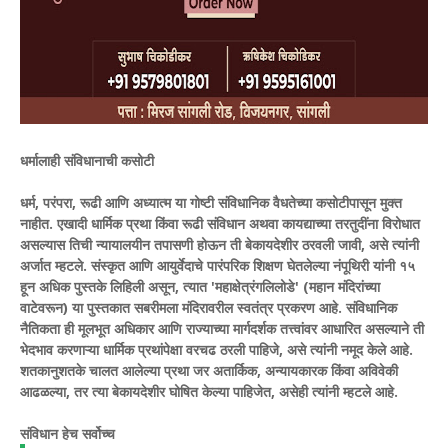
धर्मालाही संविधानाची कसोटी
धर्म, परंपरा, रूढी आणि अध्यात्म या गोष्टी संविधानिक वैधतेच्या कसोटीपासून मुक्त
नाहीत. एखादी धार्मिक प्रथा किंवा रूढी संविधान अथवा कायद्याच्या तरतुदींना विरोधात
असल्यास तिची न्यायालयीन तपासणी होऊन ती बेकायदेशीर ठरवली जावी, असे त्यांनी
अर्जात म्हटले. संस्कृत आणि आयुर्वेदाचे पारंपरिक शिक्षण घेतलेल्या नंपूथिरी यांनी १५
हून अधिक पुस्तके लिहिली असून, त्यात 'महाक्षेत्रंगलिलोडे' (महान मंदिरांच्या
वाटेवरून) या पुस्तकात सबरीमला मंदिरावरील स्वतंत्र प्रकरण आहे. संविधानिक
नैतिकता ही मूलभूत अधिकार आणि राज्याच्या मार्गदर्शक तत्त्वांवर आधारित असल्याने ती
भेदभाव करणाऱ्या धार्मिक प्रथांपेक्षा वरचढ ठरली पाहिजे, असे त्यांनी नमूद केले आहे.
शतकानुशतके चालत आलेल्या प्रथा जर अतार्किक, अन्यायकारक किंवा अविवेकी
आढळल्या, तर त्या बेकायदेशीर घोषित केल्या पाहिजेत, असेही त्यांनी म्हटले आहे.
संविधान हेच सर्वोच्च