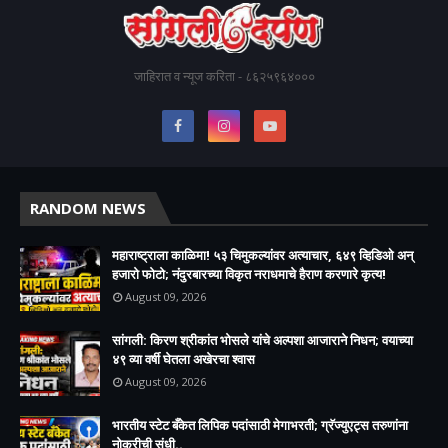
जाहिरात व न्यूज करिता - ८६२५९६४०००
RANDOM NEWS
महाराष्ट्राला काळिमा! ५३ चिमुकल्यांवर अत्याचार, ६४९ व्हिडिओ अन्
हजारो फोटो; नंदुरबारच्या विकृत नराधमाचे हैराण करणारे कृत्य!
August 09, 2026
सांगली: किरण श्रीकांत भोसले यांचे अल्पशा आजाराने निधन; वयाच्या
४९ व्या वर्षी घेतला अखेरचा श्वास​
August 09, 2026
भारतीय स्टेट बँकेत लिपिक पदांसाठी मेगाभरती; ग्रॅज्युएट्स तरुणांना
नोकरीची संधी..