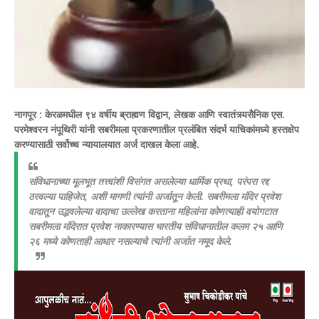
नागपूर :
केरळमधील ९४ वर्षीय ब्राह्मण विद्वान, लेखक आणि स्वातंत्र्यसैनिक एस.
परमेश्वरन नंपूथिरी यांनी सबरीमला प्रकरणातील प्रलंबित संदर्भ याचिकांमध्ये हस्तक्षेप
करण्यासाठी सर्वोच्च न्यायालयात अर्ज दाखल केला आहे.
संविधानाच्या मूलभूत तत्त्वांशी विसंगत असलेल्या धार्मिक प्रथा, परंपरा रद्द
ठरवल्या पाहिजेत, अशी मागणी त्यांनी अर्जातून केली. सबरीमला मंदिर प्रवेश
वादातून उद्भवलेल्या वादाचा उल्लेख करताना महिलांना कोणत्याही वयोगटात
सबरीमला मंदिरात प्रवेश नाकारण्यास भारतीय संविधानातील कलम २५ आणि
२६ मध्ये कोणताही आधार नसल्याचे त्यांनी अर्जात नमूद केले.