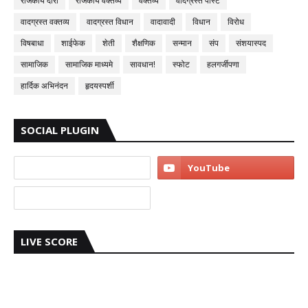
राजकीय दौरा
राजकीय वक्तव्य
वक्तव्य
वादग्रस्त पोस्ट
वादग्रस्त वक्तव्य
वादग्रस्त विधान
वादावादी
विधान
विरोध
विषबाधा
शाईफेक
शेती
शैक्षणिक
सन्मान
संप
संशयास्पद
सामाजिक
सामाजिक माध्यमे
सावधान!
स्फोट
हलगर्जीपणा
हार्दिक अभिनंदन
हृदयस्पर्शी
SOCIAL PLUGIN
LIVE SCORE