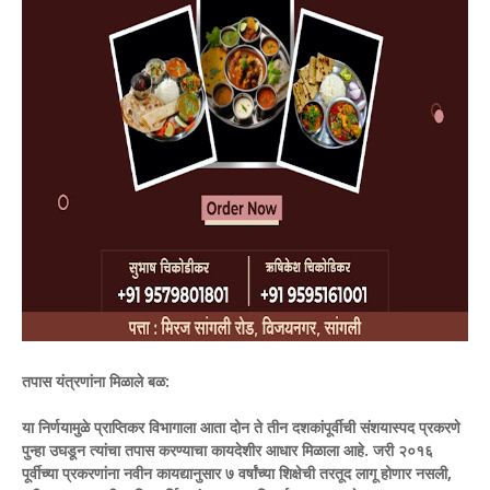
​तपास यंत्रणांना मिळाले बळ:
या निर्णयामुळे प्राप्तिकर विभागाला आता दोन ते तीन दशकांपूर्वीची संशयास्पद प्रकरणे
पुन्हा उघडून त्यांचा तपास करण्याचा कायदेशीर आधार मिळाला आहे. जरी २०१६
पूर्वीच्या प्रकरणांना नवीन कायद्यानुसार ७ वर्षांच्या शिक्षेची तरतूद लागू होणार नसली,