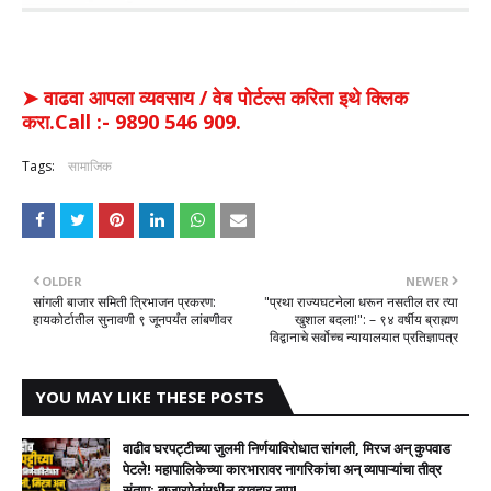
➤ वाढवा आपला व्यवसाय / वेब पोर्टल्स करिता इथे क्लिक
करा.Call :- 9890 546 909.
Tags:
सामाजिक
OLDER
NEWER
सांगली बाजार समिती त्रिभाजन प्रकरण:
​"प्रथा राज्यघटनेला धरून नसतील तर त्या
हायकोर्टातील सुनावणी ९ जूनपर्यंत लांबणीवर
खुशाल बदला!": – ९४ वर्षीय ब्राह्मण
विद्वानाचे सर्वोच्च न्यायालयात प्रतिज्ञापत्र
YOU MAY LIKE THESE POSTS
वाढीव घरपट्टीच्या जुलमी निर्णयाविरोधात सांगली, मिरज अन् कुपवाड
पेटले! महापालिकेच्या कारभारावर नागरिकांचा अन् व्यापाऱ्यांचा तीव्र
संताप; बाजारपेठांमधील व्यवहार ठप्प!​