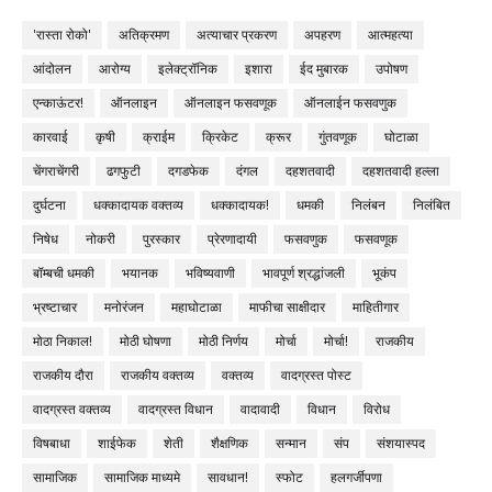
'रास्ता रोको'
अतिक्रमण
अत्याचार प्रकरण
अपहरण
आत्महत्या
आंदोलन
आरोग्य
इलेक्ट्रॉनिक
इशारा
ईद मुबारक
उपोषण
एन्काऊंटर!
ऑनलाइन
ऑनलाइन फसवणूक
ऑनलाईन फसवणुक
कारवाई
कृषी
क्राईम
क्रिकेट
क्रूर
गुंतवणूक
घोटाळा
चेंगराचेंगरी
ढगफुटी
दगडफेक
दंगल
दहशतवादी
दहशतवादी हल्ला
दुर्घटना
धक्कादायक वक्तव्य
धक्कादायक!
धमकी
निलंबन
निलंबित
निषेध
नोकरी
पुरस्कार
प्रेरणादायी
फसवणुक
फसवणूक
बॉम्बची धमकी
भयानक
भविष्यवाणी
भावपूर्ण श्रद्धांजली
भूकंप
भ्रष्टाचार
मनोरंजन
महाघोटाळा
माफीचा साक्षीदार
माहितीगार
मोठा निकाल!
मोठी घोषणा
मोठी निर्णय
मोर्चा
मोर्चा!
राजकीय
राजकीय दौरा
राजकीय वक्तव्य
वक्तव्य
वादग्रस्त पोस्ट
वादग्रस्त वक्तव्य
वादग्रस्त विधान
वादावादी
विधान
विरोध
विषबाधा
शाईफेक
शेती
शैक्षणिक
सन्मान
संप
संशयास्पद
सामाजिक
सामाजिक माध्यमे
सावधान!
स्फोट
हलगर्जीपणा