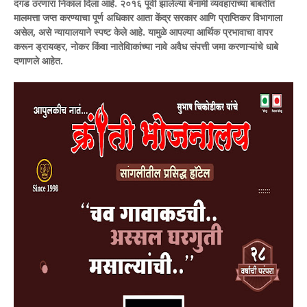
दगड ठरणारा निकाल दिला आहे. २०१६ पूर्वी झालेल्या बेनामी व्यवहारांच्या बाबतीत
मालमत्ता जप्त करण्याचा पूर्ण अधिकार आता केंद्र सरकार आणि प्राप्तिकर विभागाला
असेल, असे न्यायालयाने स्पष्ट केले आहे. यामुळे आपल्या आर्थिक प्रभावाचा वापर
करून ड्रायव्हर, नोकर किंवा नातेवािकांच्या नावे अवैध संपत्ती जमा करणाऱ्यांचे धाबे
दणाणले आहेत.