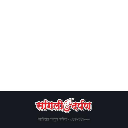
जाहिरात व न्यूज करिता - ८६२५९६४०००