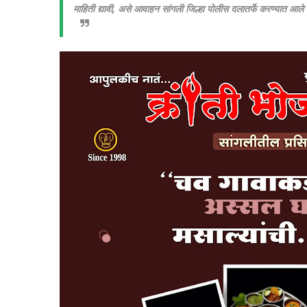
माहिती द्यावी, असे आवाहन सांगली जिल्हा पोलीस दलातर्फे करण्यात आले