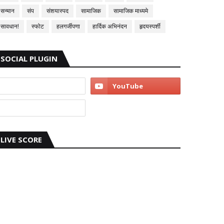
सन्मान
संप
संशयास्पद
सामाजिक
सामाजिक माध्यमे
सावधान!
स्फोट
हलगर्जीपणा
हार्दिक अभिनंदन
हृदयस्पर्शी
SOCIAL PLUGIN
LIVE SCORE