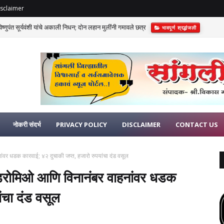
sclaimer
णुपंत सूर्यवंशी यांचे अकाली निधन; दोन लहान मुलींनी गमावले छत्र
भावपूर्ण श्रद्धांजली
नोकरी संदर्भ
PRIVACY POLICY
DISCLAIMER
CONTACT US
ांवर धडक कारवाई; ४२ दुचाकी जप्त, हजारो रुपयांचा दंड वसूल​
रोडरोमिओ आणि विनानंबर वाहनांवर धडक
चा दंड वसूल​