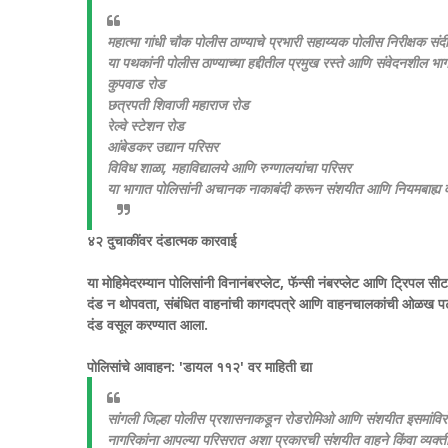
महात्मा गांधी चौक पोलीस ठाण्याचे प्रभारी सहाय्यक पोलीस निरीक्षक संदी
या पथकांनी पोलीस ठाण्याच्या हद्दीतील प्रमुख रस्ते आणि संवेदनशील भागांम
​कुपवाड रोड
​छत्रपती शिवाजी महाराज रोड
​रेल्वे स्टेशन रोड
​आंबेडकर उद्यान परिसर
​विविध शाळा, महाविद्यालये आणि रुग्णालयांचा परिसर
​या भागात पोलिसांनी अचानक नाकाबंदी करून संशयीत आणि नियमबाह्य 
४२ दुचाकींवर दंडात्मक कारवाई
​या मोहिमेदरम्यान पोलिसांनी विनानंबरप्लेट, फॅन्सी नंबरप्लेट आणि ट्रिपल 
दंड न थोपवता, संबंधित वाहनांची कागदपत्रे आणि वाहनचालकांची ओळख पटवू
दंड वसूल करण्यात आला.
​पोलिसांचे आवाहन: 'डायल ११२' वर माहिती द्या
सांगली जिल्हा पोलीस प्रशासनाकडून रोडरोमिओ आणि संशयीत इसमांविरो
नागरिकांना आपल्या परिसरात अशा प्रकारची संशयीत वाहने किंवा व्यक्