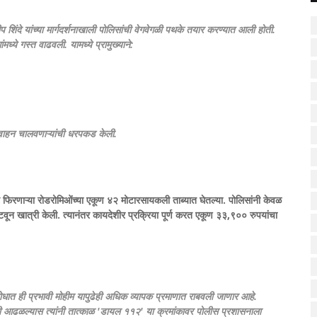
प शिंदे यांच्या मार्गदर्शनाखाली पोलिसांची वेगवेगळी पथके तयार करण्यात आली होती.
ध्ये गस्त वाढवली. यामध्ये प्रामुख्याने:
वाहन चालवणाऱ्यांची धरपकड केली.
सीट फिरणाऱ्या रोडरोमिओंच्या एकूण ४२ मोटारसायकली ताब्यात घेतल्या. पोलिसांनी केवळ
न खात्री केली. त्यानंतर कायदेशीर प्रक्रिया पूर्ण करत एकूण ३३,९०० रुपयांचा
धात ही प्रभावी मोहीम यापुढेही अधिक व्यापक प्रमाणात राबवली जाणार आहे.
ती आढळल्यास त्यांनी तात्काळ 'डायल ११२' या क्रमांकावर पोलीस प्रशासनाला