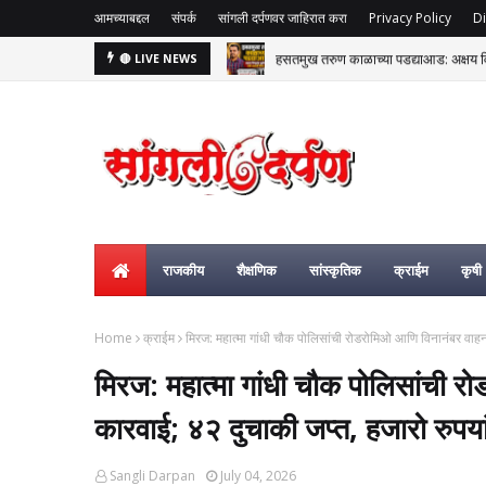
आमच्याबद्दल
संपर्क
सांगली दर्पणवर जाहिरात करा
Privacy Policy
Di
हसतमुख तरुण काळाच्या पडद्याआड: अक्षय विष्
🔴 LIVE NEWS
राजकीय
शैक्षणिक
सांस्कृतिक
क्राईम
कृषी
Home
क्राईम
मिरज: महात्मा गांधी चौक पोलिसांची रोडरोमिओ आणि विनानंबर वाहन
मिरज: महात्मा गांधी चौक पोलिसांची 
कारवाई; ४२ दुचाकी जप्त, हजारो रुपयां
Sangli Darpan
July 04, 2026