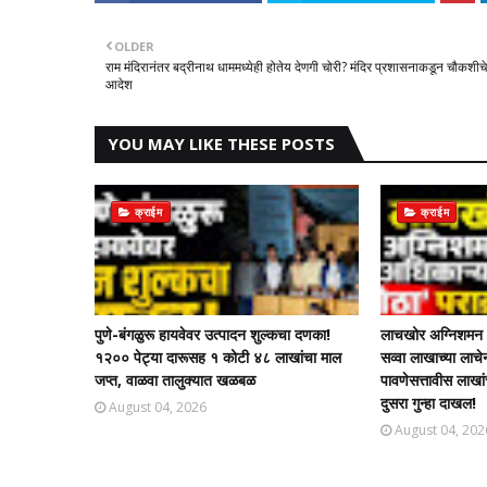
OLDER
राम मंदिरानंतर बद्रीनाथ धाममध्येही होतेय देणगी चोरी? मंदिर प्रशासनाकडून चौकशीचे
आदेश
YOU MAY LIKE THESE POSTS
क्राईम
क्राईम
पुणे-बंगळुरू हायवेवर उत्पादन शुल्कचा दणका!
लाचखोर अग्निशमन अ
१२०० पेट्या दारूसह १ कोटी ४८ लाखांचा माल
सव्वा लाखाच्या ला
जप्त, वाळवा तालुक्यात खळबळ
पावणेसत्तावीस लाखा
दुसरा गुन्हा दाखल!​
August 04, 2026
August 04, 202