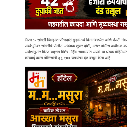
मिरज :-
सांगली जिल्ह्यात फौजदारी गुन्ह्यांमध्ये विनानंबरप्लेट आणि फॅन्सी
पार्श्वभूमीवर सांगलीचे पोलीस अधीक्षक तुषार दोशी, अप्पर पोलीस अधीक्ष
आदेशानुसार मिरज शहरात विशेष मोहीम राबवण्यात आली. या धडक मोहिमेअंतर्
कारवाई करत पोलिसांनी ३३,९०० रुपयांचा दंड वसूल केला आहे.