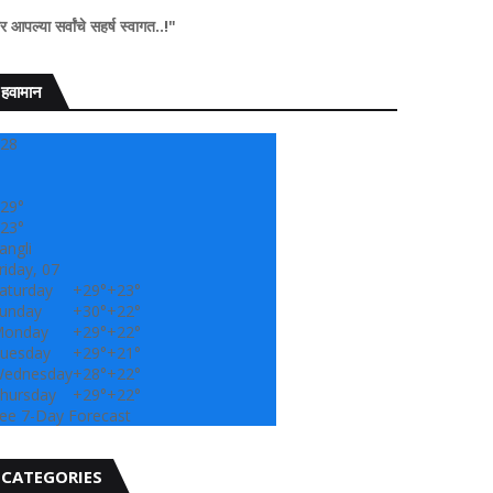
 सहर्ष स्वागत..!"
हवामान
28
29°
23°
angli
riday, 07
aturday
+
29°
+
23°
unday
+
30°
+
22°
onday
+
29°
+
22°
uesday
+
29°
+
21°
ednesday
+
28°
+
22°
hursday
+
29°
+
22°
ee 7-Day Forecast
CATEGORIES