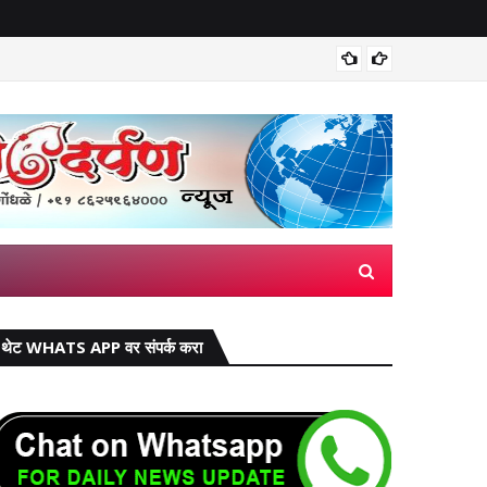
मिरज पंच
थेट WHATS APP वर संपर्क करा