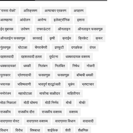
'रास्ता रोको'
अतिक्रमण
अत्याचार प्रकरण
अपहरण
आत्महत्या
आंदोलन
आरोग्य
इलेक्ट्रॉनिक
इशारा
ईद मुबारक
उपोषण
एन्काऊंटर!
ऑनलाइन
ऑनलाइन फसवणूक
ऑनलाईन फसवणुक
कारवाई
कृषी
क्राईम
क्रिकेट
क्रूर
गुंतवणूक
घोटाळा
चेंगराचेंगरी
ढगफुटी
दगडफेक
दंगल
दहशतवादी
दहशतवादी हल्ला
दुर्घटना
धक्कादायक वक्तव्य
धक्कादायक!
धमकी
निलंबन
निलंबित
निषेध
नोकरी
पुरस्कार
प्रेरणादायी
फसवणुक
फसवणूक
बॉम्बची धमकी
भयानक
भविष्यवाणी
भावपूर्ण श्रद्धांजली
भूकंप
भ्रष्टाचार
मनोरंजन
महाघोटाळा
माफीचा साक्षीदार
माहितीगार
मोठा निकाल!
मोठी घोषणा
मोठी निर्णय
मोर्चा
मोर्चा!
राजकीय
राजकीय दौरा
राजकीय वक्तव्य
वक्तव्य
वादग्रस्त पोस्ट
वादग्रस्त वक्तव्य
वादग्रस्त विधान
वादावादी
विधान
विरोध
विषबाधा
शाईफेक
शेती
शैक्षणिक