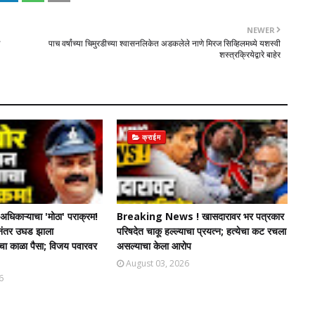
NEWER
पाच वर्षांच्या चिमुरडीच्या श्वासनलिकेत अडकलेले नाणे मिरज सिव्हिलमध्ये यशस्वी
शस्त्रक्रियेद्वारे बाहेर
क्राईम
धिकाऱ्याचा 'मोठा' पराक्रम!
Breaking News ! खासदारावर भर पत्रकार
चेनंतर उघड झाला
परिषदेत चाकू हल्ल्याचा प्रयत्न; हत्येचा कट रचला
ंचा काळा पैसा; विजय पवारवर
असल्याचा केला आरोप
August 03, 2026
6