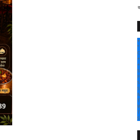
" सांगली दर्पण न्यूज वर आपल्या सर्वांचे
+
°
C
+
+
S
F
S
S
M
T
W
T
S