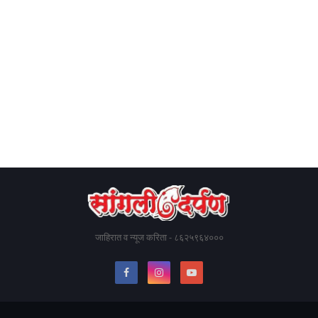
जाहिरात व न्यूज करिता - ८६२५९६४०००