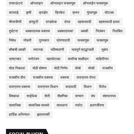
एन्काऊंटर!
ऑनलाइन
ऑनलाइन फसवणूक
ऑनलाईन फसवणुक
कारवाई
कृषी
क्राईम
क्रिकेट
क्रूर
गुंतवणूक
घोटाळा
चेंगराचेंगरी
ढगफुटी
दगडफेक
दंगल
दहशतवादी
दहशतवादी हल्ला
दुर्घटना
धक्कादायक वक्तव्य
धक्कादायक!
धमकी
निलंबन
निलंबित
निषेध
नोकरी
पुरस्कार
प्रेरणादायी
फसवणुक
फसवणूक
बॉम्बची धमकी
भयानक
भविष्यवाणी
भावपूर्ण श्रद्धांजली
भूकंप
भ्रष्टाचार
मनोरंजन
महाघोटाळा
माफीचा साक्षीदार
माहितीगार
मोठा निकाल!
मोठी घोषणा
मोठी निर्णय
मोर्चा
मोर्चा!
राजकीय
राजकीय दौरा
राजकीय वक्तव्य
वक्तव्य
वादग्रस्त पोस्ट
वादग्रस्त वक्तव्य
वादग्रस्त विधान
वादावादी
विधान
विरोध
विषबाधा
शाईफेक
शेती
शैक्षणिक
सन्मान
संप
संशयास्पद
सामाजिक
सामाजिक माध्यमे
सावधान!
स्फोट
हलगर्जीपणा
हार्दिक अभिनंदन
हृदयस्पर्शी
SOCIAL PLUGIN