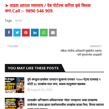
➤ वाढवा आपला व्यवसाय / वेब पोर्टल्स करिता इथे क्लिक
करा.Call :- 9890 546 909.
Tags:
क्राईम
OLDER
NEWER
महिला पोलीस अधिकारी मुंबईतील राहत्या
घरी मृतावस्थेत आढळली
YOU MAY LIKE THESE POSTS
पुणे-बंगळुरू हायवेवर उत्पादन शुल्कचा दणका! १२०० पेट्या दारूसह १
कोटी ४८ लाखांचा माल जप्त, वाळवा तालुक्यात खळबळ
August 04, 2026
लाचखोर अग्निशमन अधिकाऱ्याचा 'मोठा' पराक्रम! सव्वा लाखाच्या
लाचेनंतर उघड झाला पावणेसत्तावीस लाखांचा काळा पैसा; विजय पवारवर