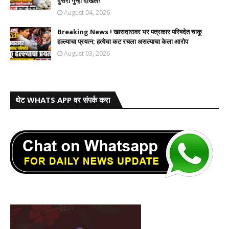
दुसरा गुन्हा दाखल!​
August 04, 2026
Breaking News ! खासदारावर भर पत्रकार परिषदेत चाकू
हल्ल्याचा प्रयत्न; हत्येचा कट रचला असल्याचा केला आरोप
August 03, 2026
थेट WHATS APP वर संपर्क करा