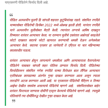
याप्रकरणी पीडितेने फिर्याद दिली आहे.
पीडित अल्पवयीन मुलगी हि सांगली शहरात कुटुंबियांसह राहते. संशयित रणदिवे
याच्यासोबत पीडितेची डिसेंबर 2022 मध्ये ओळख झाली होती. यानंतर रणदिवे
याने अल्पवयीन मुलीसोबत मैत्री केली. त्यानंतर लग्नाचे आमिष दाखवून
तिच्यावर वारंवार अत्याचार केला. या दरम्यान मुलीचे एकांतात आक्षेपार्ह काढलेले
फोटो दाखवत सदरचे फोटो व्हायरल करण्याची धमकी देऊन अनेकवेळा
अत्याचार केले. सदरचा प्रकार हा जानेवारी ते एप्रिल या चार महिन्याच्या
कालावधीत घडला.
वारंवार अत्याचार होवून लागल्याने धमकीला आणि अत्याचाराला वैतागलेल्या
पीडितेने याबाबत सांगली शहर पोलिस ठाण्यात फिर्याद दिली. पीडितेच्या
फिर्यादीवरून संशयित गणेश रणदिवे याच्या विरोधात बाल लैंगिक अत्याचार
प्रतिबंधक कायद्याच्या अंतर्गत गुन्हा दाखल करण्यात आला असून त्याला
तातडीने अटक करण्यात आली आहे. या प्रकारात पीडितेची मैत्रिण व तिच्या
आईचा देखील समावेश असल्याचे पीडितेचे म्हणणे आहे. संशयितासोबत बाहेर
वारंवार फिरायला जाण्यास दोघींनी प्रवृत्त केल्याचे पीडितेचे म्हणणे आहे. त्यामुळे
पोलिसांनी त्या दोघींविरुद्ध देखील गुन्हा दाखल केला आहे.