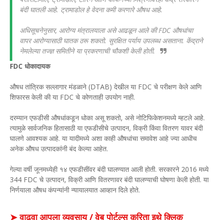
बंदी घातली आहे. ट्रामाडोल हे वेदना कमी करणारे औषध आहे.
अधिसूचनेनुसार, आरोग्य मंत्रालयाला असे आढळून आले की FDC औषधांचा
वापर आरोग्यासाठी घातक ठरू शकतो. सुरक्षित पर्याय उपलब्ध असताना. केंद्राने
नेमलेल्या तज्ज्ञ समितीने या प्रकरणाची चौकशी केली होती.
FDC धोकादायक
औषध तांत्रिक सल्लागार मंडळाने (DTAB) देखील या FDC चे परीक्षण केले आणि
शिफारस केली की या FDC चे कोणताही उपयोग नाही.
दरम्यान एफडीसी औषधांकडून धोका असू शकतो, असे नोटिफिकेशनमध्ये म्हटले आहे.
त्यामुळे सार्वजनिक हितासाठी या एफडीसीचे उत्पादन, विक्री किंवा वितरण यावर बंदी
घालणे आवश्यक आहे. या यादीमध्ये अशा काही औषधांचा समावेश आहे ज्या आधीच
अनेक औषध उत्पादकांनी बंद केल्या आहेत.
गेल्या वर्षी जूनमध्येही १४ एफडीसींवर बंदी घालण्यात आली होती. सरकारने 2016 मध्ये
344 FDC चे उत्पादन, विक्री आणि वितरणावर बंदी घालण्याची घोषणा केली होती. या
निर्णयाला औषध कंपन्यांनी न्यायालयात आव्हान दिले होते.
➤ वाढवा आपला व्यवसाय / वेब पोर्टल्स करिता इथे क्लिक