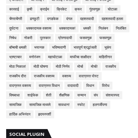
कारवाई
कृषी
क्राईम
क्रिकेट
क्रूर
गुंतवणूक
घोटाळा
चेंगराचेंगरी
ढगफुटी
दगडफेक
दंगल
दहशतवादी
दहशतवादी हल्ला
दुर्घटना
धक्कादायक वक्तव्य
धक्कादायक!
धमकी
निलंबन
निलंबित
निषेध
नोकरी
पुरस्कार
प्रेरणादायी
फसवणुक
फसवणूक
बॉम्बची धमकी
भयानक
भविष्यवाणी
भावपूर्ण श्रद्धांजली
भूकंप
भ्रष्टाचार
मनोरंजन
महाघोटाळा
माफीचा साक्षीदार
माहितीगार
मोठा निकाल!
मोठी घोषणा
मोठी निर्णय
मोर्चा
मोर्चा!
राजकीय
राजकीय दौरा
राजकीय वक्तव्य
वक्तव्य
वादग्रस्त पोस्ट
वादग्रस्त वक्तव्य
वादग्रस्त विधान
वादावादी
विधान
विरोध
विषबाधा
शाईफेक
शेती
शैक्षणिक
सन्मान
संप
संशयास्पद
सामाजिक
सामाजिक माध्यमे
सावधान!
स्फोट
हलगर्जीपणा
हार्दिक अभिनंदन
हृदयस्पर्शी
SOCIAL PLUGIN