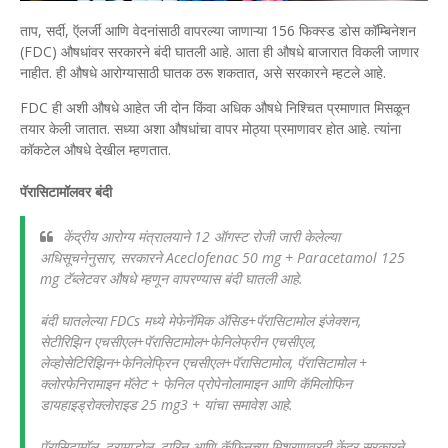
ताप, सर्दी, ऍलर्जी आणि वेदनांसाठी वापरल्या जाणाऱ्या 156 फिक्स्ड डोस कॉम्बिनेशन
(FDC) औषधांवर सरकारने बंदी घातली आहे. आता ही औषधे बाजारात विकली जाणार
नाहीत. ही औषधे आरोग्यासाठी घातक ठरू शकतात, असे सरकारने म्हटले आहे.
FDC ही अशी औषधे आहेत जी दोन किंवा अधिक औषधे निश्चित प्रमाणात मिसळून
तयार केली जातात. सध्या अशा औषधांचा वापर मोठ्या प्रमाणावर होत आहे. त्यांना
कॉकटेल औषधे देखील म्हणतात.
पॅरासिटामॉलवर बंदी
केंद्रीय आरोग्य मंत्रालयाने 12 ऑगस्ट रोजी जारी केलेल्या
अधिसूचनेनुसार, सरकारने Aceclofenac 50 mg + Paracetamol 125
mg टॅब्लेटवर औषधे म्हणून वापरण्यास बंदी घातली आहे.
बंदी घातलेल्या FDCs मध्ये मेफेनॅमिक ॲसिड+पॅरासिटामोल इंजेक्शन,
सेटीरिझिन एचसीएल+पॅरासिटामोल+फेनिलेफ्रीन एचसीएल,
लेव्होसेटिरिझिन+फेनिलेफ्रिन एचसीएल+पॅरासिटामोल, पॅरासिटामोल +
क्लोरफेनिरामाइन मॅलेट + फेनिल प्रोपेनोलामाइन आणि कॅमिलोफिन
डायहाइड्रोक्लोराइड 25 mg3 + यांचा समावेश आहे.
पॅरासिटामॉल, ट्रामाडोल, टारिन आणि कॅफिनच्या मिश्रणावरही केंद्र सरकारने