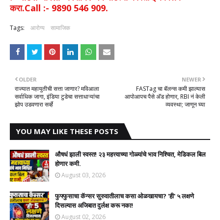
करा.Call :- 9890 546 909.
Tags:
आरोग्य
सामाजिक
OLDER
NEWER
राज्यात महायुतीची सत्ता जाणार? मविआला
FASTag चा बॅलन्स कमी झाल्यास
सर्वाधिक जागा, इंडिया टुडेचा सत्ताधाऱ्यांचा
आपोआपच पैसे अ‍ॅड होणार, RBI नं केली
झोप उडवणारा सर्व्हे
व्यवस्था; जाणून घ्या
YOU MAY LIKE THESE POSTS
औषधं झाली स्वस्त! २३ महत्त्वाच्या गोळ्यांचे भाव निश्चित, मेडिकल बिल
होणार कमी.
August 03, 2026
फुफ्फुसाचा कॅन्सर सुरुवातीलाच कसा ओळखायचा? 'ही' ५ लक्षणे
दिसल्यास अजिबात दुर्लक्ष करू नका!
August 02, 2026