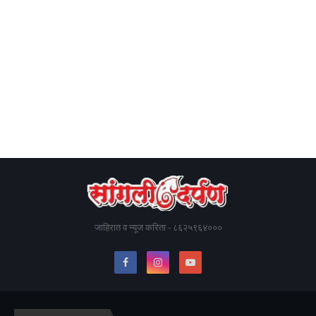
जाहिरात व न्यूज करिता - ८६२५९६४०००