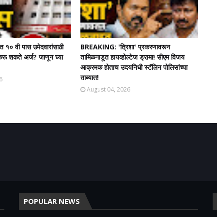
त १० वी पास उमेदवारांसाठी
BREAKING: 'त्रिशा' प्रकरणावरून
रू शकते अर्ज? जाणून घ्या
तामिळनाडूत हायव्होल्टेज ड्रामा! सीएम विजय
आक्रमक होताच उदयनिधी स्टॅलिन पोलिसांच्या
ताब्यात!
6
August 04, 2026
POPULAR NEWS