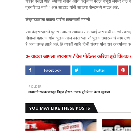
धक्का बसला आहे. ज्यांच्या नावाने आणि कर्तृत्वाने मराठी माणूस जगभर ताठ म
प्रायश्चित नाही," असं आव्हाड यांनी आपल्या पोस्टमध्ये म्हटलं आहे.
कंत्राटदाराला काळ्या यादीत टाकण्याची मागणी
ज्या कंत्राटदाराने पुतळा उभारला त्याच्यावर कारवाई करण्याची मागणी खासदार
शिवाजी महाराज यांचा पुतळा आज कोसळला, तो पुतळा उभारण्याचे काम ठाणे जि
हे आता उघड झाले आहे. हि व्यक्ती आणि तिची संस्था यांना सर्व खात्यांच्या 
➤ वाढवा आपला व्यवसाय / वेब पोर्टल्स करिता इथे क्ल
Facebook
Twitter
OLDER
मायावती राजकारणातून निवृत्त होणार? स्वतः पुढे येऊन केला खुलासा
YOU MAY LIKE THESE POSTS