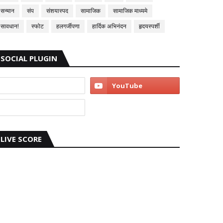
सन्मान
संप
संशयास्पद
सामाजिक
सामाजिक माध्यमे
सावधान!
स्फोट
हलगर्जीपणा
हार्दिक अभिनंदन
हृदयस्पर्शी
SOCIAL PLUGIN
LIVE SCORE