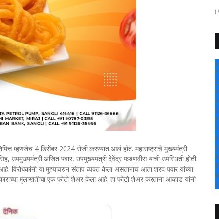
" सांगली दर्पण न्यूज वर आपल्या सर्
+
°
C
+
+
S
T
F
S
S
िमित्त म्हणजेच 4 डिसेंबर 2024 रोजी करण्यात आलं होतं. महाराष्ट्राचे मुख्यमंत्री
M
 सिंह, उपमुख्यमंत्री अजित पवार, उपमुख्यमंत्री देवेंद्र फडणवीस यांची उपस्थिती होती.
T
हे. विरोधकांनी या मुद्द्यावरुन संताप व्यक्त केला असतानाच आता शरद पवार यांच्या
W
मूर्तीकाराच्या मुलाखतीचा एक फोटो शेअर केला आहे. हा फोटो शेअर करताना आव्हाड यांनी
S