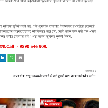
ानेने हिंडतो आज त्याच छत्रपतींच्या पुतळ्याची झालेली विटंबना या पापाला कुठलंही
 सुप्रिया सुळेंनी केली आहे. "सिंधुदुर्गातील राजकोट किल्ल्यावर उभारलेला छत्रपती
ल्ह्यातील कंत्राटदाराकडे सोपविण्यात आले होते. त्याने आपले काम कसे केले असावे
काळ्या यादीत टाकायला हवे," अशी मागणी सुप्रिया सुळेंनी केलीय.
िक करा.Call :- 9890 546 909.
NEWER
'काला सोना' म्हणून ओळखली जाणारी ही आहे दुधाची खाण; शेतकऱ्याचं नशीब बदलेल!
धक्कादायक!