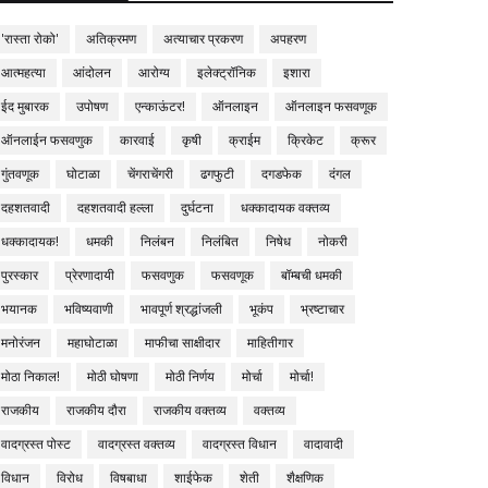
'रास्ता रोको'
अतिक्रमण
अत्याचार प्रकरण
अपहरण
आत्महत्या
आंदोलन
आरोग्य
इलेक्ट्रॉनिक
इशारा
ईद मुबारक
उपोषण
एन्काऊंटर!
ऑनलाइन
ऑनलाइन फसवणूक
ऑनलाईन फसवणुक
कारवाई
कृषी
क्राईम
क्रिकेट
क्रूर
गुंतवणूक
घोटाळा
चेंगराचेंगरी
ढगफुटी
दगडफेक
दंगल
दहशतवादी
दहशतवादी हल्ला
दुर्घटना
धक्कादायक वक्तव्य
धक्कादायक!
धमकी
निलंबन
निलंबित
निषेध
नोकरी
पुरस्कार
प्रेरणादायी
फसवणुक
फसवणूक
बॉम्बची धमकी
भयानक
भविष्यवाणी
भावपूर्ण श्रद्धांजली
भूकंप
भ्रष्टाचार
मनोरंजन
महाघोटाळा
माफीचा साक्षीदार
माहितीगार
मोठा निकाल!
मोठी घोषणा
मोठी निर्णय
मोर्चा
मोर्चा!
राजकीय
राजकीय दौरा
राजकीय वक्तव्य
वक्तव्य
वादग्रस्त पोस्ट
वादग्रस्त वक्तव्य
वादग्रस्त विधान
वादावादी
विधान
विरोध
विषबाधा
शाईफेक
शेती
शैक्षणिक