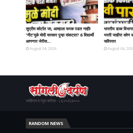
सुप्रीम कोर्टात जा, आम्हाला फरक पडत नाही!
भारतीय डाक विभागा
'नीट'मुळे मोदी सरकार पुन्हा संकटात? 6 विद्यार्थी
भरती जाहीर! कोण क
आणणार जेरीस...
सविस्तर
August 04, 2026
August 04, 202
जाहिरात व न्यूज करिता - ८६२५९६४०००
RANDOM NEWS