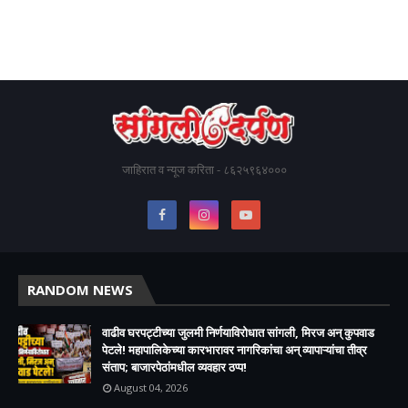
जाहिरात व न्यूज करिता - ८६२५९६४०००
RANDOM NEWS
वाढीव घरपट्टीच्या जुलमी निर्णयाविरोधात सांगली, मिरज अन् कुपवाड
पेटले! महापालिकेच्या कारभारावर नागरिकांचा अन् व्यापाऱ्यांचा तीव्र
संताप; बाजारपेठांमधील व्यवहार ठप्प!​
August 04, 2026