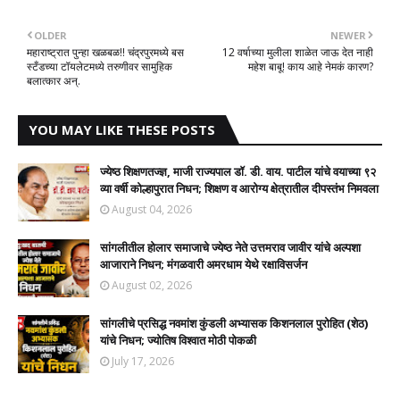
OLDER
NEWER
महाराष्ट्रात पुन्हा खळबळ!! चंद्रपुरमध्ये बस
12 वर्षाच्या मुलीला शाळेत जाऊ देत नाही
स्टँडच्या टॉयलेटमध्ये तरुणीवर सामुहिक
महेश बाबू! काय आहे नेमकं कारण?
बलात्कार अन्.
YOU MAY LIKE THESE POSTS
ज्येष्ठ शिक्षणतज्ज्ञ, माजी राज्यपाल डॉ. डी. वाय. पाटील यांचे वयाच्या ९२
व्या वर्षी कोल्हापुरात निधन; शिक्षण व आरोग्य क्षेत्रातील दीपस्तंभ निमवला
August 04, 2026
सांगलीतील होलार समाजाचे ज्येष्ठ नेते उत्तमराव जावीर यांचे अल्पशा
आजाराने निधन; मंगळवारी अमरधाम येथे रक्षाविसर्जन​
August 02, 2026
सांगलीचे प्रसिद्ध नवमांश कुंडली अभ्यासक किशनलाल पुरोहित (शेठ)
यांचे निधन; ज्योतिष विश्वात मोठी पोकळी
July 17, 2026