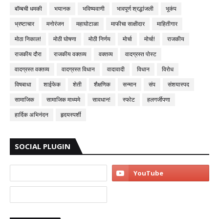
बॉम्बची धमकी
भयानक
भविष्यवाणी
भावपूर्ण श्रद्धांजली
भूकंप
भ्रष्टाचार
मनोरंजन
महाघोटाळा
माफीचा साक्षीदार
माहितीगार
मोठा निकाल!
मोठी घोषणा
मोठी निर्णय
मोर्चा
मोर्चा!
राजकीय
राजकीय दौरा
राजकीय वक्तव्य
वक्तव्य
वादग्रस्त पोस्ट
वादग्रस्त वक्तव्य
वादग्रस्त विधान
वादावादी
विधान
विरोध
विषबाधा
शाईफेक
शेती
शैक्षणिक
सन्मान
संप
संशयास्पद
सामाजिक
सामाजिक माध्यमे
सावधान!
स्फोट
हलगर्जीपणा
हार्दिक अभिनंदन
हृदयस्पर्शी
SOCIAL PLUGIN