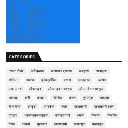
Thursday, 06
Friday
+
29°
+
23°
Saturday
+
28°
+
22°
Sunday
+
29°
+
22°
Monday
+
29°
+
21°
Tuesday
+
29°
+
21°
Wednesday
+
28°
+
22°
See 7-Day Forecast
CATEGORIES
'रास्ता रोको'
अतिक्रमण
अत्याचार प्रकरण
अपहरण
आत्महत्या
आंदोलन
आरोग्य
इलेक्ट्रॉनिक
इशारा
ईद मुबारक
उपोषण
एन्काऊंटर!
ऑनलाइन
ऑनलाइन फसवणूक
ऑनलाईन फसवणुक
कारवाई
कृषी
क्राईम
क्रिकेट
क्रूर
गुंतवणूक
घोटाळा
चेंगराचेंगरी
ढगफुटी
दगडफेक
दंगल
दहशतवादी
दहशतवादी हल्ला
दुर्घटना
धक्कादायक वक्तव्य
धक्कादायक!
धमकी
निलंबन
निलंबित
निषेध
नोकरी
पुरस्कार
प्रेरणादायी
फसवणुक
फसवणूक