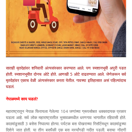
सातही मृतदेहांवर शनिवारी अंत्यसंस्कार करण्यात आले. पण स्मशानभूमी अपुरी पडत
होती. स्मशानभूमीत दोनच ओटे होते. आणखी 5 ओटे वाढवण्यात आले. जेणेकरून सर्व
मृतदेहांवर एकाच वेळी अंत्यसंस्कार करता येतील. गावच्या इतिहासात असं पहिल्यांदाच
घडलं.
नेपाळमध्ये काय घडलं?
महाराष्ट्रातून नेपाळ फिरायला गेलेल्या 104 जणांच्या ग्रूपसोबत धक्कादायक प्रकार
घडला आहे. सर्व लोक महाराष्ट्रातील भुसावळमधील धरणगाव भागातील रहिवासी होते.
काठमांडूसाठी 3 बसेस निघाल्या होत्या. पर्यटक बस पोखराच्या रिसॉर्टमधून काठमांडूच्या
दिशेने जात होती. या तीन बसपैकी एक बस मर्स्यांगडी नदीत पडली. बसचा नोंदणी