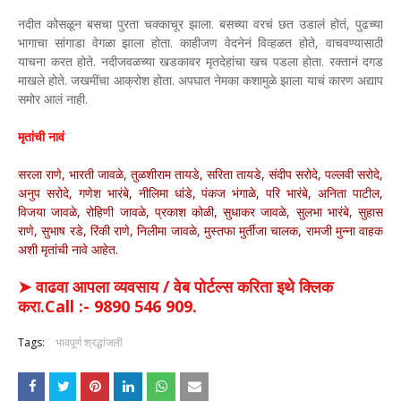
नदीत कोसळून बसचा पुरता चक्काचूर झाला. बसच्या वरचं छत उडालं होतं, पुढच्या
भागाचा सांगाडा वेगळा झाला होता. काहीजण वेदनेनं विव्हळत होते, वाचवण्यासाठी
याचना करत होते. नदीजवळच्या खडकावर मृतदेहांचा खच पडला होता. रक्तानं दगड
माखले होते. जखमींचा आक्रोश होता. अपघात नेमका कशामुळे झाला याचं कारण अद्याप
समोर आलं नाही.
मृतांची नावं
सरला राणे, भारती जावळे, तुळशीराम तायडे, सरिता तायडे, संदीप सरोदे, पल्लवी सरोदे,
अनुप सरोदे, गणेश भारंबे, नीलिमा धांडे, पंकज भंगाळे, परि भारंबे, अनिता पाटील,
विजया जावळे, रोहिणी जावळे, प्रकाश कोळी, सुधाकर जावळे, सुलभा भारंबे, सुहास
राणे, सुभाष रडे, रिंकी राणे, निलीमा जावळे, मुस्तफा मुर्तीजा चालक, रामजी मुन्ना वाहक
अशी मृतांची नावे आहेत.
➤ वाढवा आपला व्यवसाय / वेब पोर्टल्स करिता इथे क्लिक
करा.Call :- 9890 546 909.
Tags:
भावपूर्ण श्रद्धांजली