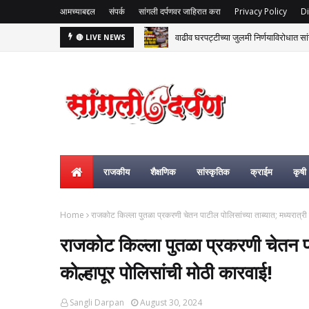
आमच्याबद्दल
संपर्क
सांगली दर्पणवर जाहिरात करा
Privacy Policy
Di
वाढीव घरपट्टीच्या जुलमी निर्णयाविरोधात सां
🔴 LIVE NEWS
राजकीय
शैक्षणिक
सांस्कृतिक
क्राईम
कृषी
Home
राजकोट किल्ला पुतळा प्रकरणी चेतन पाटील पोलिसांच्या ताब्यात; मध्यरात्री 
राजकोट किल्ला पुतळा प्रकरणी चेतन पाट
कोल्हापूर पोलिसांची मोठी कारवाई!
Sangli Darpan
August 30, 2024