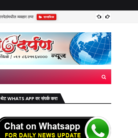
पेठांमधील व्यवहार ठप्प!​
सुप्रीम 
सामाजिक
थेट WHATS APP वर संपर्क करा