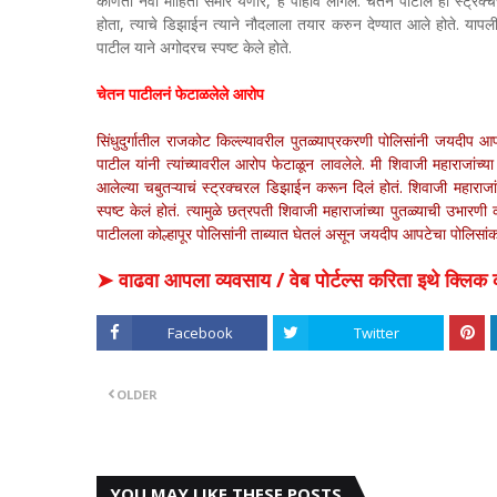
कोणती नवी माहिती समोर येणार, हे पाहावे लागेल. चेतन पाटील हा स्ट्रक्च
होता, त्याचे डिझाईन त्याने नौदलाला तयार करुन देण्यात आले होते. यापल
पाटील याने अगोदरच स्पष्ट केले होते.
चेतन पाटीलनं फेटाळलेले आरोप
सिंधुदुर्गातील राजकोट किल्ल्यावरील पुतळ्याप्रकरणी पोलिसांनी जयदीप 
पाटील यांनी त्यांच्यावरील आरोप फेटाळून लावलेले. मी शिवाजी महाराजांच्या
आलेल्या चबुतऱ्याचं स्ट्रक्चरल डिझाईन करून दिलं होतं. शिवाजी महाराजांच
स्पष्ट केलं होतं. त्यामुळे छत्रपती शिवाजी महाराजांच्या पुतळ्याची उभ
पाटीलला कोल्हापूर पोलिसांनी ताब्यात घेतलं असून जयदीप आपटेचा पोलिसां
➤ वाढवा आपला व्यवसाय / वेब पोर्टल्स करिता इथे क्ल
Facebook
Twitter
OLDER
YOU MAY LIKE THESE POSTS