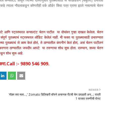
रल कन्सल्टंट असून त्याच्या दाव्यानुसार पुतळ्यासाठी जे फाऊंडेशन (चबुतरा) उभारला
ीकडे त्याला नौदलाकडून कोणतीही वर्क ऑर्डर किंवा पत्र प्राप्त झाले नसल्याचे चेतन
आपटे आणि स्ट्रक्चरल कन्सल्टंट चेतन पाटील या दोघांवर गुन्हा दाखल केलेला. चेतन
 संपूर्ण पुतळ्याचं स्ट्रक्चरल ऑडिट केलेलं नाही. मी फक्त या पुतळ्यासाठी उभारण्यात
्या पुतळ्याचं जे काम केलं होतं, ते ठाण्यातील कंपनीनं केलं होतं, असं चेतन पाटीलनं
ारणी करणारा ठाण्यातील जयदीप आपटे या तरुणाचा शोध सुरू होता. दरम्यान, सध्या चेतन
कडून शोध सुरू आहे.
िक करा.Call :- 9890 546 909.
NEWER
'मॅडम जरा मला...,' Zomato डिलिव्हरी बॉयने अचानक पँटची चेन उघडली अन्...; रात्री
1 वाजता तरुणीची पोस्ट