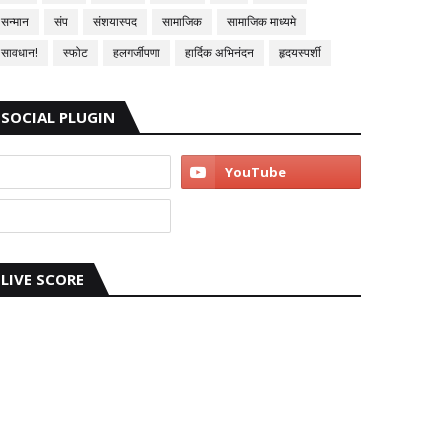
सन्मान
संप
संशयास्पद
सामाजिक
सामाजिक माध्यमे
सावधान!
स्फोट
हलगर्जीपणा
हार्दिक अभिनंदन
हृदयस्पर्शी
SOCIAL PLUGIN
LIVE SCORE