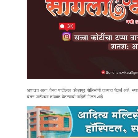
अशातच आता चेनत पाटीलला कोल्हापूर पोलिसांनी ताब्यात घेतलं आहे. स्था
चेतन पाटीलला ताब्यात घेतल्याची माहिती मिळत आहे.