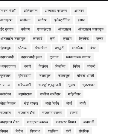
'रास्ता रोको'
अतिक्रमण
अत्याचार प्रकरण
अपहरण
आत्महत्या
आंदोलन
आरोग्य
इलेक्ट्रॉनिक
इशारा
ईद मुबारक
उपोषण
एन्काऊंटर!
ऑनलाइन
ऑनलाइन फसवणूक
ऑनलाईन फसवणुक
कारवाई
कृषी
क्राईम
क्रिकेट
क्रूर
गुंतवणूक
घोटाळा
चेंगराचेंगरी
ढगफुटी
दगडफेक
दंगल
दहशतवादी
दहशतवादी हल्ला
दुर्घटना
धक्कादायक वक्तव्य
धक्कादायक!
धमकी
निलंबन
निलंबित
निषेध
नोकरी
पुरस्कार
प्रेरणादायी
फसवणुक
फसवणूक
बॉम्बची धमकी
भयानक
भविष्यवाणी
भावपूर्ण श्रद्धांजली
भूकंप
भ्रष्टाचार
मनोरंजन
महाघोटाळा
माफीचा साक्षीदार
माहितीगार
मोठा निकाल!
मोठी घोषणा
मोठी निर्णय
मोर्चा
मोर्चा!
राजकीय
राजकीय दौरा
राजकीय वक्तव्य
वक्तव्य
वादग्रस्त पोस्ट
वादग्रस्त वक्तव्य
वादग्रस्त विधान
वादावादी
विधान
विरोध
विषबाधा
शाईफेक
शेती
शैक्षणिक