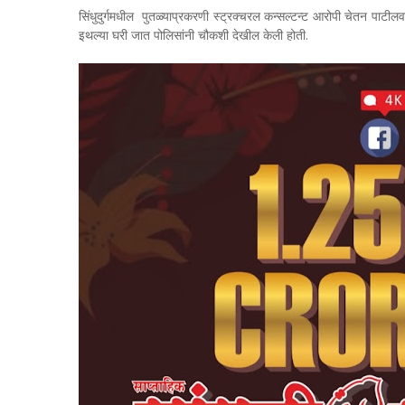
सिंधुदुर्गमधील पुतळ्याप्रकरणी स्ट्रक्चरल कन्सल्टन्ट आरोपी चेतन पाटील
इथल्या घरी जात पोलिसांनी चौकशी देखील केली होती.