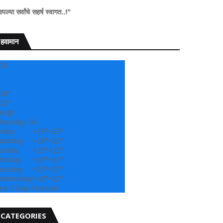
्वागत..!"
हवामान
28
28°
22°
angli
hursday, 06
riday
+
29°
+
23°
aturday
+
28°
+
22°
unday
+
29°
+
22°
onday
+
29°
+
21°
uesday
+
29°
+
21°
ednesday
+
28°
+
22°
ee 7-Day Forecast
CATEGORIES