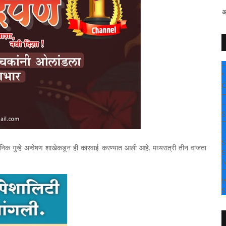
" सांगली दर्पण न्यूज वर आपल्या सर्वांचे सहर्ष स
+
°
C
+
+
S
T
F
S
निक गुन्हे अन्वेषण शाखेकडून ही कारवाई करण्यात आली आहे. मध्यरात्री तीन वाजता
S
M
T
W
S