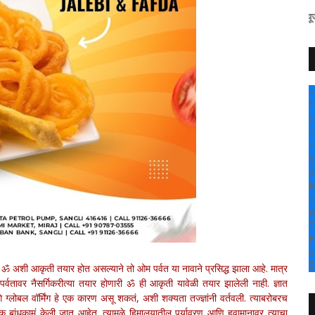
" सांगली दर्पण न्यूज वर आपल्या सर्वांच
+
°
C
+
+
S
S
M
T
W
T
F
S
S
ॐ अशी आकृती तयार होत असल्याने तो ओम पर्वत या नावाने प्रसिद्ध झाला आहे. मात्र
ावर नैसर्गिकरीत्या तयार होणारी ॐ ही आकृती यावेळी तयार झालेली नाही. ज्ञात
 ग्लोबल वॉर्मिंग हे एक कारण असू शकतं, अशी शक्यता तज्ज्ञांनी वर्तवली. त्याबरोबरच
 अनेक बांधकामं केली जात आहेत. त्यामुळे हिमालयातील पर्यावरण आणि हवामानावर त्याचा