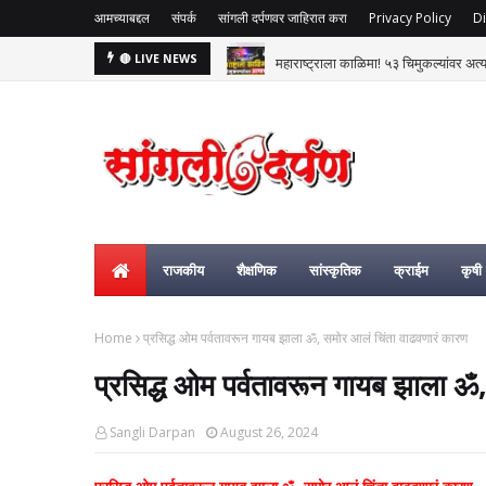
आमच्याबद्दल
संपर्क
सांगली दर्पणवर जाहिरात करा
Privacy Policy
Di
महाराष्ट्राला काळिमा! ५३ चिमुकल्यांवर अत्
🔴 LIVE NEWS
राजकीय
शैक्षणिक
सांस्कृतिक
क्राईम
कृषी
Home
प्रसिद्ध ओम पर्वतावरून गायब झाला ॐ, समोर आलं चिंता वाढवणारं कारण
प्रसिद्ध ओम पर्वतावरून गायब झाला ॐ
Sangli Darpan
August 26, 2024