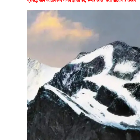
प्रसिद्ध ओम पर्वतावरून गायब झाला ॐ, समोर आलं चिंता वाढवणारं कारण