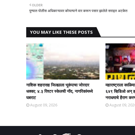
OLDER
पुण्यात पोलीस अधिकाऱ्यावर कोयत्याने वार करून पसार झालेले सराइत अटकेत
YOU MAY LIKE THESE POSTS
नाशिक शहरासह जिल्ह्याला भूकंपाचा जोरदार
महाराष्ट्राला काळिम
धक्का; ४.३ रिश्टर स्केलची नोंद, नागरिकांमध्ये
६४९ व्हिडिओ अन् हज
घबराट
नराधमाचे हैराण करणा
August 09, 2026
August 09, 202