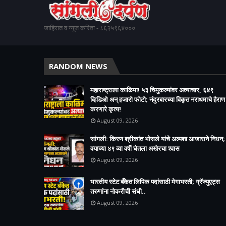
जाहिरात व न्यूज करिता - ८६२५९६४०००
RANDOM NEWS
महाराष्ट्राला काळिमा! ५३ चिमुकल्यांवर अत्याचार, ६४९
व्हिडिओ अन् हजारो फोटो; नंदुरबारच्या विकृत नराधमाचे हैराण
करणारे कृत्य!
August 09, 2026
सांगली: किरण श्रीकांत भोसले यांचे अल्पशा आजाराने निधन;
वयाच्या ४९ व्या वर्षी घेतला अखेरचा श्वास​
August 09, 2026
भारतीय स्टेट बँकेत लिपिक पदांसाठी मेगाभरती; ग्रॅज्युएट्स
तरुणांना नोकरीची संधी..
August 09, 2026