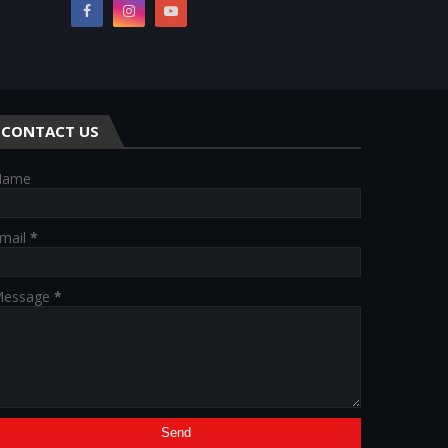
CONTACT US
Name
mail
*
essage
*