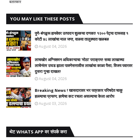
बलात्कार
YOU MAY LIKE THESE POSTS
पुणे-बंगळुरू हायवेवर उत्पादन शुल्कचा दणका! १२०० पेट्या दारूसह १
कोटी ४८ लाखांचा माल जप्त, वाळवा तालुक्यात खळबळ
August 04, 2026
लाचखोर अग्निशमन अधिकाऱ्याचा 'मोठा' पराक्रम! सव्वा लाखाच्या
लाचेनंतर उघड झाला पावणेसत्तावीस लाखांचा काळा पैसा; विजय पवारवर
दुसरा गुन्हा दाखल!​
August 04, 2026
Breaking News ! खासदारावर भर पत्रकार परिषदेत चाकू
हल्ल्याचा प्रयत्न; हत्येचा कट रचला असल्याचा केला आरोप
August 03, 2026
थेट WHATS APP वर संपर्क करा