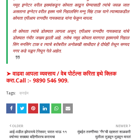
नमूद इग्नेटर वरील इसमांकडून कोयता काढून घेण्यासाठी त्यांचे जवळ जात
असताना इग्नेटर वरील इसम नामे निहालसिंग मन्नू सिंह टाक याने त्याच्याकडील
कोयता एपीआय रत्नदीप गायकवाड यांना फेकून मारला.
तो कोयता त्यांचे डोक्यात लागला असून, एपीआय रत्नदीप गायकवाड यांचे
डोक्यात गंभीर जखम झाली आहे. तसेच नमूद कोयता मारणारा इसमनामे निहाल
सिंग मनसिंग टाक व त्याचे बरोबरील अनोळखी साथीदार हे दोघेही तेथून सय्यद
नगर कडे पळून निघून गेले आहेत.
➤ वाढवा आपला व्यवसाय / वेब पोर्टल्स करिता इथे क्लिक
करा.Call :- 9890 546 909.
Tags:
क्राईम
OLDER
NEWER
आई-वडील झोपायचे टेरेसवर; घरात भाऊ ११
मुंबईत तरुणींच्या 'गँग'ची दहशत! शाळकरी
वर्षाच्या सख्ख्या बहिणीवरच करायचा
मुलीला तुडवून तुडवून मारलं