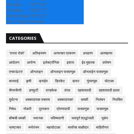
Monday
+
29°
+
22°
Tuesday
+
29°
+
21°
Wednesday
+
29°
+
22°
See 7-Day Forecast
CATEGORIES
'रास्ता रोको'
अतिक्रमण
अत्याचार प्रकरण
अपहरण
आत्महत्या
आंदोलन
आरोग्य
इलेक्ट्रॉनिक
इशारा
ईद मुबारक
उपोषण
एन्काऊंटर!
ऑनलाइन
ऑनलाइन फसवणूक
ऑनलाईन फसवणुक
कारवाई
कृषी
क्राईम
क्रिकेट
क्रूर
गुंतवणूक
घोटाळा
चेंगराचेंगरी
ढगफुटी
दगडफेक
दंगल
दहशतवादी
दहशतवादी हल्ला
दुर्घटना
धक्कादायक वक्तव्य
धक्कादायक!
धमकी
निलंबन
निलंबित
निषेध
नोकरी
पुरस्कार
प्रेरणादायी
फसवणुक
फसवणूक
बॉम्बची धमकी
भयानक
भविष्यवाणी
भावपूर्ण श्रद्धांजली
भूकंप
भ्रष्टाचार
मनोरंजन
महाघोटाळा
माफीचा साक्षीदार
माहितीगार