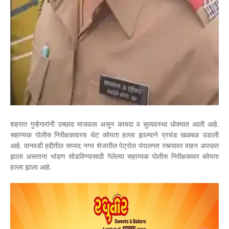
शहरात गुन्हेगारांनी उच्छाद माजवला असून कायदा व सुव्यवस्था धोक्यात आली आहे.
सहाय्यक पोलीस निरीक्षकावरच थेट कोयता हल्ला झाल्याने प्रचंड खळबळ उडाली
आहे. वानवडी हद्दीतील सय्यद नगर शेजारील पेट्रोल पंपालगत रस्त्यावर वाहन अपघात
झाला असताना भांडण सोडविण्यासाठी गेलेल्या सहाय्यक पोलीस निरीक्षकावर कोयता
हल्ला झाला आहे.