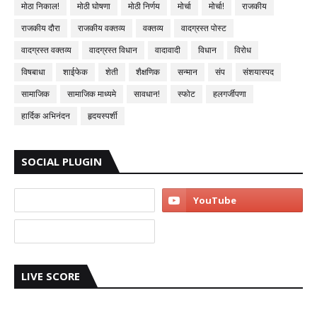
मोठा निकाल!
मोठी घोषणा
मोठी निर्णय
मोर्चा
मोर्चा!
राजकीय
राजकीय दौरा
राजकीय वक्तव्य
वक्तव्य
वादग्रस्त पोस्ट
वादग्रस्त वक्तव्य
वादग्रस्त विधान
वादावादी
विधान
विरोध
विषबाधा
शाईफेक
शेती
शैक्षणिक
सन्मान
संप
संशयास्पद
सामाजिक
सामाजिक माध्यमे
सावधान!
स्फोट
हलगर्जीपणा
हार्दिक अभिनंदन
हृदयस्पर्शी
SOCIAL PLUGIN
LIVE SCORE