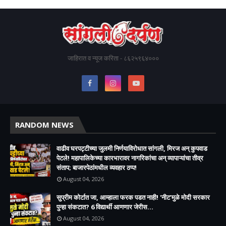
जाहिरात व न्यूज करिता - ८६२५९६४०००
RANDOM NEWS
वाढीव घरपट्टीच्या जुलमी निर्णयाविरोधात सांगली, मिरज अन् कुपवाड
पेटले! महापालिकेच्या कारभारावर नागरिकांचा अन् व्यापाऱ्यांचा तीव्र
संताप; बाजारपेठांमधील व्यवहार ठप्प!​
August 04, 2026
सुप्रीम कोर्टात जा, आम्हाला फरक पडत नाही! 'नीट'मुळे मोदी सरकार
पुन्हा संकटात? 6 विद्यार्थी आणणार जेरीस...
August 04, 2026