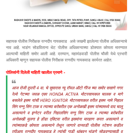
सहायक पोलीस निरीक्षक रत्नदीप गायकवाड असे जखमी झालेल्या पोलीस अधिकाऱ्याचे
नाव आहे. भाडंण सोडविताना थेट पोलीस अधिकाऱ्याच्या डोक्यात कोयता मारण्यात
आल्याची माहिती समोर आली आहे. दरम्यान, महामंडवाडी पोलीस चौकी येथे प्रभारी
अधिकारी म्हणून सहायक पोलीस निरीक्षक रत्नदीप गायकवाड कार्यरत आहेत.
पोलिसांनी दिलेली माहिती खालील प्रमाणे -
आज रोजी दुपारी 4 वा. चे सुमारास न्यू रॉयल ऑटो गॅरेज च्या समोर ससाणे नगर
रेल्वे गेटच्या जवळ एका HONDA ACTIVA मोटरसायकल चालक व मागे
बसलेले इसम यांची HERO IGNITOR मोटरसायकल वरील इसम नामे निहाल
सिंग मन्नू सिंग टाक व त्याच्या बरोबरील एक अनोळखी इसम यांच्यामध्ये वाद चालू
असल्याने व इग्नेटर वरील निहालसिंग मन्नू सिंग टाक व त्याच्या बरोबरील
अनोळखी मुलगा हे होंडा एक्टिवा वरील इसमांना मारहाण करत असल्याने व
त्यांच्याकडे कोयता असल्याने तेथून जाणारे वानवडी पोलीस स्टेशन कडील
एपीआय रत्नदीप गायकवाड हे त्यांची गाडी थांबवून भांडणे सोडवण्यासाठी व