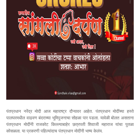
पंतप्रधान नरेंद्र मोदी आज महाराष्ट्र दौऱ्यावर आहेत. पंतप्रधान मोदींच्या हस्ते
पालघरमधील वाढवण बंदराच्या भूमिपूजनाचा सोहळा पार पडला. यावेळी बोलत असताना
पंतप्रधान मोदींनी राजकोट किल्ल्याबाहेर छत्रपती शिवाजी महाराज यांचा पुतळा
कोसळला. या प्रकरणी पहिल्यांदाच पंतप्रधान मोदींनी भाष्य केलंय.