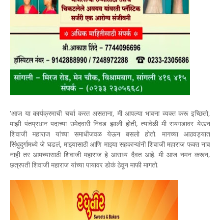
'आज या कार्यक्रमाची चर्चा करत असताना, मी आपल्या भावना व्यक्त करू इच्छितो,
माझी पंतप्रधान पदाच्या उमेदवारी निवड झाली होती, त्यावेळी मी रायगडावर येऊन
शिवाजी महाराज यांच्या समाधीजवळ येऊन बसलो होतो. मागच्या आठवड्यात
सिंधुदुर्गामध्ये जे घडलं, माझ्यासाठी आणि माझ्या सहकाऱ्यांनी शिवाजी महाराज फक्त नाव
नाही तर आमच्यासाठी शिवाजी महाराज हे आराध्य दैवत आहे. मी आज नमन करून,
छत्रपती शिवाजी महाराज यांच्या पायावर डोकं ठेवून माफी मागतो.