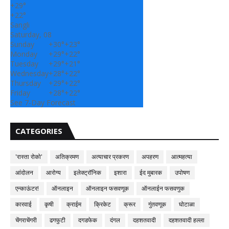
+
29°
+
22°
Sangli
Saturday, 08
Sunday
+
30°
+
23°
Monday
+
29°
+
22°
Tuesday
+
29°
+
21°
Wednesday
+
28°
+
22°
Thursday
+
29°
+
22°
Friday
+
28°
+
22°
See 7-Day Forecast
CATEGORIES
'रास्ता रोको'
अतिक्रमण
अत्याचार प्रकरण
अपहरण
आत्महत्या
आंदोलन
आरोग्य
इलेक्ट्रॉनिक
इशारा
ईद मुबारक
उपोषण
एन्काऊंटर!
ऑनलाइन
ऑनलाइन फसवणूक
ऑनलाईन फसवणुक
कारवाई
कृषी
क्राईम
क्रिकेट
क्रूर
गुंतवणूक
घोटाळा
चेंगराचेंगरी
ढगफुटी
दगडफेक
दंगल
दहशतवादी
दहशतवादी हल्ला