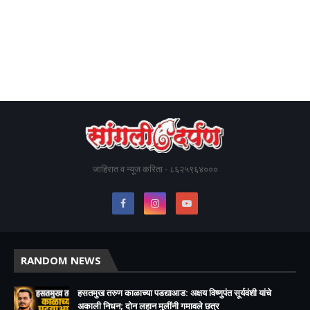
जाहिरात व न्यूज करिता - ८६२५९६४०००
RANDOM NEWS
हसतमुख तरुण काळाच्या पडद्याआड: अक्षय विष्णुपंत सूर्यवंशी यांचे
अकाली निधन; दोन लहान मुलींनी गमावले छत्र