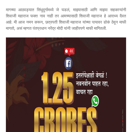
मागच्या आठवड्यात सिंधुदुर्गामध्ये जे घडलं, माझ्यासाठी आणि माझ्या सहकाऱ्यांनी
शिवाजी महाराज फक्त नाव नाही तर आमच्यासाठी शिवाजी महाराज हे आराध्य दैवत
आहे. मी आज नमन करून, छत्रपती शिवाजी महाराज यांच्या पायावर डोकं ठेवून माफी
मागतो, असं म्हणत पंतप्रधान नरेंद्र मोदी यांनी जाहीरपणे माफी मागितली.