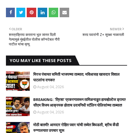
OLDER
NEWER
शस्त्रक्रिया करताना भूल जास्त दिली
शरद पवारांनी Z+ सुरक्षा नाकारली
गेल्यामुळं मुंबईतील पोलीस कॉन्स्टेबल गौरी
पाटील यांचा मृत्यू
YOU MAY LIKE THESE POSTS
मिरज पंचायत समिती भाजपच्या ताब्यात; मविआसह खासदार विशाल
पाटलांना दणका!
August 04, 2026
BREAKING: 'त्रिशा' प्रकरणावरून तामिळनाडूत हायव्होल्टेज ड्रामा!
सीएम विजय आक्रमक होताच उदयनिधी स्टॅलिन पोलिसांच्या ताब्यात!
August 04, 2026
मोठी बातमी! आमदार रोहित पवार यांची तब्येत बिघडली, ब्रीच कँडी
रुग्णालयात उपचार सुरू