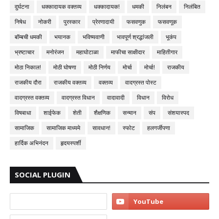
दुर्घटना
धक्कादायक वक्तव्य
धक्कादायक!
धमकी
निलंबन
निलंबित
निषेध
नोकरी
पुरस्कार
प्रेरणादायी
फसवणुक
फसवणूक
बॉम्बची धमकी
भयानक
भविष्यवाणी
भावपूर्ण श्रद्धांजली
भूकंप
भ्रष्टाचार
मनोरंजन
महाघोटाळा
माफीचा साक्षीदार
माहितीगार
मोठा निकाल!
मोठी घोषणा
मोठी निर्णय
मोर्चा
मोर्चा!
राजकीय
राजकीय दौरा
राजकीय वक्तव्य
वक्तव्य
वादग्रस्त पोस्ट
वादग्रस्त वक्तव्य
वादग्रस्त विधान
वादावादी
विधान
विरोध
विषबाधा
शाईफेक
शेती
शैक्षणिक
सन्मान
संप
संशयास्पद
सामाजिक
सामाजिक माध्यमे
सावधान!
स्फोट
हलगर्जीपणा
हार्दिक अभिनंदन
हृदयस्पर्शी
SOCIAL PLUGIN