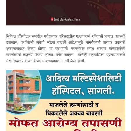
सिव्हिल हॉस्पीटल समोरील गणेशनगर परिसरातील गल्ल्यांमध्ये रहिवासी भागात खासगी
दवाखाने, पॅथॉलॉजी लॅबची संख्या वाढली आहे,यामुळे नागरीकांनी वारंवार तक्रारी
प्रशासनाकडे केल्या होत्या. या प्रभागाचे नगरसेवक मंगेश चव्हाण यांच्याकडेही
नागरीकांनी तक्रारी केल्या होत्या. मंगेश चव्हाण यांनीही महापालिका प्रशासनाकडे
लेखी तक्रार करुन बैठक लावण्याबाबत मागणी केली होती.