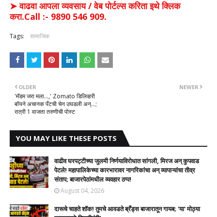
➤ वाढवा आपला व्यवसाय / वेब पोर्टल्स करिता इथे क्लिक
करा.Call :- 9890 546 909.
Tags:
सामाजिक
OLDER
NEWER
'मॅडम जरा मला...,' Zomato डिलिव्हरी
बॉयने अचानक पँटची चेन उघडली अन्...;
रात्री 1 वाजता तरुणीची पोस्ट
YOU MAY LIKE THESE POSTS
वाढीव घरपट्टीच्या जुलमी निर्णयाविरोधात सांगली, मिरज अन् कुपवाड
पेटले! महापालिकेच्या कारभारावर नागरिकांचा अन् व्यापाऱ्यांचा तीव्र
संताप; बाजारपेठांमधील व्यवहार ठप्प!​
August 04, 2026
दारूचे चाहते शॉक! तुमचे आवडते ब्रँड्स बाजारातून गायब; 'या' मोठ्या