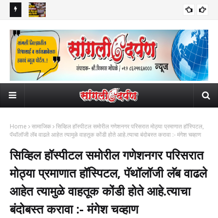
लांना दणका!
वाढीव घरपट्टीच्या जुलमी निर्णयाविरोधात सांगली, मिरज अन् कुपवाड पेटले!
सुप्
सामाजिक
महापालिकेच्या कारभारावर नागरिकांचा अन् व्यापाऱ्यांचा तीव्र संताप; बाजारपेठांमधील
6 वि
व्यवहार ठप्प!​
Home
सामाजिक
सिव्हिल हॉस्पीटल समोरील गणेशनगर परिसरात मोठ्या प्रमाणात हॉस्पिटल,
पॅथॉलॉजी लॅब वाढले आहेत त्यामुळे वाहतूक कोंडी होते आहे.त्याचा बंदोबस्त करावा :- मंगेश चव्हाण
सिव्हिल हॉस्पीटल समोरील गणेशनगर परिसरात
मोठ्या प्रमाणात हॉस्पिटल, पॅथॉलॉजी लॅब वाढले
आहेत त्यामुळे वाहतूक कोंडी होते आहे.त्याचा
बंदोबस्त करावा :- मंगेश चव्हाण