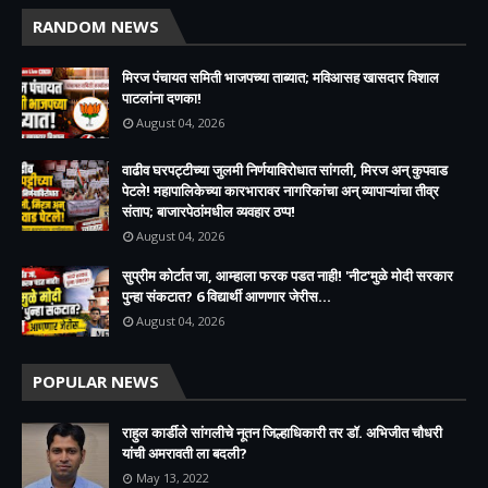
RANDOM NEWS
मिरज पंचायत समिती भाजपच्या ताब्यात; मविआसह खासदार विशाल
पाटलांना दणका!
August 04, 2026
वाढीव घरपट्टीच्या जुलमी निर्णयाविरोधात सांगली, मिरज अन् कुपवाड
पेटले! महापालिकेच्या कारभारावर नागरिकांचा अन् व्यापाऱ्यांचा तीव्र
संताप; बाजारपेठांमधील व्यवहार ठप्प!​
August 04, 2026
सुप्रीम कोर्टात जा, आम्हाला फरक पडत नाही! 'नीट'मुळे मोदी सरकार
पुन्हा संकटात? 6 विद्यार्थी आणणार जेरीस...
August 04, 2026
POPULAR NEWS
राहुल कार्डीले सांगलीचे नूतन जिल्हाधिकारी तर डॉ. अभिजीत चौधरी
यांची अमरावती ला बदली?
May 13, 2022