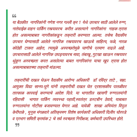
या बैठकीत नागरिकांनी गणेश नगर गल्ली क्र 1 येथे उपचार साठी आलेले रुग्ण,
नातेवाईक वाहन पार्किंग रस्त्यावरच करीत असल्याने नागरिकांना नाहक त्रास
होत असल्याबाबत नागरीकांकडून तक्रारी करण्यात आल्या. तसेच वैद्यकीय
उपचार घेण्यासाठी आलेले नागरिक रस्त्यावरच खाऊचे साहित्य, फळे, नारळ
कोठेही टाकत आहेत, त्यामुळे अस्वच्छतेमुळे घाणीचे प्रमाण वाढले आहे.
उपचारासाठी आलेले नागरिक उघड्यावरच मावा, तंबाखू ,गुटखा खाऊन रस्त्यावर
थुंकून अस्वच्छता करत असलेल्या बाबत नागरिकांना याचा खूप त्रास होत
असल्याबाबतच्या तक्रारी मांडल्या.
तक्रारींची दखल घेऊन वैद्यकीय आरोग्य अधिकारी डॉ रविंद्र ताटे , सहा.
आयुक्त विद्या सानप-घुगे यांनी तक्रारीची दखल घेत प्रशासकीय पातळीवर
तात्काळ कारवाई करण्याचे आदेश दिले. या भागातील खासगी रुग्णालयांनी
रहिवासी भागात पार्किग व्यवस्था पहावी,स्वतंत्र डस्टबीन ठेवावे, याबाबत
रुग्णालयांना नोटीसा बजावण्यात येणार आहे. यावेळी शाखा अभियंता विपुल
केरीपाळे , युनूस मंगळवारे अतिक्रमण विशेष कार्यकारी अधिकारी दिलीप घोरपडे
व प्रभाग समिती क्रमांक 2 चे सर्व स्वच्छता निरीक्षक, कर्मचारी उपस्थित होते.