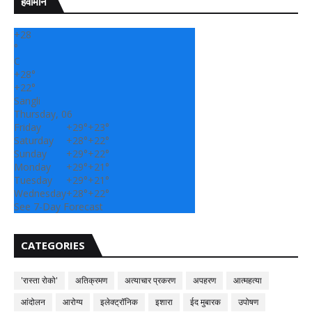
हवामान
+
28
°
C
+
28°
+
22°
Sangli
Thursday, 06
Friday
+
29°
+
23°
Saturday
+
28°
+
22°
Sunday
+
29°
+
22°
Monday
+
29°
+
21°
Tuesday
+
29°
+
21°
Wednesday
+
28°
+
22°
See 7-Day Forecast
CATEGORIES
'रास्ता रोको'
अतिक्रमण
अत्याचार प्रकरण
अपहरण
आत्महत्या
आंदोलन
आरोग्य
इलेक्ट्रॉनिक
इशारा
ईद मुबारक
उपोषण