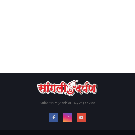
जाहिरात व न्यूज करिता - ८६२५९६४०००