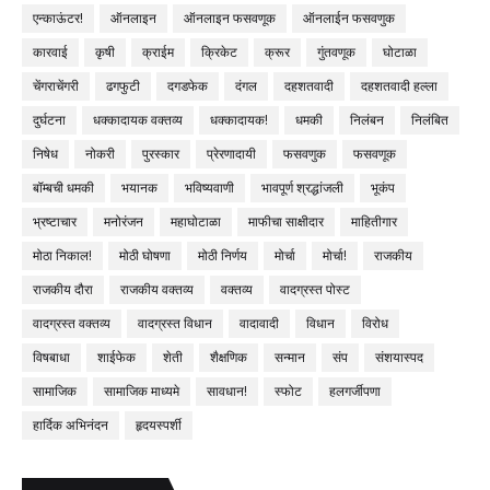
एन्काऊंटर!
ऑनलाइन
ऑनलाइन फसवणूक
ऑनलाईन फसवणुक
कारवाई
कृषी
क्राईम
क्रिकेट
क्रूर
गुंतवणूक
घोटाळा
चेंगराचेंगरी
ढगफुटी
दगडफेक
दंगल
दहशतवादी
दहशतवादी हल्ला
दुर्घटना
धक्कादायक वक्तव्य
धक्कादायक!
धमकी
निलंबन
निलंबित
निषेध
नोकरी
पुरस्कार
प्रेरणादायी
फसवणुक
फसवणूक
बॉम्बची धमकी
भयानक
भविष्यवाणी
भावपूर्ण श्रद्धांजली
भूकंप
भ्रष्टाचार
मनोरंजन
महाघोटाळा
माफीचा साक्षीदार
माहितीगार
मोठा निकाल!
मोठी घोषणा
मोठी निर्णय
मोर्चा
मोर्चा!
राजकीय
राजकीय दौरा
राजकीय वक्तव्य
वक्तव्य
वादग्रस्त पोस्ट
वादग्रस्त वक्तव्य
वादग्रस्त विधान
वादावादी
विधान
विरोध
विषबाधा
शाईफेक
शेती
शैक्षणिक
सन्मान
संप
संशयास्पद
सामाजिक
सामाजिक माध्यमे
सावधान!
स्फोट
हलगर्जीपणा
हार्दिक अभिनंदन
हृदयस्पर्शी