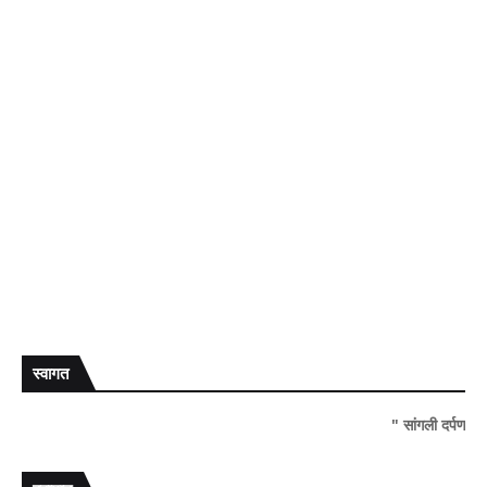
स्वागत
" सांगली दर्पण न्यूज वर आपल्या सर्