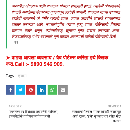
बारमधील अंगरक्षक आणि शेजवाळ यांच्यात हाणामारी झाली. त्यावेळी अंगरक्षकाने
शेजारी असलेल्या पंक्चरच्या दुकानातून हातोडी आणली. शेजवाळ याच्या डोक्यात
हातोडी मारल्याने तो गंभीर जखमी झाला. त्याला तातडीने खासगी रुग्णालयात
दाखल करण्यात आले. उपचारांपूर्वीच त्याचा मृत्यू झाला. पोलिसांनी तिघांना
ताब्यात घेतले असून, त्यांच्याविरुद्ध खुनाचा गुन्हा दाखल करण्यात आला.
शेजवाळविरुद्ध गंभीर स्वरुपाचे गुन्हे दाखल असल्याची माहिती पोलिसांनी दिली.
➤ वाढवा आपला व्यवसाय / वेब पोर्टल्स करिता इथे क्लिक
करा.Call :- 9890 546 909.
Tags:
क्राईम
OLDER
NEWER
महाराष्ट्र बंद विरोधात सदावर्तेची याचिका,
सावधान! पेट्रोल पंपावर होणारी फसवणूक
हायकोर्टाची याचिकाकर्त्यांनाच तंबी
अशी टाळा; 'इथे' चुकलात तर बसेल मोठा
फटका