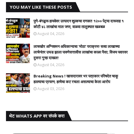
YOU MAY LIKE THESE POSTS
पुणे-बंगळुरू हायवेवर उत्पादन शुल्कचा दणका! १२०० पेट्या दारूसह १
कोटी ४८ लाखांचा माल जप्त, वाळवा तालुक्यात खळबळ
August 04, 2026
लाचखोर अग्निशमन अधिकाऱ्याचा 'मोठा' पराक्रम! सव्वा लाखाच्या
लाचेनंतर उघड झाला पावणेसत्तावीस लाखांचा काळा पैसा; विजय पवारवर
दुसरा गुन्हा दाखल!​
August 04, 2026
Breaking News ! खासदारावर भर पत्रकार परिषदेत चाकू
हल्ल्याचा प्रयत्न; हत्येचा कट रचला असल्याचा केला आरोप
August 03, 2026
थेट WHATS APP वर संपर्क करा