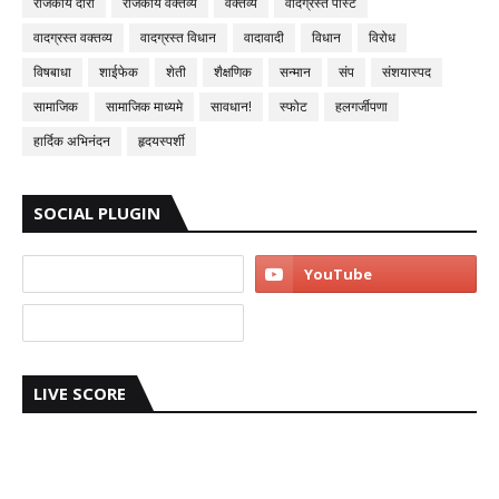
राजकीय दौरा
राजकीय वक्तव्य
वक्तव्य
वादग्रस्त पोस्ट
वादग्रस्त वक्तव्य
वादग्रस्त विधान
वादावादी
विधान
विरोध
विषबाधा
शाईफेक
शेती
शैक्षणिक
सन्मान
संप
संशयास्पद
सामाजिक
सामाजिक माध्यमे
सावधान!
स्फोट
हलगर्जीपणा
हार्दिक अभिनंदन
हृदयस्पर्शी
SOCIAL PLUGIN
LIVE SCORE