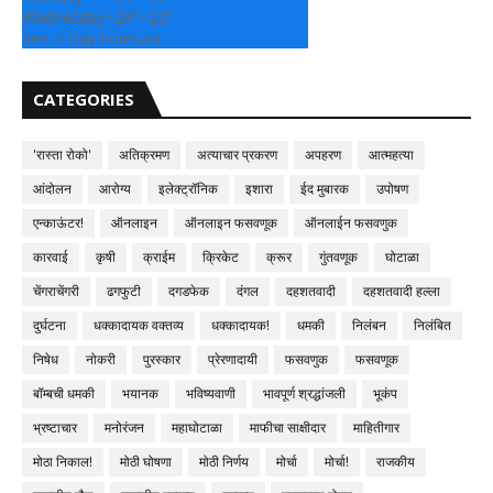
Wednesday
+
29°
+
22°
See 7-Day Forecast
CATEGORIES
'रास्ता रोको'
अतिक्रमण
अत्याचार प्रकरण
अपहरण
आत्महत्या
आंदोलन
आरोग्य
इलेक्ट्रॉनिक
इशारा
ईद मुबारक
उपोषण
एन्काऊंटर!
ऑनलाइन
ऑनलाइन फसवणूक
ऑनलाईन फसवणुक
कारवाई
कृषी
क्राईम
क्रिकेट
क्रूर
गुंतवणूक
घोटाळा
चेंगराचेंगरी
ढगफुटी
दगडफेक
दंगल
दहशतवादी
दहशतवादी हल्ला
दुर्घटना
धक्कादायक वक्तव्य
धक्कादायक!
धमकी
निलंबन
निलंबित
निषेध
नोकरी
पुरस्कार
प्रेरणादायी
फसवणुक
फसवणूक
बॉम्बची धमकी
भयानक
भविष्यवाणी
भावपूर्ण श्रद्धांजली
भूकंप
भ्रष्टाचार
मनोरंजन
महाघोटाळा
माफीचा साक्षीदार
माहितीगार
मोठा निकाल!
मोठी घोषणा
मोठी निर्णय
मोर्चा
मोर्चा!
राजकीय