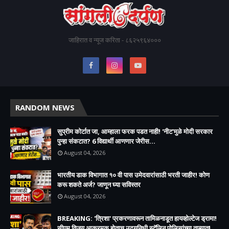
जाहिरात व न्यूज करिता - ८६२५९६४०००
RANDOM NEWS
सुप्रीम कोर्टात जा, आम्हाला फरक पडत नाही! 'नीट'मुळे मोदी सरकार
पुन्हा संकटात? 6 विद्यार्थी आणणार जेरीस...
August 04, 2026
भारतीय डाक विभागात १० वी पास उमेदवारांसाठी भरती जाहीर! कोण
करू शकते अर्ज? जाणून घ्या सविस्तर
August 04, 2026
BREAKING: 'त्रिशा' प्रकरणावरून तामिळनाडूत हायव्होल्टेज ड्रामा!
सीएम विजय आक्रमक होताच उदयनिधी स्टॅलिन पोलिसांच्या ताब्यात!