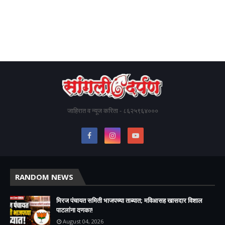
जाहिरात व न्यूज करिता - ८६२५९६४०००
RANDOM NEWS
मिरज पंचायत समिती भाजपच्या ताब्यात; मविआसह खासदार विशाल
पाटलांना दणका!
August 04, 2026