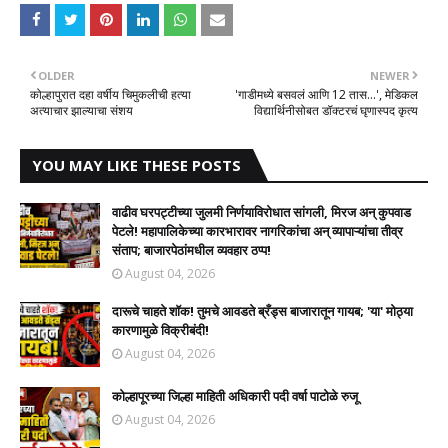
OLDER
NEWER
कोल्हापुरात दहा वर्षीय चिमुकलीची हत्या
'गाडीमध्ये बसवलं आणि 12 तास...', मेडिकल
अत्याचार झाल्याचा संशय
विद्यार्थिनीसोबत डॉक्टरचं घृणास्पद कृत्य
YOU MAY LIKE THESE POSTS
वाढीव घरपट्टीच्या जुलमी निर्णयाविरोधात सांगली, मिरज अन् कुपवाड
पेटले! महापालिकेच्या कारभारावर नागरिकांचा अन् व्यापाऱ्यांचा तीव्र
संताप; बाजारपेठांमधील व्यवहार ठप्प!​
August 04, 2026
दारूचे चाहते शॉक! तुमचे आवडते ब्रँड्स बाजारातून गायब; 'या' मोठ्या
कारणामुळे विक्रीबंदी!
August 04, 2026
कोल्हापूरच्या जिल्हा माहिती अधिकारी पदी वर्षा पाटोळे रुजू
August 04, 2026