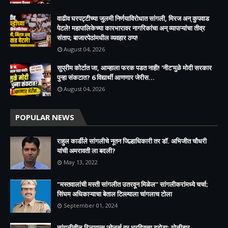
वाढीव घरपट्टीच्या जुलमी निर्णयाविरोधात सांगली, मिरज अन् कुपवाड
पेटले! महापालिकेच्या कारभारावर नागरिकांचा अन् व्यापाऱ्यांचा तीव्र
संताप; बाजारपेठांमधील व्यवहार ठप्प!​
August 04, 2026
सुप्रीम कोर्टात जा, आम्हाला फरक पडत नाही! 'नीट'मुळे मोदी सरकार
पुन्हा संकटात? 6 विद्यार्थी आणणार जेरीस...
August 04, 2026
POPULAR NEWS
राहुल कार्डीले सांगलीचे नूतन जिल्हाधिकारी तर डॉ. अभिजीत चौधरी
यांची अमरावती ला बदली?
May 13, 2022
"मस्तवालांची मस्ती सांगलीत उतरवून मिळेल" सांगलीकरांमध्ये चर्चा;
सिंघम अधिकाऱ्याचा बेताल टिल्ल्याला चांगलाच टोला
September 01, 2024
सांगलीतील रिलायन्स ज्वेलर्स वर भरदिवसा दरोडा; गोळीबार