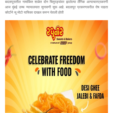
बदलापूरातील नामांकित शाळेत दोन चिमुरड्यांवर झालेल्या लैंगिक अत्याचारप्रकरणी
आज मुंबई उच्च न्यायालयात सुनावणी सुरू आहे. बदलापूर प्रकरणावरील रोष पाहता
कोर्टाने सू मोटो याचिका दाखल करुन घेतली होती