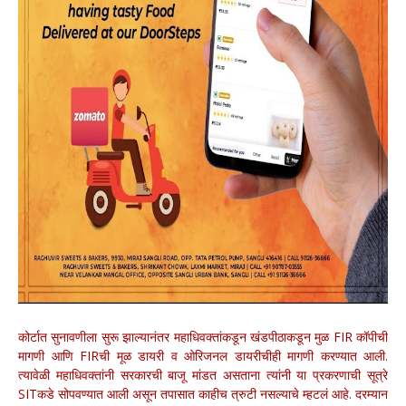
कोर्टात सुनावणीला सुरू झाल्यानंतर महाधिवक्तांकडून खंडपीठाकडून मुळ FIR कॉपीची
मागणी आणि FIRची मूळ डायरी व ओरिजनल डायरीचीही मागणी करण्यात आली.
त्यावेळी महाधिवक्तांनी सरकारची बाजू मांडत असताना त्यांनी या प्रकरणाची सूत्रे
SITकडे सोपवण्यात आली असून तपासात काहीच त्रुटी नसल्याचे म्हटलं आहे. दरम्यान