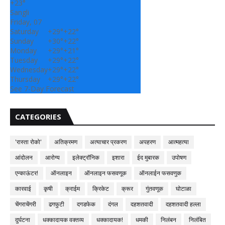
+
23°
Sangli
Friday, 07
Saturday
+
29°
+
22°
Sunday
+
30°
+
22°
Monday
+
29°
+
21°
Tuesday
+
29°
+
22°
Wednesday
+
29°
+
22°
Thursday
+
29°
+
22°
See 7-Day Forecast
CATEGORIES
'रास्ता रोको'
अतिक्रमण
अत्याचार प्रकरण
अपहरण
आत्महत्या
आंदोलन
आरोग्य
इलेक्ट्रॉनिक
इशारा
ईद मुबारक
उपोषण
एन्काऊंटर!
ऑनलाइन
ऑनलाइन फसवणूक
ऑनलाईन फसवणुक
कारवाई
कृषी
क्राईम
क्रिकेट
क्रूर
गुंतवणूक
घोटाळा
चेंगराचेंगरी
ढगफुटी
दगडफेक
दंगल
दहशतवादी
दहशतवादी हल्ला
दुर्घटना
धक्कादायक वक्तव्य
धक्कादायक!
धमकी
निलंबन
निलंबित