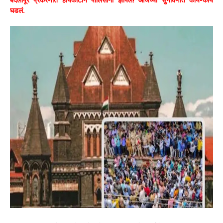
घडलं.