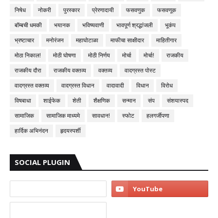
निषेध
नोकरी
पुरस्कार
प्रेरणादायी
फसवणुक
फसवणूक
बॉम्बची धमकी
भयानक
भविष्यवाणी
भावपूर्ण श्रद्धांजली
भूकंप
भ्रष्टाचार
मनोरंजन
महाघोटाळा
माफीचा साक्षीदार
माहितीगार
मोठा निकाल!
मोठी घोषणा
मोठी निर्णय
मोर्चा
मोर्चा!
राजकीय
राजकीय दौरा
राजकीय वक्तव्य
वक्तव्य
वादग्रस्त पोस्ट
वादग्रस्त वक्तव्य
वादग्रस्त विधान
वादावादी
विधान
विरोध
विषबाधा
शाईफेक
शेती
शैक्षणिक
सन्मान
संप
संशयास्पद
सामाजिक
सामाजिक माध्यमे
सावधान!
स्फोट
हलगर्जीपणा
हार्दिक अभिनंदन
हृदयस्पर्शी
SOCIAL PLUGIN