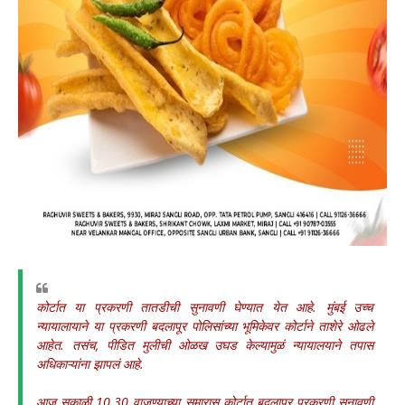
कोर्टात या प्रकरणी तातडीची सुनावणी घेण्यात येत आहे. मुंबई उच्च
न्यायालायाने या प्रकरणी बदलापूर पोलिसांच्या भूमिकेवर कोर्टाने ताशेरे ओढले
आहेत. तसंच, पीडित मुलीची ओळख उघड केल्यामुळं न्यायालयाने तपास
अधिकाऱ्यांना झापलं आहे.
आज सकाळी 10.30 वाजण्याच्या सुमारास कोर्टात बदलापूर प्रकरणी सुनावणी