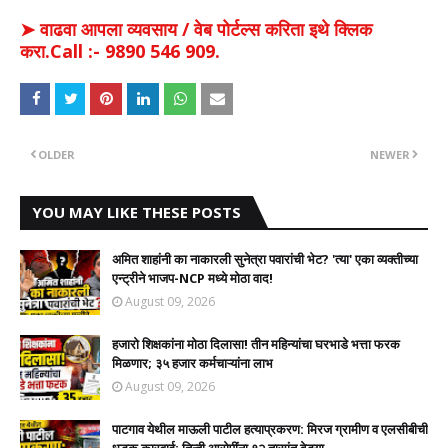
➤ वाढवा आपला व्यवसाय / वेब पोर्टल्स करिता इथे क्लिक
करा.Call :- 9890 546 909.
OLDER
NEWER
YOU MAY LIKE THESE POSTS
अमित शाहांनी का नाकारली सुनेत्रा पवारांची भेट? 'त्या' एका व्यक्तीच्या
एन्ट्रीने भाजप-NCP मध्ये मोठा वाद!
August 09, 2026
हजारो शिक्षकांना मोठा दिलासा! तीन महिन्यांचा घरभाडे भत्ता फरक
मिळणार; ३५ हजार कर्मचाऱ्यांना लाभ
August 09, 2026
पाटगाव येथील माऊली पाटील हत्याप्रकरण: मिरज ग्रामीण व एलसीबीची