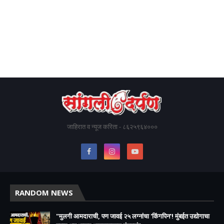
जाहिरात व न्यूज करिता - ८६२५९६४०००
RANDOM NEWS
"मुलगी आमदाराची, पण जावई २५ लग्नांचा 'किंगपिन'! मुंबईत उद्योगाचा