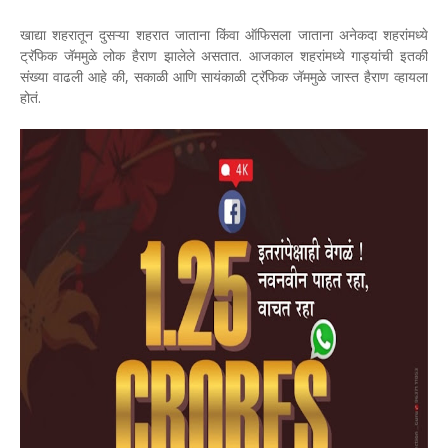
खाद्या शहरातून दुसऱ्या शहरात जाताना किंवा ऑफिसला जाताना अनेकदा शहरांमध्ये
ट्रॅफिक जॅममुळे लोक हैराण झालेले असतात. आजकाल शहरांमध्ये गाड्यांची इतकी
संख्या वाढली आहे की, सकाळी आणि सायंकाळी ट्रॅफिक जॅममुळे जास्त हैराण व्हायला
होतं.