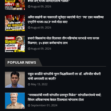
बनाव अन् भाजप आमदारालाच गंडवलं"
August 09, 2026
अमित शाहांनी का नाकारली सुनेत्रा पवारांची भेट? 'त्या' एका व्यक्तीच्या
एन्ट्रीने भाजप-NCP मध्ये मोठा वाद!
August 09, 2026
हजारो शिक्षकांना मोठा दिलासा! तीन महिन्यांचा घरभाडे भत्ता फरक
मिळणार; ३५ हजार कर्मचाऱ्यांना लाभ
August 09, 2026
POPULAR NEWS
राहुल कार्डीले सांगलीचे नूतन जिल्हाधिकारी तर डॉ. अभिजीत चौधरी
यांची अमरावती ला बदली?
May 13, 2022
"मस्तवालांची मस्ती सांगलीत उतरवून मिळेल" सांगलीकरांमध्ये चर्चा;
सिंघम अधिकाऱ्याचा बेताल टिल्ल्याला चांगलाच टोला
September 01, 2024