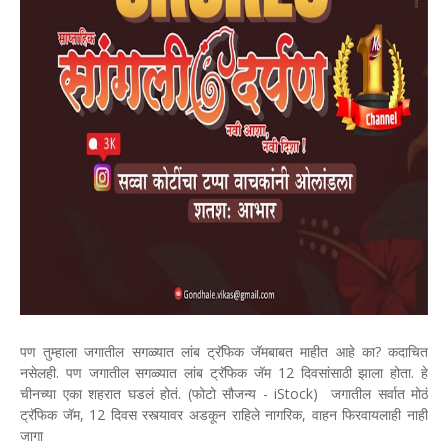
पण तुम्हाला जगातील सगळ्यात लांब ट्रॅफिक जॅमबाबत माहीत आहे का? कदाचित
नसेलही. पण जगातील सगळ्यात लांब ट्रॅफिक जॅम 12 दिवसांसाठी झाला होता. हे
चीनच्या एका शहरात घडलं होतं. (फोटो सौजन्य - iStock) जगातील सर्वात मोठं
ट्रॅफिक जॅम, 12 दिवस रस्त्यावर अडकून राहिले नागरिक, वाहन फिरवायलाही नाही
जागा