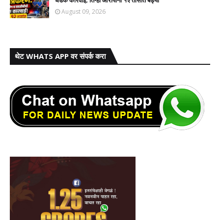
धडक कारवाई; तिन्ही आरोपींना १२ तासांत बेड्या
August 09, 2026
थेट WHATS APP वर संपर्क करा