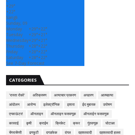
C
+
29°
+
22°
Sangli
Sunday, 09
Monday
+
29°
+
22°
Tuesday
+
29°
+
21°
Wednesday
+
29°
+
21°
Thursday
+
28°
+
22°
Friday
+
28°
+
22°
Saturday
+
28°
+
22°
See 7-Day Forecast
CATEGORIES
'रास्ता रोको'
अतिक्रमण
अत्याचार प्रकरण
अपहरण
आत्महत्या
आंदोलन
आरोग्य
इलेक्ट्रॉनिक
इशारा
ईद मुबारक
उपोषण
एन्काऊंटर!
ऑनलाइन
ऑनलाइन फसवणूक
ऑनलाईन फसवणुक
कारवाई
कृषी
क्राईम
क्रिकेट
क्रूर
गुंतवणूक
घोटाळा
चेंगराचेंगरी
ढगफुटी
दगडफेक
दंगल
दहशतवादी
दहशतवादी हल्ला