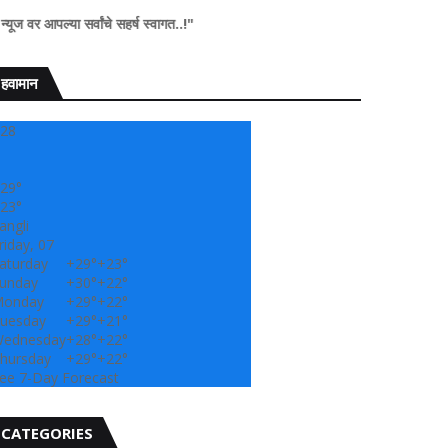
सर्वांचे सहर्ष स्वागत..!"
हवामान
28
29°
23°
angli
riday, 07
aturday
+
29°
+
23°
unday
+
30°
+
22°
onday
+
29°
+
22°
uesday
+
29°
+
21°
ednesday
+
28°
+
22°
hursday
+
29°
+
22°
ee 7-Day Forecast
CATEGORIES