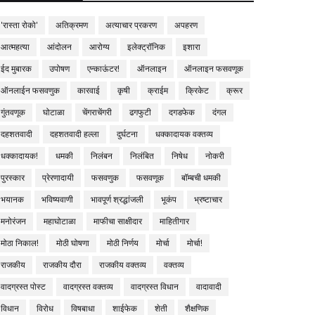
'रास्ता रोको'
अतिक्रमण
अत्याचार प्रकरण
अपहरण
आत्महत्या
आंदोलन
आरोग्य
इलेक्ट्रॉनिक
इशारा
ईद मुबारक
उपोषण
एन्काऊंटर!
ऑनलाइन
ऑनलाइन फसवणूक
ऑनलाईन फसवणुक
कारवाई
कृषी
क्राईम
क्रिकेट
क्रूर
गुंतवणूक
घोटाळा
चेंगराचेंगरी
ढगफुटी
दगडफेक
दंगल
दहशतवादी
दहशतवादी हल्ला
दुर्घटना
धक्कादायक वक्तव्य
धक्कादायक!
धमकी
निलंबन
निलंबित
निषेध
नोकरी
पुरस्कार
प्रेरणादायी
फसवणुक
फसवणूक
बॉम्बची धमकी
भयानक
भविष्यवाणी
भावपूर्ण श्रद्धांजली
भूकंप
भ्रष्टाचार
मनोरंजन
महाघोटाळा
माफीचा साक्षीदार
माहितीगार
मोठा निकाल!
मोठी घोषणा
मोठी निर्णय
मोर्चा
मोर्चा!
राजकीय
राजकीय दौरा
राजकीय वक्तव्य
वक्तव्य
वादग्रस्त पोस्ट
वादग्रस्त वक्तव्य
वादग्रस्त विधान
वादावादी
विधान
विरोध
विषबाधा
शाईफेक
शेती
शैक्षणिक