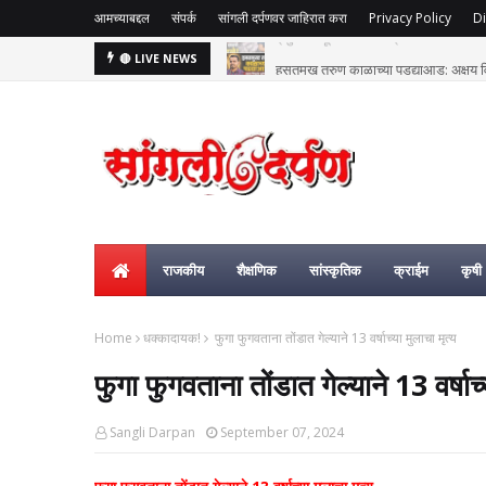
आमच्याबद्दल
संपर्क
सांगली दर्पणवर जाहिरात करा
Privacy Policy
Di
हसतमुख तरुण काळाच्या पडद्याआड: अक्षय विष्
🔴 LIVE NEWS
राजकीय
शैक्षणिक
सांस्कृतिक
क्राईम
कृषी
Home
धक्कादायक!
फुगा फुगवताना तोंडात गेल्याने 13 वर्षाच्या मुलाचा मृत्य
फुगा फुगवताना तोंडात गेल्याने 13 वर्षाच्
Sangli Darpan
September 07, 2024