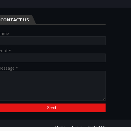
CONTACT US
Name
mail
*
essage
*
Home
About
Contact Us