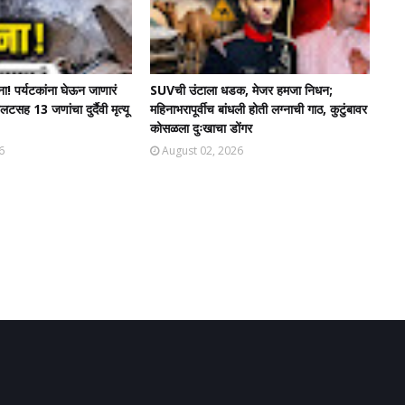
टना! पर्यटकांना घेऊन जाणारं
SUVची उंटाला धडक, मेजर हमजा निधन;
सह 13 जणांचा दुर्दैवी मृत्यू
महिनाभरापूर्वीच बांधली होती लग्नाची गाठ, कुटुंबावर
कोसळला दुःखाचा डोंगर
6
August 02, 2026