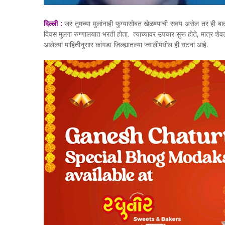
दिल्ली :
जर तुमच्या मुलांनाही फुग्यासोबत खेळण्याची सवय असेल तर ही बातमी
दिवस मुलगा रुग्णालयात भरती होता. त्याच्यावर उपचार सुरू होते, मात्र शेवट
आलेल्या माहितीनुसार कांगडा जिल्ह्यातल्या ज्वालीमधील ही घटना आहे.