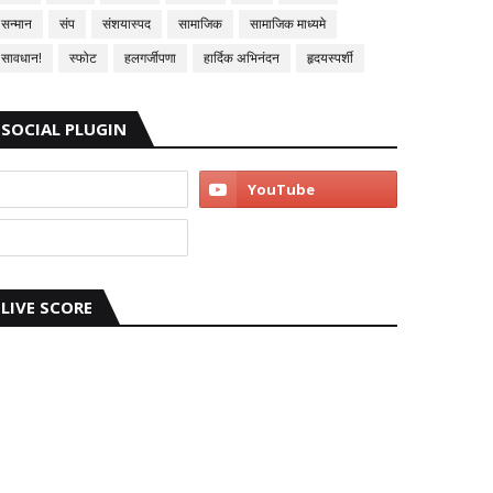
सन्मान
संप
संशयास्पद
सामाजिक
सामाजिक माध्यमे
सावधान!
स्फोट
हलगर्जीपणा
हार्दिक अभिनंदन
हृदयस्पर्शी
SOCIAL PLUGIN
LIVE SCORE