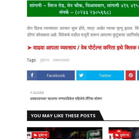
दोन दिवस त्याच्यावर उपचार सुरू होते, मात्र अखेर त्याचा मृत्यू झाला. विवेक
डोंगर कोसळला आहे. विवेकचे वडील मजुरी करून आपल्या कुटुंबाचा उदनिर्वा
➤ वाढवा आपला व्यवसाय / वेब पोर्टल्स करिता इथे क्ल
Tags:
दुर्घटना
धक्कादायक!
Facebook
Twitter
OLDER
धक्कादायक! चालत्या रुग्णवाहिकेत महिलेचे लैंगिक शोषण
YOU MAY LIKE THESE POSTS
दुर्घटना
दुर्घटना