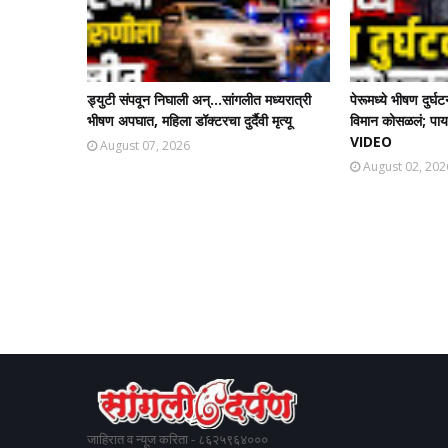
ड्युटी संपवून निघाली अन्...सांगलीत मध्यरात्री
पेरूमध्ये भीषण दुर्घ
भीषण अपघात, महिला डॉक्टरचा दुर्दैवी मृत्यू
विमान कोसळलं; पायलट
VIDEO
August 07, 2026
August 02, 202
जाहिरात व न्यूज करिता - ८६२५९६४०००