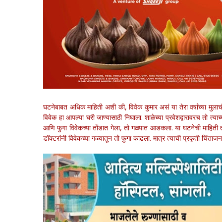
घटनेबाबत अधिक माहिती अशी की, विवेक कुमार असं या तेरा वर्षांच्या मुलाच
विवेक हा आपल्या घरी जाण्यासाठी निघाला. शाळेच्या प्रवेशद्वारावरच तो त्
आणि फुगा विवेकच्या तोंडात गेला, तो गळ्यात आडकला. या घटनेची माहिती त्य
डॉक्टरांनी विवेकच्या गळ्यातून तो फुगा काढला. मात्र त्याची प्रकृती चिंताज