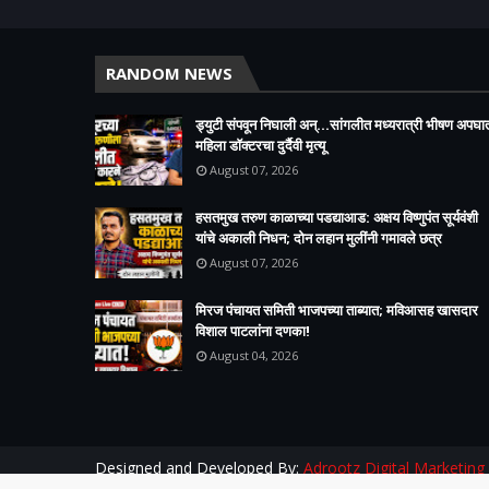
RANDOM NEWS
ड्युटी संपवून निघाली अन्...सांगलीत मध्यरात्री भीषण अपघा
महिला डॉक्टरचा दुर्दैवी मृत्यू
August 07, 2026
हसतमुख तरुण काळाच्या पडद्याआड: अक्षय विष्णुपंत सूर्यवंशी
यांचे अकाली निधन; दोन लहान मुलींनी गमावले छत्र
August 07, 2026
मिरज पंचायत समिती भाजपच्या ताब्यात; मविआसह खासदार
विशाल पाटलांना दणका!
August 04, 2026
Designed and Developed By:
Adrootz Digital Marketing