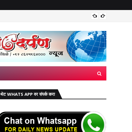
मिरज पंच
थेट WHATS APP वर संपर्क करा