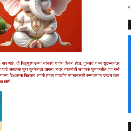
" सांगली दर्पण न्यूज वर आपल्या 
+
°
C
+
+
ं नाव आहे, तो सिद्धपूरघाडच्या सरकारी शाळेत शिकत होता. गुरुवारी शाळा सुटल्यानंतर
S
याच्याकडे असलेला फुगा फुगवायला लागला. मात्र त्याचवेळी अचानक फुग्यामधील हवा गेली
F
ाच्या शिक्षकांना मिळताच त्यांनी त्याला तातडीनं उपचारासाठी रुग्णालयात दाखल केलं.
S
नक होती.
S
M
T
W
T
S