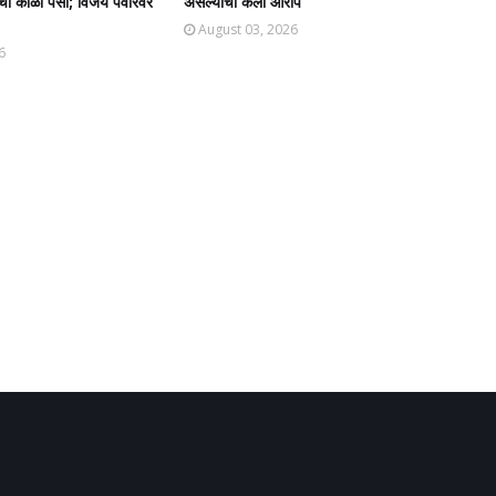
ंचा काळा पैसा; विजय पवारवर
असल्याचा केला आरोप
August 03, 2026
6