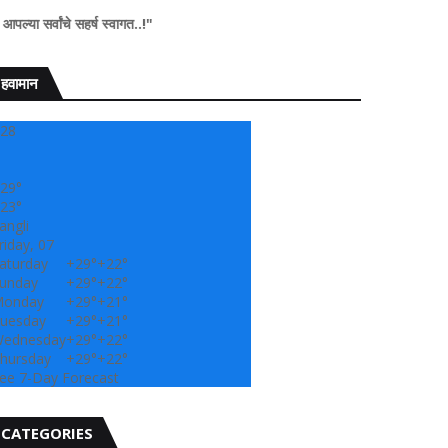
सहर्ष स्वागत..!"
हवामान
28
29°
23°
angli
riday, 07
aturday
+
29°
+
22°
unday
+
29°
+
22°
onday
+
29°
+
21°
uesday
+
29°
+
21°
ednesday
+
29°
+
22°
hursday
+
29°
+
22°
ee 7-Day Forecast
CATEGORIES