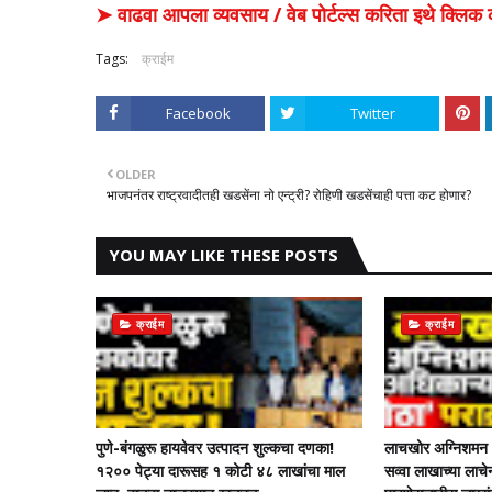
➤ वाढवा आपला व्यवसाय / वेब पोर्टल्स करिता इथे क्ल
Tags:
क्राईम
Facebook
Twitter
OLDER
भाजपनंतर राष्ट्रवादीतही खडसेंना नो एन्ट्री? रोहिणी खडसेंचाही पत्ता कट होणार?
YOU MAY LIKE THESE POSTS
क्राईम
क्राईम
पुणे-बंगळुरू हायवेवर उत्पादन शुल्कचा दणका!
लाचखोर अग्निशमन अ
१२०० पेट्या दारूसह १ कोटी ४८ लाखांचा माल
सव्वा लाखाच्या ला