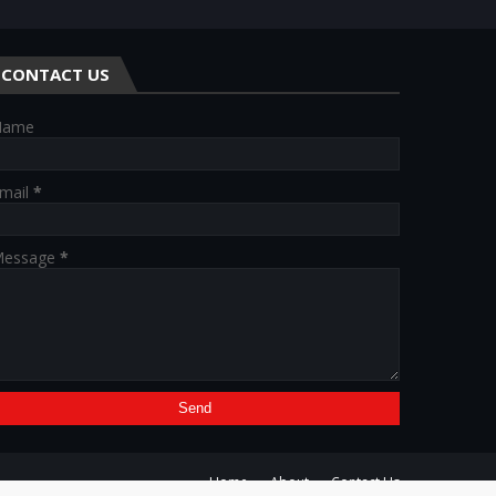
CONTACT US
Name
mail
*
essage
*
Home
About
Contact Us