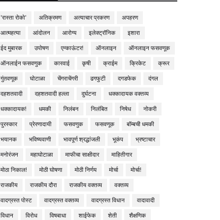
'रास्ता रोको'
अतिक्रमण
अत्याचार प्रकरण
अपहरण
आत्महत्या
आंदोलन
आरोग्य
इलेक्ट्रॉनिक
इशारा
ईद मुबारक
उपोषण
एन्काऊंटर!
ऑनलाइन
ऑनलाइन फसवणूक
ऑनलाईन फसवणुक
कारवाई
कृषी
क्राईम
क्रिकेट
क्रूर
गुंतवणूक
घोटाळा
चेंगराचेंगरी
ढगफुटी
दगडफेक
दंगल
दहशतवादी
दहशतवादी हल्ला
दुर्घटना
धक्कादायक वक्तव्य
धक्कादायक!
धमकी
निलंबन
निलंबित
निषेध
नोकरी
पुरस्कार
प्रेरणादायी
फसवणुक
फसवणूक
बॉम्बची धमकी
भयानक
भविष्यवाणी
भावपूर्ण श्रद्धांजली
भूकंप
भ्रष्टाचार
मनोरंजन
महाघोटाळा
माफीचा साक्षीदार
माहितीगार
मोठा निकाल!
मोठी घोषणा
मोठी निर्णय
मोर्चा
मोर्चा!
राजकीय
राजकीय दौरा
राजकीय वक्तव्य
वक्तव्य
वादग्रस्त पोस्ट
वादग्रस्त वक्तव्य
वादग्रस्त विधान
वादावादी
विधान
विरोध
विषबाधा
शाईफेक
शेती
शैक्षणिक