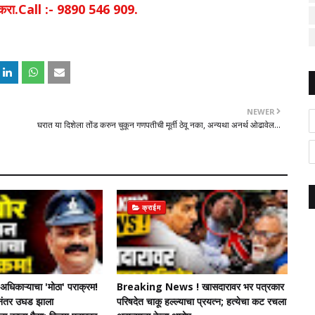
िक करा.Call :- 9890 546 909.
NEWER
घरात या दिशेला तोंड करुन चुकून गणपतीची मूर्ती ठेवू नका, अन्यथा अनर्थ ओढावेल...
क्राईम
धिकाऱ्याचा 'मोठा' पराक्रम!
Breaking News ! खासदारावर भर पत्रकार
चेनंतर उघड झाला
परिषदेत चाकू हल्ल्याचा प्रयत्न; हत्येचा कट रचला