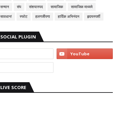
सन्मान
संप
संशयास्पद
सामाजिक
सामाजिक माध्यमे
सावधान!
स्फोट
हलगर्जीपणा
हार्दिक अभिनंदन
हृदयस्पर्शी
SOCIAL PLUGIN
LIVE SCORE