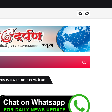
मिरज पंच
थेट WHATS APP वर संपर्क करा