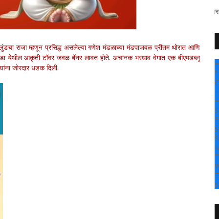
" सांगली दर्पण न्यूज वर आपल्या सर्वांचे 
 मुलुंडचा राजा म्हणून प्रसिद्ध असलेल्या गणेश मंडळाच्या मंडपाजवळ प्रीतम थोरात आणि
व्हाणपाडा येथील आकृती टॉवर जवळ बॅनर लावत होते. अचानक भरधाव वेगात एक बीएमडब्लू
+
दोघांना जोरदार धडक दिली.
°
C
+
+
S
F
S
S
M
T
W
T
S