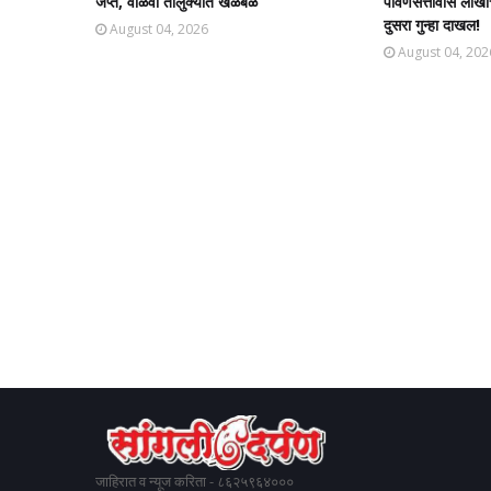
जप्त, वाळवा तालुक्यात खळबळ
पावणेसत्तावीस लाखा
दुसरा गुन्हा दाखल!​
August 04, 2026
August 04, 202
जाहिरात व न्यूज करिता - ८६२५९६४०००