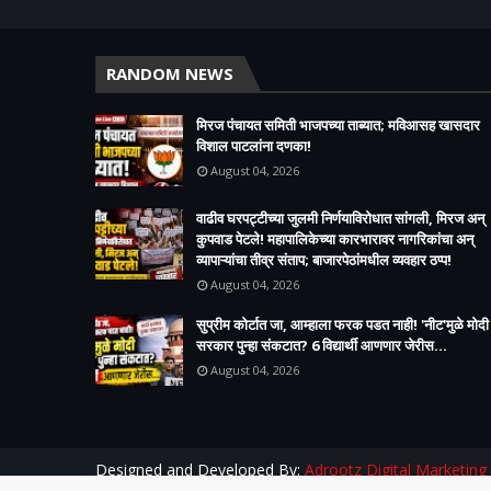
RANDOM NEWS
मिरज पंचायत समिती भाजपच्या ताब्यात; मविआसह खासदार
विशाल पाटलांना दणका!
August 04, 2026
वाढीव घरपट्टीच्या जुलमी निर्णयाविरोधात सांगली, मिरज अन्
कुपवाड पेटले! महापालिकेच्या कारभारावर नागरिकांचा अन्
व्यापाऱ्यांचा तीव्र संताप; बाजारपेठांमधील व्यवहार ठप्प!​
August 04, 2026
सुप्रीम कोर्टात जा, आम्हाला फरक पडत नाही! 'नीट'मुळे मोदी
सरकार पुन्हा संकटात? 6 विद्यार्थी आणणार जेरीस...
August 04, 2026
Designed and Developed By:
Adrootz Digital Marketing