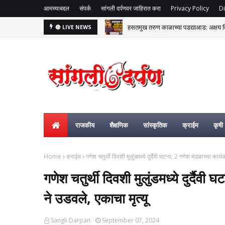
आमच्याबद्दल
संपर्क
सांगली दर्पणवर जाहिरात करा
Privacy Policy
Di
हसतमुख तरुण काळाच्या पडद्याआड: अक्षय विष्
🔴 LIVE NEWS
राजकीय
शैक्षणिक
सांस्कृतिक
क्राईम
कृषी
Home
क्राईम
गणेश चतुर्थी दिवशी मुलुंडमध्ये दुर्दैवी घटना; 2 गणेश मंडळाच्या कार्
गणेश चतुर्थी दिवशी मुलुंडमध्ये दुर्दैवी
ने उडवले, एकाचा मृत्यू
Sangli Darpan
September 07, 2024