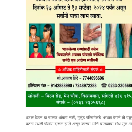
धडक देऊन हा चालक थांबला नाही, मुलुंड पश्चिमेकडे भरधाव वेगाने तो पळून
घटना स्थळी पोलीस दाखल झाले असून कारचा आणि चालकाचा शोध सुरू आह