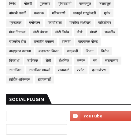
निषेध
नोकरी
पुरस्कार
प्रेरणादायी
फसवणुक
फसवणूक
बॉम्बची धमकी
भयानक
भविष्यवाणी
भावपूर्ण श्रद्धांजली
भूकंप
भ्रष्टाचार
मनोरंजन
महाघोटाळा
माफीचा साक्षीदार
माहितीगार
मोठा निकाल!
मोठी घोषणा
मोठी निर्णय
मोर्चा
मोर्चा!
राजकीय
राजकीय दौरा
राजकीय वक्तव्य
वक्तव्य
वादग्रस्त पोस्ट
वादग्रस्त वक्तव्य
वादग्रस्त विधान
वादावादी
विधान
विरोध
विषबाधा
शाईफेक
शेती
शैक्षणिक
सन्मान
संप
संशयास्पद
सामाजिक
सामाजिक माध्यमे
सावधान!
स्फोट
हलगर्जीपणा
हार्दिक अभिनंदन
हृदयस्पर्शी
SOCIAL PLUGIN