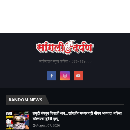
जाहिरात व न्यूज करिता - ८६२५९६४०००
RANDOM NEWS
ड्युटी संपवून निघाली अन्...सांगलीत मध्यरात्री भीषण अपघात, महिला
डॉक्टरचा दुर्दैवी मृत्यू
August 07, 2026