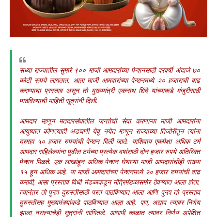
सध्या राज्यातील सुमारे ९०० माजी आमदारांच्या पेन्शनसाठी दरवर्षी अंदाजे ७०
कोटी रूपये लागतात. आता माजी आमदारांच्या पेन्शनमध्ये २० हजाराची वाढ
करण्याचा प्रस्ताव असून तो मुख्यमंत्री एकनाथ शिंदे यांच्याकडे मंजुरीसाठी
पाठविल्याची माहिती सूत्रांनी दिली.
आमदार म्हणून मतदारसंघातील जनतेची सेवा करणाऱ्या माजी आमदारांना
आयुष्यात कोणत्याही अडचणी येवू नयेत म्हणून राज्याच्या तिजोरीतून त्यांना
दरमहा ५० हजार रुपयांची पेन्शन दिली जाते. याशिवाय एकपेक्षा अधिक टर्म
आमदार राहिलेल्यांना पुढील टर्मच्या प्रत्येक वर्षासाठी दोन हजार रुपये अतिरिक्त
पेन्शन मिळते. एक लाखांहून अधिक पेन्शन घेणाऱ्या माजी आमदारांचीही संख्या
१५ हून अधिक आहे. या माजी आमदारांच्या पेन्शनमध्ये २० हजार रुपयांची वाढ
करावी, असा प्रस्ताव विधी मंडळाकडून मंत्रिमंडळासमोर ठेवण्यात आला होता.
त्यानंतर तो पुन्हा दुरुस्तीसाठी परत पाठविण्यात आला आणि पुन्हा तो प्रस्ताव
दुरुस्तीसह मुख्यमंत्र्यांकडे पाठविण्यात आला आहे. पण, अद्याप त्यावर निर्णय
झाला नसल्याचेही सूत्रांनी सांगितले. आगामी काळात त्यावर निर्णय अपेक्षित