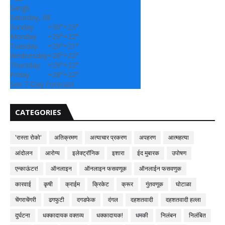
Sangli
Saturday, 08
Sunday
+
30°
+
23°
Monday
+
29°
+
22°
Tuesday
+
29°
+
21°
Wednesday
+
28°
+
22°
Thursday
+
29°
+
22°
Friday
+
28°
+
22°
See 7-Day Forecast
CATEGORIES
'रास्ता रोको'
अतिक्रमण
अत्याचार प्रकरण
अपहरण
आत्महत्या
आंदोलन
आरोग्य
इलेक्ट्रॉनिक
इशारा
ईद मुबारक
उपोषण
एन्काऊंटर!
ऑनलाइन
ऑनलाइन फसवणूक
ऑनलाईन फसवणुक
कारवाई
कृषी
क्राईम
क्रिकेट
क्रूर
गुंतवणूक
घोटाळा
चेंगराचेंगरी
ढगफुटी
दगडफेक
दंगल
दहशतवादी
दहशतवादी हल्ला
दुर्घटना
धक्कादायक वक्तव्य
धक्कादायक!
धमकी
निलंबन
निलंबित