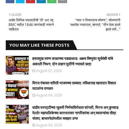
OLDER
NEWER
अखेर लिपिक पदासाठीची 'ती' अट रद्द;
"मला न विचारताच घोषणा"; सोमय्यांनी
BMC मधील 1846 जागांसाठी नव्याने
पक्षादेश नाकारला, म्हणाले, "तीन वेळा हल्ले
जाहिरात
झाले तरी..."
YOU MAY LIKE THESE POSTS
हसतमुख तरुण काळाच्या पडद्याआड: अक्षय विष्णुपंत सूर्यवंशी यांचे
अकाली निधन; दोन लहान मुलींनी गमावले छत्र
August 07, 2026
मिरज पंचायत समिती भाजपच्या ताब्यात; मविआसह खासदार विशाल
पाटलांना दणका!
August 04, 2026
वाढीव घरपट्टीच्या जुलमी निर्णयाविरोधात सांगली, मिरज अन् कुपवाड
पेटले! महापालिकेच्या कारभारावर नागरिकांचा अन् व्यापाऱ्यांचा तीव्र
संताप; बाजारपेठांमधील व्यवहार ठप्प!​
August 04, 2026