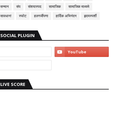
सन्मान
संप
संशयास्पद
सामाजिक
सामाजिक माध्यमे
सावधान!
स्फोट
हलगर्जीपणा
हार्दिक अभिनंदन
हृदयस्पर्शी
SOCIAL PLUGIN
LIVE SCORE