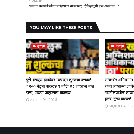
OLDER
'कायदा फडणवीसांच्या कोठ्यावर नाचतोय'; 'दोघे मृत्यूशी झुंज असताना...'
YOU MAY LIKE THESE POSTS
क्राईम
क्राईम
पुणे-बंगळुरू हायवेवर उत्पादन शुल्कचा दणका!
लाचखोर अग्निशमन अ
१२०० पेट्या दारूसह १ कोटी ४८ लाखांचा माल
सव्वा लाखाच्या ला
जप्त, वाळवा तालुक्यात खळबळ
पावणेसत्तावीस लाखा
दुसरा गुन्हा दाखल!​
August 04, 2026
August 04, 202