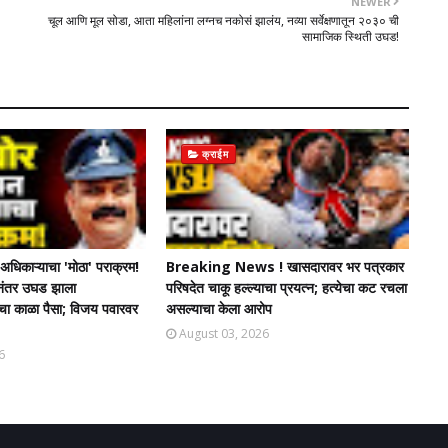
NEWER
चूल आणि मूल सोडा, आता महिलांना लग्नच नकोसं झालंय, नव्या सर्वेक्षणातून २०३० ची
सामाजिक स्थिती उघड!
क्राईम
धिकाऱ्याचा 'मोठा' पराक्रम!
Breaking News ! खासदारावर भर पत्रकार
चेनंतर उघड झाला
परिषदेत चाकू हल्ल्याचा प्रयत्न; हत्येचा कट रचला
ंचा काळा पैसा; विजय पवारवर
असल्याचा केला आरोप
August 03, 2026
6