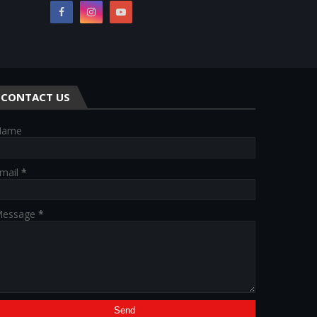
CONTACT US
Name
mail
*
essage
*