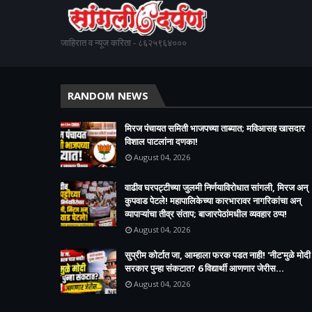
जाहिरात व न्यूज करिता - ८६२५९६४०००
RANDOM NEWS
मिरज पंचायत समिती भाजपच्या ताब्यात; मविआसह खासदार
विशाल पाटलांना दणका!
August 04, 2026
वाढीव घरपट्टीच्या जुलमी निर्णयाविरोधात सांगली, मिरज अन्
कुपवाड पेटले! महापालिकेच्या कारभारावर नागरिकांचा अन्
व्यापाऱ्यांचा तीव्र संताप; बाजारपेठांमधील व्यवहार ठप्प!​
August 04, 2026
सुप्रीम कोर्टात जा, आम्हाला फरक पडत नाही! 'नीट'मुळे मोदी
सरकार पुन्हा संकटात? 6 विद्यार्थी आणणार जेरीस...
August 04, 2026