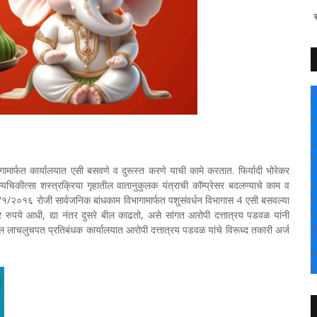
" सांगली दर्पण न्यू
+
°
C
+
+
S
ागामार्फत कार्यालयात एसी बसवणे व दुरूस्त करणे याची कामे करतात. फिर्यादी भोरेकर
T
िकीत्सा शस्त्रक्रिया गृहातील वातानुकुलक यंत्राची कॉम्प्रेसर बदलण्याचे काम व
F
च १६/१/२०१६ रोजी सार्वजनिक बांधकाम विभागामार्फत पशुसंवर्धन विभागास 4 एसी बसवल्या
S
S
हजार रुपये आधी, द्या नंतर दुसरे बील काढतो, असे सांगत आरोपी दत्तात्रय पडवळ यांनी
M
थील लाचलुचपत प्रतिबंधक कार्यालयात आरोपी दत्तात्रय पडवळ यांचे विरूध्द तकारी अर्ज
T
W
S