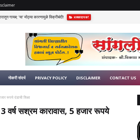
sclaimer
रातून गायब; 'या' मोठ्या कारणामुळे विक्रीबंदी!
धक्कादायक!
ा पाटोळे रुजू
सामाजिक
नोकरी संदर्भ
PRIVACY POLICY
DISCLAIMER
CONTACT US
ार रूपये दंडाची शिक्षा
3 वर्ष सश्रम कारावास, 5 हजार रूपये