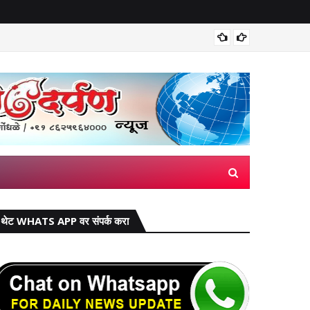
खासगी गा
थेट WHATS APP वर संपर्क करा