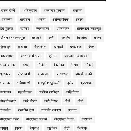
'रास्ता रोको'
अतिक्रमण
अत्याचार प्रकरण
अपहरण
आत्महत्या
आंदोलन
आरोग्य
इलेक्ट्रॉनिक
इशारा
ईद मुबारक
उपोषण
एन्काऊंटर!
ऑनलाइन
ऑनलाइन फसवणूक
ऑनलाईन फसवणुक
कारवाई
कृषी
क्राईम
क्रिकेट
क्रूर
गुंतवणूक
घोटाळा
चेंगराचेंगरी
ढगफुटी
दगडफेक
दंगल
दहशतवादी
दहशतवादी हल्ला
दुर्घटना
धक्कादायक वक्तव्य
धक्कादायक!
धमकी
निलंबन
निलंबित
निषेध
नोकरी
पुरस्कार
प्रेरणादायी
फसवणुक
फसवणूक
बॉम्बची धमकी
भयानक
भविष्यवाणी
भावपूर्ण श्रद्धांजली
भूकंप
भ्रष्टाचार
मनोरंजन
महाघोटाळा
माफीचा साक्षीदार
माहितीगार
मोठा निकाल!
मोठी घोषणा
मोठी निर्णय
मोर्चा
मोर्चा!
राजकीय
राजकीय दौरा
राजकीय वक्तव्य
वक्तव्य
वादग्रस्त पोस्ट
वादग्रस्त वक्तव्य
वादग्रस्त विधान
वादावादी
विधान
विरोध
विषबाधा
शाईफेक
शेती
शैक्षणिक