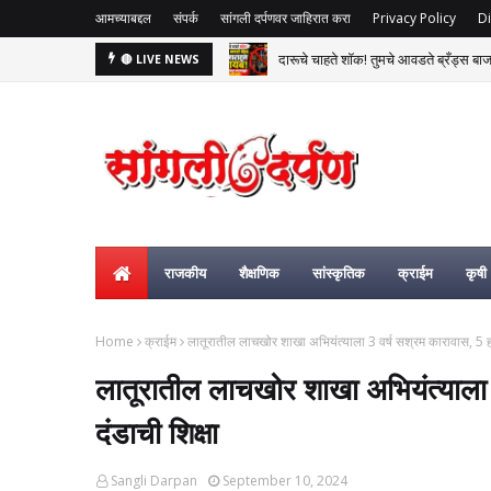
आमच्याबद्दल
संपर्क
सांगली दर्पणवर जाहिरात करा
Privacy Policy
Di
दारूचे चाहते शॉक! तुमचे आवडते ब्रँड्स बाजा
🔴 LIVE NEWS
कोल्हापूरच्या जिल्हा माहिती अधिकारी पदी वर्ष
राजकीय
शैक्षणिक
सांस्कृतिक
क्राईम
कृषी
Home
क्राईम
लातूरातील लाचखोर शाखा अभियंत्याला 3 वर्ष सश्रम कारावास, 5 हज
लातूरातील लाचखोर शाखा अभियंत्याला 
दंडाची शिक्षा
Sangli Darpan
September 10, 2024