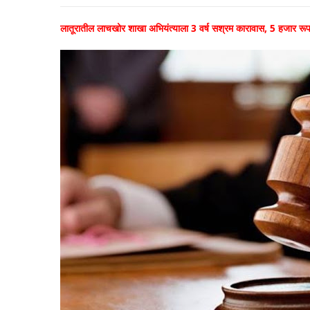
लातूरातील लाचखोर शाखा अभियंत्याला 3 वर्ष सश्रम कारावास, 5 हजार रूपये