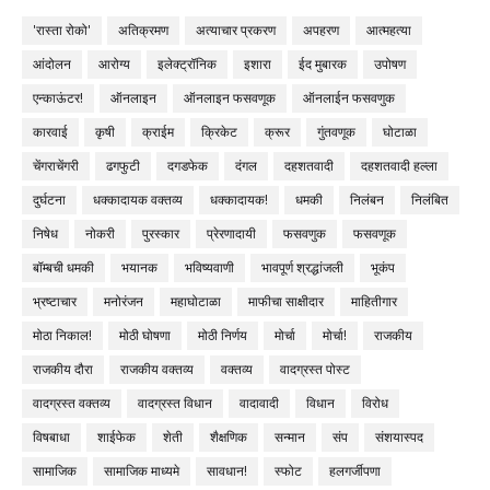
'रास्ता रोको'
अतिक्रमण
अत्याचार प्रकरण
अपहरण
आत्महत्या
आंदोलन
आरोग्य
इलेक्ट्रॉनिक
इशारा
ईद मुबारक
उपोषण
एन्काऊंटर!
ऑनलाइन
ऑनलाइन फसवणूक
ऑनलाईन फसवणुक
कारवाई
कृषी
क्राईम
क्रिकेट
क्रूर
गुंतवणूक
घोटाळा
चेंगराचेंगरी
ढगफुटी
दगडफेक
दंगल
दहशतवादी
दहशतवादी हल्ला
दुर्घटना
धक्कादायक वक्तव्य
धक्कादायक!
धमकी
निलंबन
निलंबित
निषेध
नोकरी
पुरस्कार
प्रेरणादायी
फसवणुक
फसवणूक
बॉम्बची धमकी
भयानक
भविष्यवाणी
भावपूर्ण श्रद्धांजली
भूकंप
भ्रष्टाचार
मनोरंजन
महाघोटाळा
माफीचा साक्षीदार
माहितीगार
मोठा निकाल!
मोठी घोषणा
मोठी निर्णय
मोर्चा
मोर्चा!
राजकीय
राजकीय दौरा
राजकीय वक्तव्य
वक्तव्य
वादग्रस्त पोस्ट
वादग्रस्त वक्तव्य
वादग्रस्त विधान
वादावादी
विधान
विरोध
विषबाधा
शाईफेक
शेती
शैक्षणिक
सन्मान
संप
संशयास्पद
सामाजिक
सामाजिक माध्यमे
सावधान!
स्फोट
हलगर्जीपणा