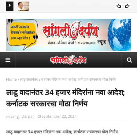
! सीएम विजय
ज्येष्ठ शिक्षणतज्ज्ञ, माजी राज्यपाल डॉ. डी. वाय. पाटील यांचे वयाच्या ९२ व्या वर्षी
दारू
भावपूर्ण श्रद्धांजली
कोल्हापुरात निधन; शिक्षण व आरोग्य क्षेत्रातील दीपस्तंभ निमवला
विक्
Home
लाडू वादानंतर 34 हजार मंदिरांना नवा आदेश; कर्नाटक सरकारचा मोठा निर्णय
लाडू वादानंतर 34 हजार मंदिरांना नवा आदेश;
कर्नाटक सरकारचा मोठा निर्णय
Sangli Darpan
September 22, 2024
लाडू वादानंतर 34 हजार मंदिरांना नवा आदेश; कर्नाटक सरकारचा मोठा निर्णय