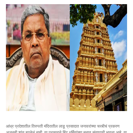
आंध्र प्रदेशातील तिरुपती मंदिरातील लाडू प्रसादात जनावरांच्या चरबीचं प्रकरण
अजूनही शांत झालेलं नाही. या प्रकाराने हिंदू धर्मियांच्या मनात संतापाची भावना आहे. या