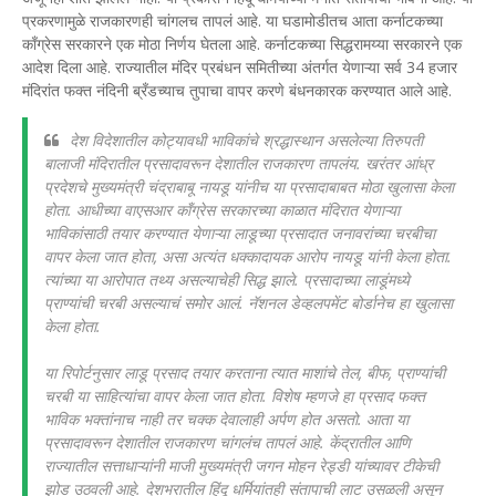
प्रकरणामुळे राजकारणही चांगलच तापलं आहे. या घडामोडीतच आता कर्नाटकच्या
काँग्रेस सरकारने एक मोठा निर्णय घेतला आहे. कर्नाटकच्या सिद्धरामय्या सरकारने एक
आदेश दिला आहे. राज्यातील मंदिर प्रबंधन समितीच्या अंतर्गत येणाऱ्या सर्व 34 हजार
मंदिरांत फक्त नंदिनी ब्रँडच्याच तुपाचा वापर करणे बंधनकारक करण्यात आले आहे.
देश विदेशातील कोट्यावधी भाविकांचे श्रद्धास्थान असलेल्या तिरुपती
बालाजी मंदिरातील प्रसादावरून देशातील राजकारण तापलंय. खरंतर आंध्र
प्रदेशचे मुख्यमंत्री चंद्राबाबू नायडू यांनीच या प्रसादाबाबत मोठा खुलासा केला
होता. आधीच्या वाएसआर काँग्रेस सरकारच्या काळात मंदिरात येणाऱ्या
भाविकांसाठी तयार करण्यात येणाऱ्या लाडूच्या प्रसादात जनावरांच्या चरबीचा
वापर केला जात होता, असा अत्यंत धक्कादायक आरोप नायडू यांनी केला होता.
त्यांच्या या आरोपात तथ्य असल्याचेही सिद्ध झाले. प्रसादाच्या लाडूंमध्ये
प्राण्यांची चरबी असल्याचं समोर आलं. नॅशनल डेव्हलपमेंट बोर्डानेच हा खुलासा
केला होता.
या रिपोर्टनुसार लाडू प्रसाद तयार करताना त्यात माशांचे तेल, बीफ, प्राण्यांची
चरबी या साहित्यांचा वापर केला जात होता. विशेष म्हणजे हा प्रसाद फक्त
भाविक भक्तांनाच नाही तर चक्क देवालाही अर्पण होत असतो. आता या
प्रसादावरून देशातील राजकारण चांगलंच तापलं आहे. केंद्रातील आणि
राज्यातील सत्ताधाऱ्यांनी माजी मुख्यमंत्री जगन मोहन रेड्डी यांच्यावर टीकेची
झोड उठवली आहे. देशभरातील हिंदू धर्मियांतही संतापाची लाट उसळली असून