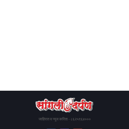
जाहिरात व न्यूज करिता - ८६२५९६४०००