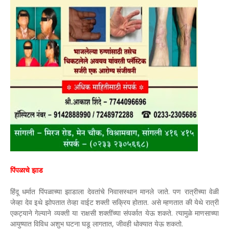
पिंपळाचे ​​झाड
हिंदू धर्मात पिंपळाच्या झाडाला देवतांचे निवासस्थान मानले जाते. पण रात्रीच्या वेळी
जेव्हा देव इथे झोपतात तेव्हा वाईट शक्ती सक्रिय होतात. असे म्हणतात की येथे रात्री
एकट्याने गेल्याने व्यक्ती या राक्षसी शक्तींच्या संपर्कात येऊ शकते. त्यामुळे माणसाच्या
आयुष्यात विविध अशुभ घटना घडू लागतात, जीवही धोक्यात येऊ शकतो.