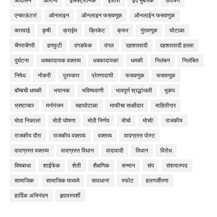
आंदोलन
आरोग्य
इलेक्ट्रॉनिक
इशारा
ईद मुबारक
उपोषण
एन्काऊंटर!
ऑनलाइन
ऑनलाइन फसवणूक
ऑनलाईन फसवणुक
कारवाई
कृषी
क्राईम
क्रिकेट
क्रूर
गुंतवणूक
घोटाळा
चेंगराचेंगरी
ढगफुटी
दगडफेक
दंगल
दहशतवादी
दहशतवादी हल्ला
दुर्घटना
धक्कादायक वक्तव्य
धक्कादायक!
धमकी
निलंबन
निलंबित
निषेध
नोकरी
पुरस्कार
प्रेरणादायी
फसवणुक
फसवणूक
बॉम्बची धमकी
भयानक
भविष्यवाणी
भावपूर्ण श्रद्धांजली
भूकंप
भ्रष्टाचार
मनोरंजन
महाघोटाळा
माफीचा साक्षीदार
माहितीगार
मोठा निकाल!
मोठी घोषणा
मोठी निर्णय
मोर्चा
मोर्चा!
राजकीय
राजकीय दौरा
राजकीय वक्तव्य
वक्तव्य
वादग्रस्त पोस्ट
वादग्रस्त वक्तव्य
वादग्रस्त विधान
वादावादी
विधान
विरोध
विषबाधा
शाईफेक
शेती
शैक्षणिक
सन्मान
संप
संशयास्पद
सामाजिक
सामाजिक माध्यमे
सावधान!
स्फोट
हलगर्जीपणा
हार्दिक अभिनंदन
हृदयस्पर्शी