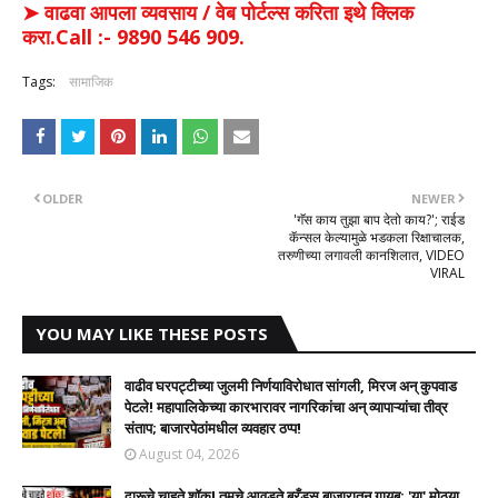
➤ वाढवा आपला व्यवसाय / वेब पोर्टल्स करिता इथे क्लिक
करा.Call :- 9890 546 909.
Tags:
सामाजिक
OLDER
NEWER
'गॅस काय तुझा बाप देतो काय?'; राईड
कॅन्सल केल्यामुळे भडकला रिक्षाचालक,
तरुणीच्या लगावली कानशिलात, VIDEO
VIRAL
YOU MAY LIKE THESE POSTS
वाढीव घरपट्टीच्या जुलमी निर्णयाविरोधात सांगली, मिरज अन् कुपवाड
पेटले! महापालिकेच्या कारभारावर नागरिकांचा अन् व्यापाऱ्यांचा तीव्र
संताप; बाजारपेठांमधील व्यवहार ठप्प!​
August 04, 2026
दारूचे चाहते शॉक! तुमचे आवडते ब्रँड्स बाजारातून गायब; 'या' मोठ्या