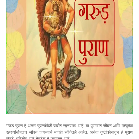
गरुड पुराण हे अठरा पुराणांपैकी सर्वात रहस्यमय आहे. या पुराणात जीवन आणि मृत्यूच्या
रहस्यांसोबतच जीवन जगण्याचे मार्गही सांगितले आहेत. अनेक दृष्टीकोनातून हे पुराण
जेवढे अद्वितीय आहे तेवढेच ते उपयुक्त आहे.