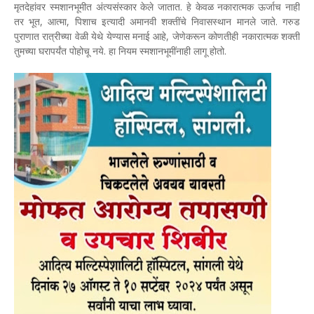
मृतदेहांवर स्मशानभूमीत अंत्यसंस्कार केले जातात. हे केवळ नकारात्मक ऊर्जाच नाही
तर भूत, आत्मा, पिशाच इत्यादी अमानवी शक्तींचे निवासस्थान मानले जाते. गरुड
पुराणात रात्रीच्या वेळी येथे येण्यास मनाई आहे, जेणेकरून कोणतीही नकारात्मक शक्ती
तुमच्या घरापर्यंत पोहोचू नये. हा नियम स्मशानभूमींनाही लागू होतो.