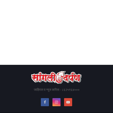
जाहिरात व न्यूज करिता - ८६२५९६४०००