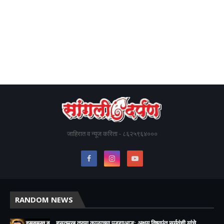
जाहिरात व न्यूज करिता - ८६२५९६४०००
RANDOM NEWS
हसतमुख तरुण काळाच्या पडद्याआड: अक्षय विष्णुपंत सूर्यवंशी यांचे