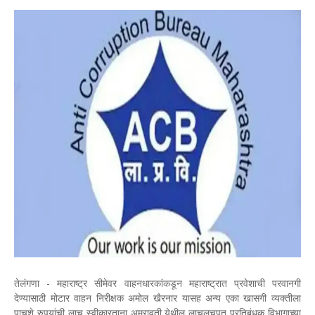
तेलंगणा - महाराष्ट्र सीमेवर वाहनधारकांकडून महाराष्ट्रात प्रवेशाची परवानगी
देण्यासाठी मोटार वाहन निरीक्षक अमोल खैरनार यासह अन्य एका खासगी व्यक्तीला
पाचशे रुपयांची लाच स्वीकारताना अमरावती येथील लाचलुचपत प्रतिबंधक विभागाच्या