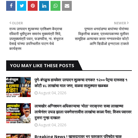
OLDER
NEWER
राज्य उत्पादन शुल्कच्या प्रशिक्षण केंद्राचा
पुण्यात धनदांडग्या बापांच्या पोरांच्या
रविवारी भूमीपूजन समारंभ मुख्यमंत्री शिंदे,
विकृतीचा कळस; प्राध्यापकाच्या मुलीवर
उपमुख्यमंत्री पवार, फडणवीस, ना. शंभूराज
सामूहिक अत्याचार करत नग्नावस्थेत फोटो
देसाई यांच्या उपस्थितीत पाटण येथे
आणि व्हिडीओ इन्स्टाला टाकले
कार्यक्रम
YOU MAY LIKE THESE POSTS
पुणे-बंगळुरू हायवेवर उत्पादन शुल्कचा दणका! १२०० पेट्या दारूसह १
कोटी ४८ लाखांचा माल जप्त, वाळवा तालुक्यात खळबळ
August 04, 2026
लाचखोर अग्निशमन अधिकाऱ्याचा 'मोठा' पराक्रम! सव्वा लाखाच्या
लाचेनंतर उघड झाला पावणेसत्तावीस लाखांचा काळा पैसा; विजय पवारवर
दुसरा गुन्हा दाखल!​
August 04, 2026
Breaking News ! खासदारावर भर पत्रकार परिषदेत चाकू