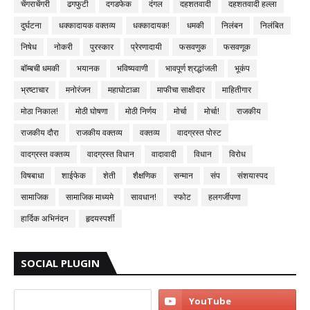
चेंगराचेंगरी
ढगफुटी
दगडफेक
दंगल
दहशतवादी
दहशतवादी हल्ला
दुर्घटना
धक्कादायक वक्तव्य
धक्कादायक!
धमकी
निलंबन
निलंबित
निषेध
नोकरी
पुरस्कार
प्रेरणादायी
फसवणुक
फसवणूक
बॉम्बची धमकी
भयानक
भविष्यवाणी
भावपूर्ण श्रद्धांजली
भूकंप
भ्रष्टाचार
मनोरंजन
महाघोटाळा
माफीचा साक्षीदार
माहितीगार
मोठा निकाल!
मोठी घोषणा
मोठी निर्णय
मोर्चा
मोर्चा!
राजकीय
राजकीय दौरा
राजकीय वक्तव्य
वक्तव्य
वादग्रस्त पोस्ट
वादग्रस्त वक्तव्य
वादग्रस्त विधान
वादावादी
विधान
विरोध
विषबाधा
शाईफेक
शेती
शैक्षणिक
सन्मान
संप
संशयास्पद
सामाजिक
सामाजिक माध्यमे
सावधान!
स्फोट
हलगर्जीपणा
हार्दिक अभिनंदन
हृदयस्पर्शी
SOCIAL PLUGIN