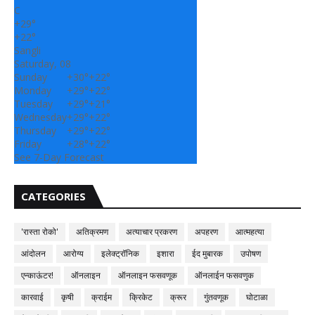
C
+
29°
+
22°
Sangli
Saturday, 08
Sunday
+
30°
+
22°
Monday
+
29°
+
22°
Tuesday
+
29°
+
21°
Wednesday
+
29°
+
22°
Thursday
+
29°
+
22°
Friday
+
28°
+
22°
See 7-Day Forecast
CATEGORIES
'रास्ता रोको'
अतिक्रमण
अत्याचार प्रकरण
अपहरण
आत्महत्या
आंदोलन
आरोग्य
इलेक्ट्रॉनिक
इशारा
ईद मुबारक
उपोषण
एन्काऊंटर!
ऑनलाइन
ऑनलाइन फसवणूक
ऑनलाईन फसवणुक
कारवाई
कृषी
क्राईम
क्रिकेट
क्रूर
गुंतवणूक
घोटाळा