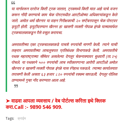
या मार्गावरून दररोज किती ट्रक जातात, ट्रकमध्ये किती माल आहे याचे वजन
करून नोंदी करण्याचे काम चेक पोस्टमधील आरटीओच्या अधिकाऱ्यांकडून केले
जाते. अमोल धर्मा खैरनार या वाहन निरीक्षकाची २० सप्टेंबरपासून चेक पोस्टवर
ड्युटी होती. ड्युटीदरम्यान खैरनर हा खासगी व्यक्ती गोपाळ इंगळे याच्यामार्फत
ट्रकचालकाकडून पैसे वसूल करायचा.
अमरावतीच्या एका ट्रकचालकाकडे पाचशे रुपयांची मागणी केली. त्याने याची
तक्रार अमरावतीच्या लाचलुचपत प्रतिबंधक विभागाकडे केली. अमरावतीचे
पथक महाराष्ट्राच्या सीमेवर असलेल्या देगलूर चेकनाक्यावर बुधवारी (ता.२५)
पोचले. या पथकाने ५०० रुपयांची लाच स्वीकारणाऱ्या आरोपी आरटीओ अमोल
खैरनार व खासगी व्यक्ती गोपाळ इंगळे यास रंगेहाथ पकडले. त्याच्या कार्यालयात
तपासणी केली असता ६३ हजार ८२० रुपयांची रक्कम सापडली. देगलूर पोलिस
ठाण्यामध्ये गुन्हा नोंद करण्यात आला आहे.
➤ वाढवा आपला व्यवसाय / वेब पोर्टल्स करिता इथे क्लिक
करा.Call :- 9890 546 909.
Tags:
क्राईम