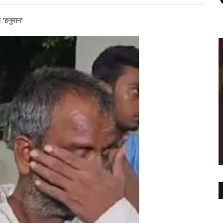
त 'हनुमान'