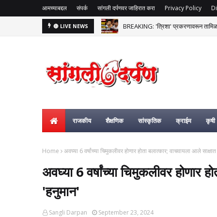
आमच्याबद्दल
संपर्क
सांगली दर्पणवर जाहिरात करा
Privacy Policy
Di
BREAKING: 'त्रिशा' प्रकरणावरून तामिळना
🔴 LIVE NEWS
ज्येष्ठ शिक्षणतज्ज्ञ, माजी राज्यपाल डॉ. डी. व
राजकीय
शैक्षणिक
सांस्कृतिक
क्राईम
कृषी
Home
अवघ्या 6 वर्षांच्या चिमुकलीवर होणार होता बलात्कार; वाचवायला आले साक्षात
अवघ्या 6 वर्षांच्या चिमुकलीवर होणार ह
'हनुमान'
Sangli Darpan
September 23, 2024