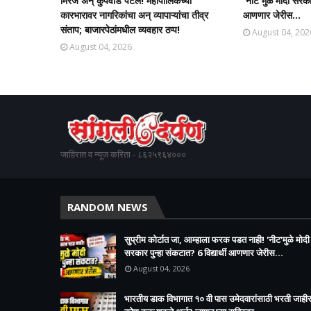
मिरज अन् कुपवाड पेटले! महापालिकेच्या
'नीट'मुळे मोदी सरकार
कारभारावर नागरिकांचा अन् व्यापाऱ्यांचा तीव्र
आणणार जेरीस...
संताप; बाजारपेठांमधील व्यवहार ठप्प!​
August 04, 202
August 04, 2026
जाहिरात व न्यूज करिता - ८६२५९६४०००
RANDOM NEWS
सुप्रीम कोर्टात जा, आम्हाला फरक पडत नाही! 'नीट'मुळे मोदी
सरकार पुन्हा संकटात? 6 विद्यार्थी आणणार जेरीस...
August 04, 2026
भारतीय डाक विभागात १० वी पास उमेदवारांसाठी भरती जाहीर