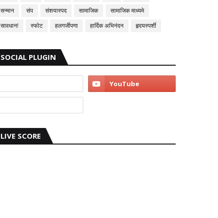
सन्मान
संप
संशयास्पद
सामाजिक
सामाजिक माध्यमे
सावधान!
स्फोट
हलगर्जीपणा
हार्दिक अभिनंदन
हृदयस्पर्शी
SOCIAL PLUGIN
LIVE SCORE