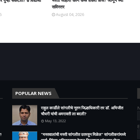
 पुन्हा संकटात? 6 विद्यार्थी
भरती जाहीर! कोण करू शकते अर्ज? जाणून घ्या
सविस्तर
6
August 04, 2026
POPULAR NEWS
राहुल कार्डीले सांगलीचे नूतन जिल्हाधिकारी तर डॉ. अभिजीत
चौधरी यांची अमरावती ला बदली?
May 13, 2022
E
!
"मस्तवालांची मस्ती सांगलीत उतरवून मिळेल" सांगलीकरांमध्ये