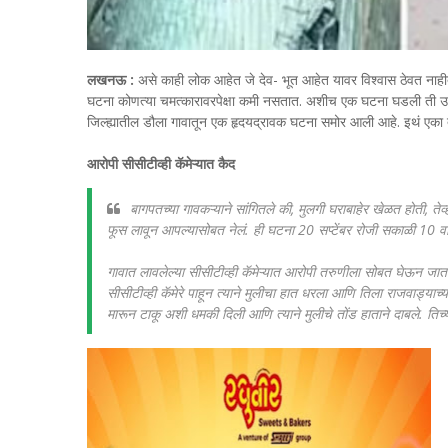
लखनऊ :
असे काही लोक आहेत जे देव- भूत आहेत यावर विश्वास ठेवत नाही
घटना कोणत्या चमत्कारावरपेक्षा कमी नसतात. अशीच एक घटना घडली ती उत्
जिल्ह्यातील डौला गावातून एक हृदयद्रावक घटना समोर आली आहे. इथं एका तरु
आरोपी सीसीटीव्ही कॅमेऱ्यात कैद
बागपतच्या गावकऱ्याने सांगितले की, मुलगी घराबाहेर खेळत होती, ते
फूस लावून आपल्यासोबत नेलं. ही घटना 20 सप्टेंबर रोजी सकाळी 10 
गावात लावलेल्या सीसीटीव्ही कॅमेऱ्यात आरोपी तरुणीला सोबत घेऊन जा
सीसीटीव्ही कॅमेरे पाहून त्याने मुलीचा हात धरला आणि तिला राजवाड्याच्
मारून टाकू अशी धमकी दिली आणि त्याने मुलीचे तोंड हाताने दाबले. तिच