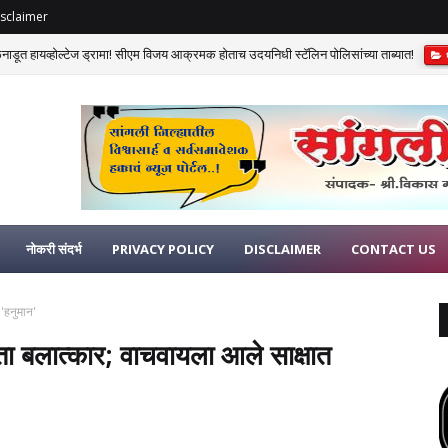
sclaimer
डूत हायव्होल्टेज ड्रामा! सीएम विजय आक्रमक होताच उदयनिधी स्टॅलिन पोलिसांच्या ताब्यात!
ाय. पाटील यांचे वयाच्या ९२ व्या वर्षी कोल्हापुरात निधन; शिक्षण व आरोग्य क्षेत्रातील दीपस्तंभ निमवला
नोकरी संदर्भ
PRIVACY POLICY
DISCLAIMER
CONTACT US
 'हनुमान'
ोता बलात्कार; वाचवायला आले साक्षात