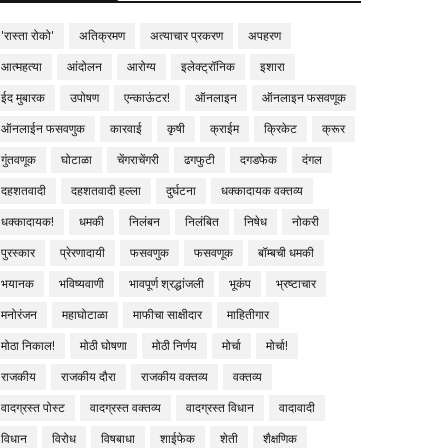
'रास्ता रोको'
अतिक्रमण
अत्याचार प्रकरण
अपहरण
आत्महत्या
आंदोलन
आरोग्य
इलेक्ट्रॉनिक
इशारा
ईद मुबारक
उपोषण
एन्काऊंटर!
ऑनलाइन
ऑनलाइन फसवणूक
ऑनलाईन फसवणुक
कारवाई
कृषी
क्राईम
क्रिकेट
क्रूर
गुंतवणूक
घोटाळा
चेंगराचेंगरी
ढगफुटी
दगडफेक
दंगल
दहशतवादी
दहशतवादी हल्ला
दुर्घटना
धक्कादायक वक्तव्य
धक्कादायक!
धमकी
निलंबन
निलंबित
निषेध
नोकरी
पुरस्कार
प्रेरणादायी
फसवणुक
फसवणूक
बॉम्बची धमकी
भयानक
भविष्यवाणी
भावपूर्ण श्रद्धांजली
भूकंप
भ्रष्टाचार
मनोरंजन
महाघोटाळा
माफीचा साक्षीदार
माहितीगार
मोठा निकाल!
मोठी घोषणा
मोठी निर्णय
मोर्चा
मोर्चा!
राजकीय
राजकीय दौरा
राजकीय वक्तव्य
वक्तव्य
वादग्रस्त पोस्ट
वादग्रस्त वक्तव्य
वादग्रस्त विधान
वादावादी
विधान
विरोध
विषबाधा
शाईफेक
शेती
शैक्षणिक