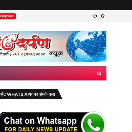
धक्कादायक!
दारूचे चा
भावपूर्ण श्रद्धांजली
थेट WHATS APP वर संपर्क करा