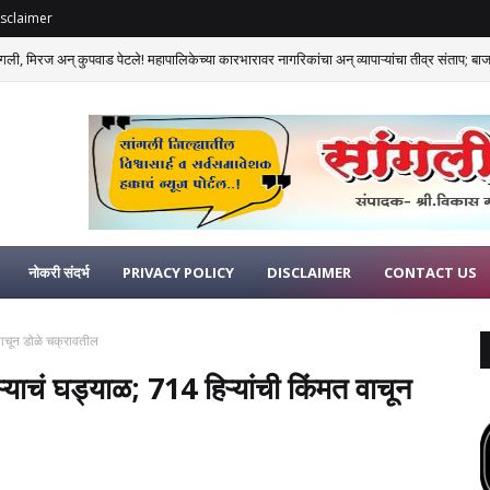
sclaimer
गली, मिरज अन् कुपवाड पेटले! महापालिकेच्या कारभारावर नागरिकांचा अन् व्यापाऱ्यांचा तीव्र संताप; बाजार
नोकरी संदर्भ
PRIVACY POLICY
DISCLAIMER
CONTACT US
वाचून डोळे चक्रावतील
ाचं घड्याळ; 714 हिऱ्यांची किंमत वाचून