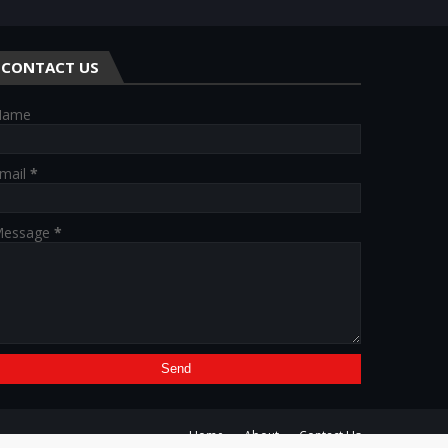
CONTACT US
Name
mail
*
essage
*
Home
About
Contact Us