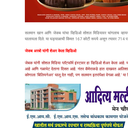
सलमान खान आणि जेकब यांचा व्हिडिओ सोशल मिडियावर चांगलाच व्हायरल
घालायला दिले. या घड्याळाची किंमत 167 कोटी रूपये असून त्यावर 714 पांढ
जेकब अरबो यांनी शेअर केला व्हिडिओ
जेबक यांनी सोशल मिडिया प्लॅटफॉर्म इंस्टावर हा व्हिडिओ शेअर केला आहे
आहे आणि गळाभेट देताना दिसत आहे. नंतर कॅमेराकडे हात दाखवत आलिशान घ
कोणाला 'बिलियनेअर' घालू देत नाही, पण सलमान इतरांपेक्षा वेगळा आहे.' या 