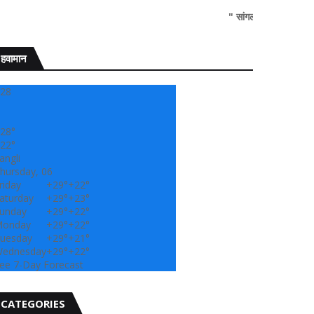
" सांगली दर्पण न्यूज वर आपल्या सर्वांचे सह
हवामान
28
28°
22°
angli
hursday, 06
riday
+
29°
+
22°
aturday
+
29°
+
23°
unday
+
29°
+
22°
onday
+
29°
+
22°
uesday
+
29°
+
21°
ednesday
+
29°
+
22°
ee 7-Day Forecast
CATEGORIES