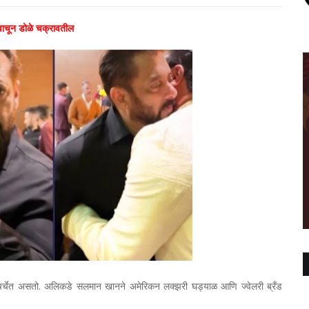
वाचून डोळे चक्रावतील
चर्चेत असतो. अलिकडे सलमान खानने अमेरिकन लक्झरी घड्याळ आणि ज्वेलरी ब्रँड