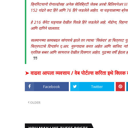
क्रिस्टियानो रोनाल्डोसह अनेक सेलिब्रिटी जेकब अरबो बिलियनेअर I
152 पांढरे कट हिरे आणि 76 हिरे जडलेले आहेत. या घड्याळाच्या ब्रेस
हे 216 कॅरेट घड्याळ देखील पिवळे हिरे जडलेले आहे. मॅडोना, रिहाना
आणि दागिने घालतात.
सलमानच्या कामाबद्दल सांगायचे झाले तर त्याचा 'सिकंदर' हा चित्रपट पुढी
चित्रपटाचे दिग्दर्शन ए.आर. मुरुगादास करत आहेत आणि साजिद नाडिय
प्रतिक बब्बर आणि सत्यराज देखील दिसणार आहेत. पुढच्या वर्षी ईदला हा
➤ वाढवा आपला व्यवसाय / वेब पोर्टल्स करिता इथे क्ल
Facebook
Twitter
OLDER