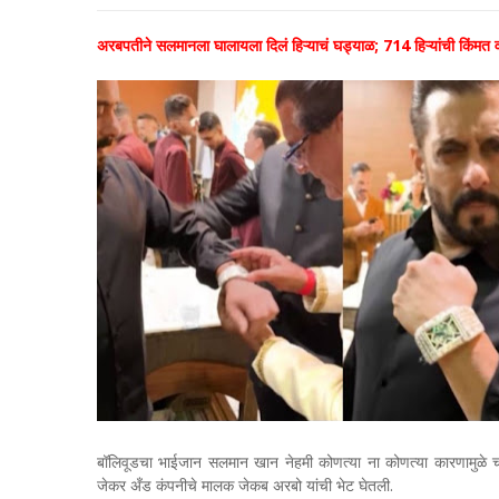
अरबपतीने सलमानला घालायला दिलं हिऱ्याचं घड्याळ; 714 हिऱ्यांची किंमत 
बॉलिवूडचा भाईजान सलमान खान नेहमी कोणत्या ना कोणत्या कारणामुळे 
जेकर अँड कंपनीचे मालक जेकब अरबो यांची भेट घेतली.