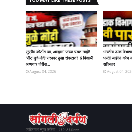
YOU MAY LIKE THESE POSTS
सुप्रीम कोर्टात जा, आम्हाला फरक पडत नाही!
भारतीय डाक विभागा
'नीट'मुळे मोदी सरकार पुन्हा संकटात? 6 विद्यार्थी
भरती जाहीर! कोण क
आणणार जेरीस...
सविस्तर
August 04, 2026
August 04, 202
जाहिरात व न्यूज करिता - ८६२५९६४०००