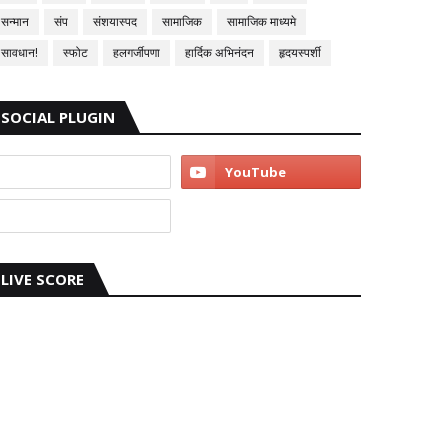
सन्मान
संप
संशयास्पद
सामाजिक
सामाजिक माध्यमे
सावधान!
स्फोट
हलगर्जीपणा
हार्दिक अभिनंदन
हृदयस्पर्शी
SOCIAL PLUGIN
LIVE SCORE