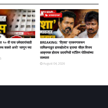
धक्कादायक!
त १० वी पास उमेदवारांसाठी
BREAKING: 'त्रिशा' प्रकरणावरून
रू शकते अर्ज? जाणून घ्या
तामिळनाडूत हायव्होल्टेज ड्रामा! सीएम विजय
आक्रमक होताच उदयनिधी स्टॅलिन पोलिसांच्या
ताब्यात!
6
August 04, 2026