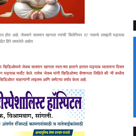
 होत आहे. जेकबने सलमान खानला त्यांची 'बिलेनियर III' नावाचे लक्झरी घड्याळ
+
ेर हिरे लावलेले आहेत.
°
C
+
+
. या व्हिडिओमध्ये जेकब सलमान खानला स्वत:च्या हाताने हातात घड्याळ घालताना दिसत
S
ड्याळ फ्लाँट केले. तसेच जेकब यांनी व्हिडिओच्या कॅप्शनला लिहिले की 'मी कधीच
T
व्हिडिओवर चाहत्यांनी लाइक्स आणि कमेंटचा वर्षाव केला आहे.
F
S
S
M
T
W
S