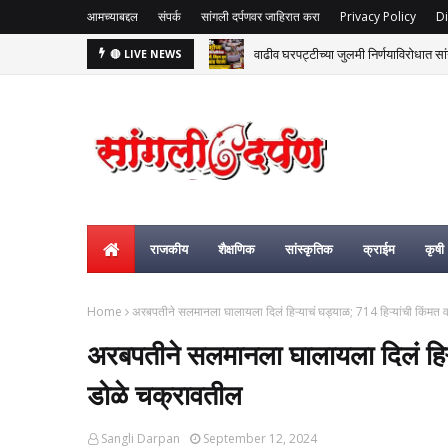
आमच्याबद्दल
संपर्क
सांगली दर्पणवर जाहिरात करा
Privacy Policy
Di
वाढीव घरपट्टीच्या जुलमी निर्णयाविरोधात सां
🔴 LIVE NEWS
राजकीय
शैक्षणिक
सांस्कृतिक
क्राईम
कृषी
Home
अरबपतीने सलमानला घालायला दिलं हिऱ्याचं घड्याळ; 714 हिऱ्यांची किंमत 
अरबपतीने सलमानला घालायला दिलं हिऱ्य
डोळे चक्रावतील
Sangli Darpan
September 12, 2024