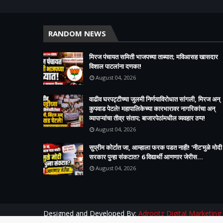
RANDOM NEWS
मिरज पंचायत समिती भाजपच्या ताब्यात; मविआसह खासदार
विशाल पाटलांना दणका!
August 04, 2026
वाढीव घरपट्टीच्या जुलमी निर्णयाविरोधात सांगली, मिरज अन्
कुपवाड पेटले! महापालिकेच्या कारभारावर नागरिकांचा अन्
व्यापाऱ्यांचा तीव्र संताप; बाजारपेठांमधील व्यवहार ठप्प!​
August 04, 2026
सुप्रीम कोर्टात जा, आम्हाला फरक पडत नाही! 'नीट'मुळे मोदी
सरकार पुन्हा संकटात? 6 विद्यार्थी आणणार जेरीस...
August 04, 2026
Designed and Developed By:
Adrootz Digital Marketing