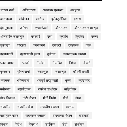
'रास्ता रोको'
अतिक्रमण
अत्याचार प्रकरण
अपहरण
आत्महत्या
आंदोलन
आरोग्य
इलेक्ट्रॉनिक
इशारा
ईद मुबारक
उपोषण
एन्काऊंटर!
ऑनलाइन
ऑनलाइन फसवणूक
ऑनलाईन फसवणुक
कारवाई
कृषी
क्राईम
क्रिकेट
क्रूर
गुंतवणूक
घोटाळा
चेंगराचेंगरी
ढगफुटी
दगडफेक
दंगल
दहशतवादी
दहशतवादी हल्ला
दुर्घटना
धक्कादायक वक्तव्य
धक्कादायक!
धमकी
निलंबन
निलंबित
निषेध
नोकरी
पुरस्कार
प्रेरणादायी
फसवणुक
फसवणूक
बॉम्बची धमकी
भयानक
भविष्यवाणी
भावपूर्ण श्रद्धांजली
भूकंप
भ्रष्टाचार
मनोरंजन
महाघोटाळा
माफीचा साक्षीदार
माहितीगार
मोठा निकाल!
मोठी घोषणा
मोठी निर्णय
मोर्चा
मोर्चा!
राजकीय
राजकीय दौरा
राजकीय वक्तव्य
वक्तव्य
वादग्रस्त पोस्ट
वादग्रस्त वक्तव्य
वादग्रस्त विधान
वादावादी
विधान
विरोध
विषबाधा
शाईफेक
शेती
शैक्षणिक