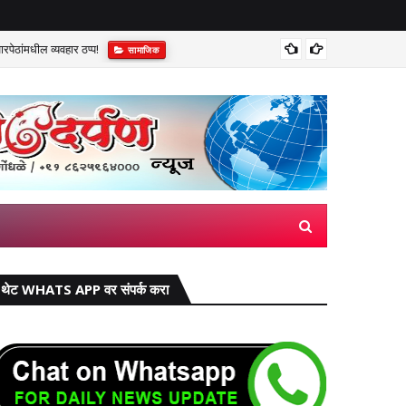
पेठांमधील व्यवहार ठप्प!​
सुप्रीम 
सामाजिक
थेट WHATS APP वर संपर्क करा