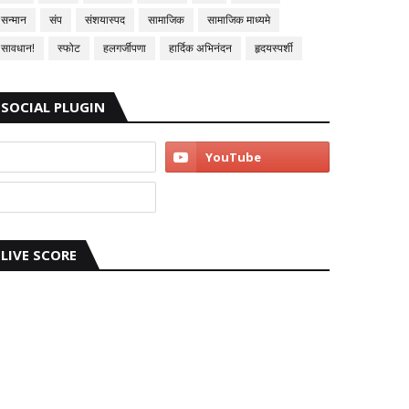
सन्मान
संप
संशयास्पद
सामाजिक
सामाजिक माध्यमे
सावधान!
स्फोट
हलगर्जीपणा
हार्दिक अभिनंदन
हृदयस्पर्शी
SOCIAL PLUGIN
LIVE SCORE