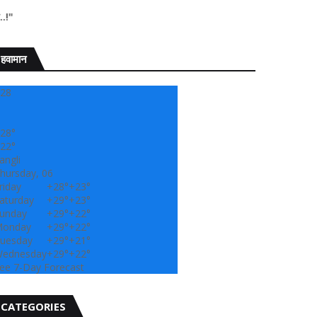
" सांगली दर्पण न्यूज वर आ
हवामान
28
28°
22°
angli
hursday, 06
riday
+
28°
+
23°
aturday
+
29°
+
23°
unday
+
29°
+
22°
onday
+
29°
+
22°
uesday
+
29°
+
21°
ednesday
+
29°
+
22°
ee 7-Day Forecast
CATEGORIES