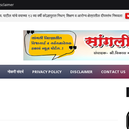
sclaimer
ाय. पाटील यांचे वयाच्या ९२ व्या वर्षी कोल्हापुरात निधन; शिक्षण व आरोग्य क्षेत्रातील दीपस्तंभ निमवला
रातून गायब; 'या' मोठ्या कारणामुळे विक्रीबंदी!
धक्कादायक!
नोकरी संदर्भ
PRIVACY POLICY
DISCLAIMER
CONTACT US