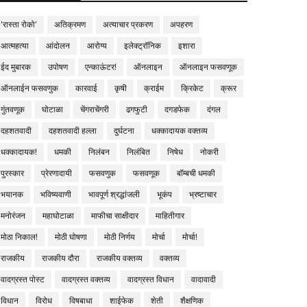
'रास्ता रोको'
अतिक्रमण
अत्याचार प्रकरण
अपहरण
आत्महत्या
आंदोलन
आरोग्य
इलेक्ट्रॉनिक
इशारा
ईद मुबारक
उपोषण
एन्काऊंटर!
ऑनलाइन
ऑनलाइन फसवणूक
ऑनलाईन फसवणुक
कारवाई
कृषी
क्राईम
क्रिकेट
क्रूर
गुंतवणूक
घोटाळा
चेंगराचेंगरी
ढगफुटी
दगडफेक
दंगल
दहशतवादी
दहशतवादी हल्ला
दुर्घटना
धक्कादायक वक्तव्य
धक्कादायक!
धमकी
निलंबन
निलंबित
निषेध
नोकरी
पुरस्कार
प्रेरणादायी
फसवणुक
फसवणूक
बॉम्बची धमकी
भयानक
भविष्यवाणी
भावपूर्ण श्रद्धांजली
भूकंप
भ्रष्टाचार
मनोरंजन
महाघोटाळा
माफीचा साक्षीदार
माहितीगार
मोठा निकाल!
मोठी घोषणा
मोठी निर्णय
मोर्चा
मोर्चा!
राजकीय
राजकीय दौरा
राजकीय वक्तव्य
वक्तव्य
वादग्रस्त पोस्ट
वादग्रस्त वक्तव्य
वादग्रस्त विधान
वादावादी
विधान
विरोध
विषबाधा
शाईफेक
शेती
शैक्षणिक