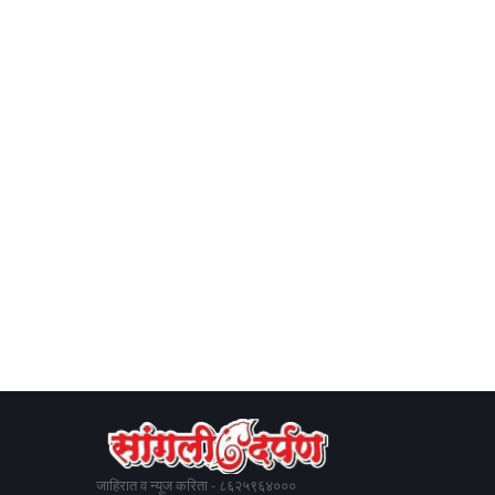
जाहिरात व न्यूज करिता - ८६२५९६४०००