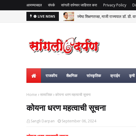
आमच्याबद्दल
संपर्क
सांगली दर्पणवर जाहिरात करा
Privacy Policy
Di
ज्येष्ठ शिक्षणतज्ज्ञ, माजी राज्यपाल डॉ. डी. व
🔴 LIVE NEWS
दारूचे चाहते शॉक! तुमचे आवडते ब्रँड्स बाजा
राजकीय
शैक्षणिक
सांस्कृतिक
क्राईम
कृषी
Home
सामाजिक
कोयना धरण महत्वाची सूचना
कोयना धरण महत्वाची सूचना
Sangli Darpan
September 06, 2024