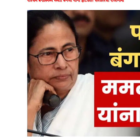
पश्चिम बंगालमध्ये ममता बॅनर्जी यांना झटका!! सरकारचा राजीनामा