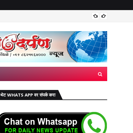
मिरज पंच
थेट WHATS APP वर संपर्क करा