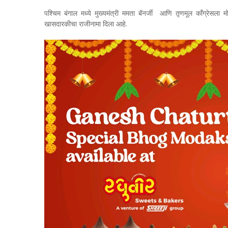
पश्चिम बंगाल मध्ये मुख्यमंत्री ममता बॅनर्जी आणि तृणमूल काँग्रेस
खासदारकीचा राजीनामा दिला आहे.