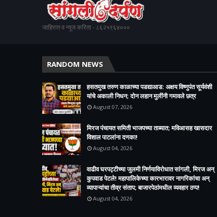
जाहिरात व न्यूज करिता - ८६२५९६४०००
RANDOM NEWS
हसतमुख तरुण काळाच्या पडद्याआड: अक्षय विष्णुपंत सूर्यवंशी
यांचे अकाली निधन; दोन लहान मुलींनी गमावले छत्र
August 07, 2026
मिरज पंचायत समिती भाजपच्या ताब्यात; मविआसह खासदार
विशाल पाटलांना दणका!
August 04, 2026
वाढीव घरपट्टीच्या जुलमी निर्णयाविरोधात सांगली, मिरज अन्
कुपवाड पेटले! महापालिकेच्या कारभारावर नागरिकांचा अन्
व्यापाऱ्यांचा तीव्र संताप; बाजारपेठांमधील व्यवहार ठप्प!​
August 04, 2026