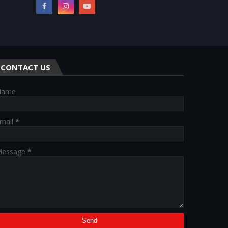
CONTACT US
Name
mail
*
essage
*