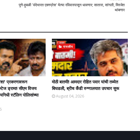
पुणे-हुबळी 'वंदेभारत एक्स्प्रेस' येत्या रविवारपासून धावणार; सातारा, सांगली, मिरजेत
थांबणार
राजकीय
शा' प्रकरणावरून
मोठी बातमी! आमदार रोहित पवार यांची तब्येत
ल्टेज ड्रामा! सीएम विजय
बिघडली, ब्रीच कँडी रुग्णालयात उपचार सुरू
िधी स्टॅलिन पोलिसांच्या
August 04, 2026
6