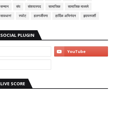
सन्मान
संप
संशयास्पद
सामाजिक
सामाजिक माध्यमे
सावधान!
स्फोट
हलगर्जीपणा
हार्दिक अभिनंदन
हृदयस्पर्शी
SOCIAL PLUGIN
LIVE SCORE