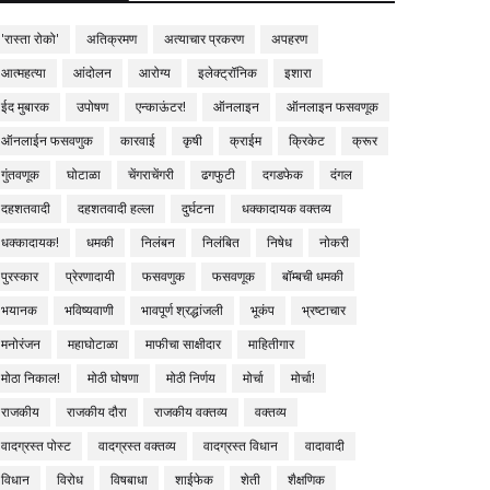
'रास्ता रोको'
अतिक्रमण
अत्याचार प्रकरण
अपहरण
आत्महत्या
आंदोलन
आरोग्य
इलेक्ट्रॉनिक
इशारा
ईद मुबारक
उपोषण
एन्काऊंटर!
ऑनलाइन
ऑनलाइन फसवणूक
ऑनलाईन फसवणुक
कारवाई
कृषी
क्राईम
क्रिकेट
क्रूर
गुंतवणूक
घोटाळा
चेंगराचेंगरी
ढगफुटी
दगडफेक
दंगल
दहशतवादी
दहशतवादी हल्ला
दुर्घटना
धक्कादायक वक्तव्य
धक्कादायक!
धमकी
निलंबन
निलंबित
निषेध
नोकरी
पुरस्कार
प्रेरणादायी
फसवणुक
फसवणूक
बॉम्बची धमकी
भयानक
भविष्यवाणी
भावपूर्ण श्रद्धांजली
भूकंप
भ्रष्टाचार
मनोरंजन
महाघोटाळा
माफीचा साक्षीदार
माहितीगार
मोठा निकाल!
मोठी घोषणा
मोठी निर्णय
मोर्चा
मोर्चा!
राजकीय
राजकीय दौरा
राजकीय वक्तव्य
वक्तव्य
वादग्रस्त पोस्ट
वादग्रस्त वक्तव्य
वादग्रस्त विधान
वादावादी
विधान
विरोध
विषबाधा
शाईफेक
शेती
शैक्षणिक