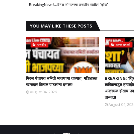
BreakingNews!...विनेश फोगाटच्या राजकीय खेळीला 'ब्रेक'
YOU MAY LIKE THESE POSTS
राजकीय
धक्कादायक!
मिरज पंचायत समिती भाजपच्या ताब्यात; मविआसह
BREAKING: 'त्रि
खासदार विशाल पाटलांना दणका!
तामिळनाडूत हायव्हो
आक्रमक होताच उदयन
August 04, 2026
ताब्यात!
August 04, 202