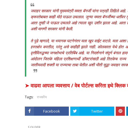
जवाहर सरकार यांनी मुख्यमंत्री ममता बॅनर्जी यांना पत्रही लिहिले आहे
क्रूरतेबाबत काही मोठे पाऊल उचलाल. जुन्या ममता बॅनर्जींच्या धर्तीव
आता तुम्ही जे पाऊल उचलले आहे त्याला खूप उशीर झाला आहे. आता तरी 
अशी मागणी सरकार यांनी केली.
ते पुढे म्हणाले, या भयानक घटनेनंतर मला खूप वाईट वाटले. मला आशा होत
हस्तक्षेप करतील, परंतु असे काहीही झाले नाही. कोलकाता येथे होत अस
वृत्तीविरुद्धच्या जनक्षोभाचे प्रतिबिंब आहे. या निदर्शनाने संपूर्ण बं
आंदोलन जितके महिला प्रशिक्षणार्थी डॉक्टरांसाठी आहे तितकेच राज
जातीयवादी शक्ती या राज्याचा ताबा घेतील अशी भीती सुद्धा जवाहर सरका
➤ वाढवा आपला व्यवसाय / वेब पोर्टल्स करिता इथे क्ल
Tags:
राजकीय
Facebook
Twitter
OLDER