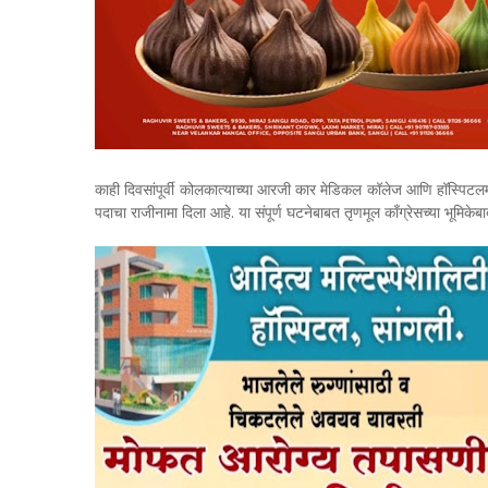
काही दिवसांपूर्वी कोलकात्याच्या आरजी कार मेडिकल कॉलेज आणि हॉस्पिटलमध
पदाचा राजीनामा दिला आहे. या संपूर्ण घटनेबाबत तृणमूल काँग्रेसच्या भूमि