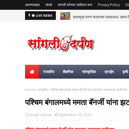
आमच्याबद्दल
संपर्क
सांगली दर्पणवर जाहिरात करा
Privacy Policy
Di
हसतमुख तरुण काळाच्या पडद्याआड: अक्षय विष्
🔴 LIVE NEWS
राजकीय
शैक्षणिक
सांस्कृतिक
क्राईम
कृषी
Home
राजकीय
पश्चिम बंगालमध्ये ममता बॅनर्जी यांना झटका!! सरकारचा राजीनामा
पश्चिम बंगालमध्ये ममता बॅनर्जी यांना
Sangli Darpan
September 09, 2024