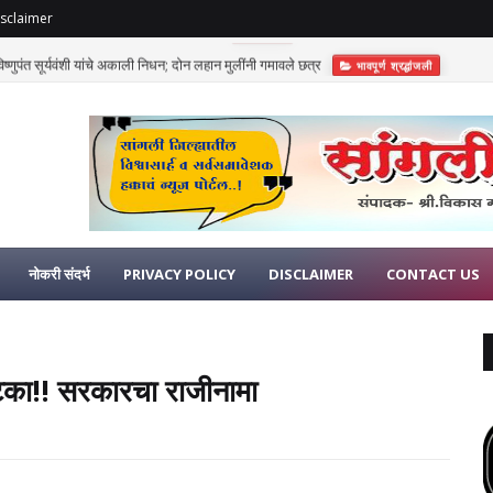
sclaimer
णुपंत सूर्यवंशी यांचे अकाली निधन; दोन लहान मुलींनी गमावले छत्र
भावपूर्ण श्रद्धांजली
नोकरी संदर्भ
PRIVACY POLICY
DISCLAIMER
CONTACT US
 झटका!! सरकारचा राजीनामा