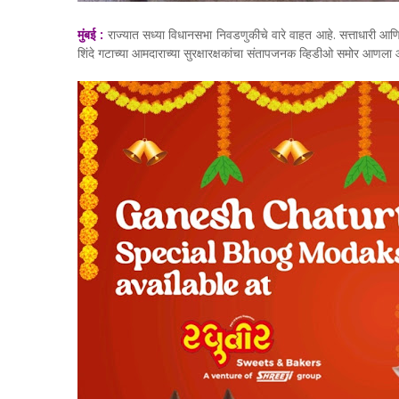
मुंबई :
राज्यात सध्या विधानसभा निवडणुकीचे वारे वाहत आहे. सत्ताधारी आणि
शिंदे गटाच्या आमदाराच्या सुरक्षारक्षकांचा संतापजनक व्हिडीओ समोर आणला 