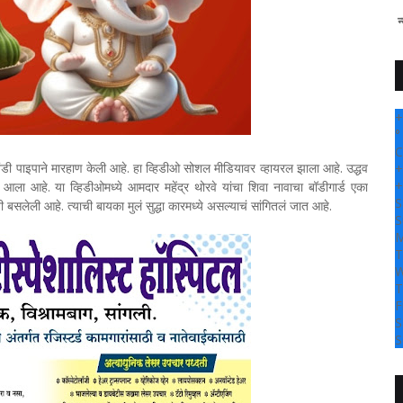
" सांगली दर्पण न्यूज वर आपल्या सर
+
°
C
ोखंडी पाइपाने मारहाण केली आहे. हा व्हिडीओ सोशल मीडियावर व्हायरल झाला आहे. उद्धव
+
+
ा आहे. या व्हिडीओमध्ये आमदार महेंद्र थोरवे यांचा शिवा नावाचा बॉडीगार्ड एका
S
ी बसलेली आहे. त्याची बायका मुलं सुद्धा कारमध्ये असल्याचं सांगितलं जात आहे.
S
M
T
W
T
F
S
S