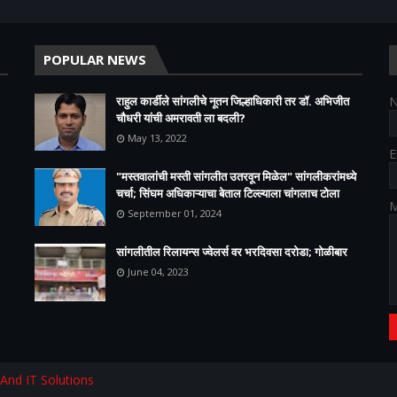
POPULAR NEWS
राहुल कार्डीले सांगलीचे नूतन जिल्हाधिकारी तर डॉ. अभिजीत
चौधरी यांची अमरावती ला बदली?
May 13, 2022
E
"मस्तवालांची मस्ती सांगलीत उतरवून मिळेल" सांगलीकरांमध्ये
चर्चा; सिंघम अधिकाऱ्याचा बेताल टिल्ल्याला चांगलाच टोला
M
September 01, 2024
सांगलीतील रिलायन्स ज्वेलर्स वर भरदिवसा दरोडा; गोळीबार
June 04, 2023
 And IT Solutions