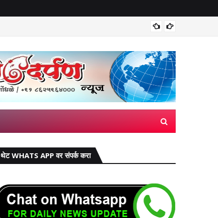
पाटगाव य
थेट WHATS APP वर संपर्क करा