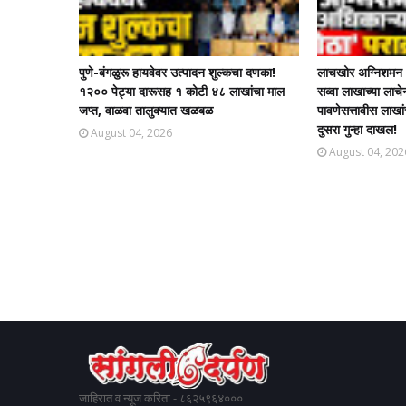
पुणे-बंगळुरू हायवेवर उत्पादन शुल्कचा दणका!
लाचखोर अग्निशमन अ
१२०० पेट्या दारूसह १ कोटी ४८ लाखांचा माल
सव्वा लाखाच्या ला
जप्त, वाळवा तालुक्यात खळबळ
पावणेसत्तावीस लाखा
दुसरा गुन्हा दाखल!​
August 04, 2026
August 04, 202
जाहिरात व न्यूज करिता - ८६२५९६४०००