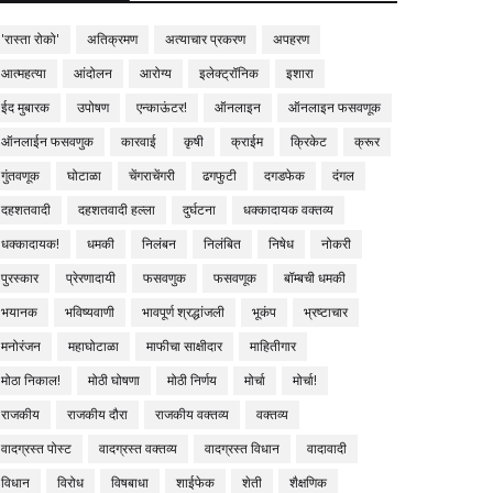
'रास्ता रोको'
अतिक्रमण
अत्याचार प्रकरण
अपहरण
आत्महत्या
आंदोलन
आरोग्य
इलेक्ट्रॉनिक
इशारा
ईद मुबारक
उपोषण
एन्काऊंटर!
ऑनलाइन
ऑनलाइन फसवणूक
ऑनलाईन फसवणुक
कारवाई
कृषी
क्राईम
क्रिकेट
क्रूर
गुंतवणूक
घोटाळा
चेंगराचेंगरी
ढगफुटी
दगडफेक
दंगल
दहशतवादी
दहशतवादी हल्ला
दुर्घटना
धक्कादायक वक्तव्य
धक्कादायक!
धमकी
निलंबन
निलंबित
निषेध
नोकरी
पुरस्कार
प्रेरणादायी
फसवणुक
फसवणूक
बॉम्बची धमकी
भयानक
भविष्यवाणी
भावपूर्ण श्रद्धांजली
भूकंप
भ्रष्टाचार
मनोरंजन
महाघोटाळा
माफीचा साक्षीदार
माहितीगार
मोठा निकाल!
मोठी घोषणा
मोठी निर्णय
मोर्चा
मोर्चा!
राजकीय
राजकीय दौरा
राजकीय वक्तव्य
वक्तव्य
वादग्रस्त पोस्ट
वादग्रस्त वक्तव्य
वादग्रस्त विधान
वादावादी
विधान
विरोध
विषबाधा
शाईफेक
शेती
शैक्षणिक