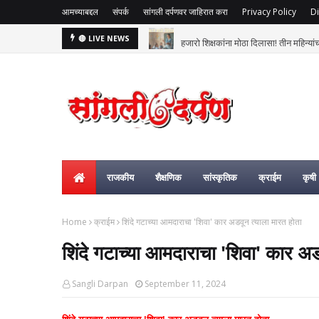
आमच्याबद्दल
संपर्क
सांगली दर्पणवर जाहिरात करा
Privacy Policy
Di
हजारो शिक्षकांना मोठा दिलासा! तीन महिन्य
🔴 LIVE NEWS
राजकीय
शैक्षणिक
सांस्कृतिक
क्राईम
कृषी
Home
क्राईम
शिंदे गटाच्या आमदाराचा 'शिवा' कार अडवून त्याला मारत होता
शिंदे गटाच्या आमदाराचा 'शिवा' कार अड
Sangli Darpan
September 11, 2024