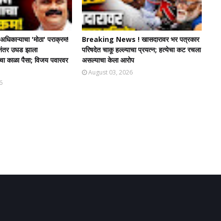
धिकाऱ्याचा 'मोठा' पराक्रम!
Breaking News ! खासदारावर भर पत्रकार
चेनंतर उघड झाला
परिषदेत चाकू हल्ल्याचा प्रयत्न; हत्येचा कट रचला
ंचा काळा पैसा; विजय पवारवर
असल्याचा केला आरोप
August 03, 2026
6