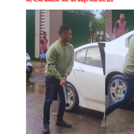
शिंदे गटाच्या आमदाराचा 'शिवा' कार अडवून त्याला मारत होता