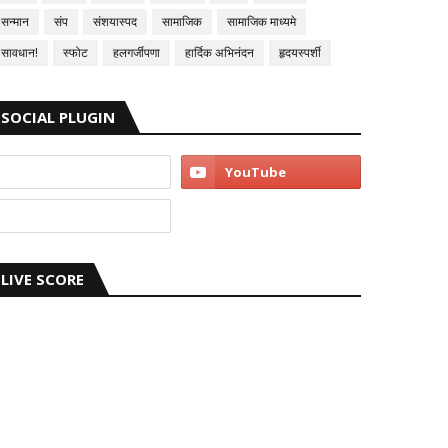
सन्मान
संप
संशयास्पद
सामाजिक
सामाजिक माध्यमे
सावधान!
स्फोट
हलगर्जीपणा
हार्दिक अभिनंदन
हृदयस्पर्शी
SOCIAL PLUGIN
LIVE SCORE