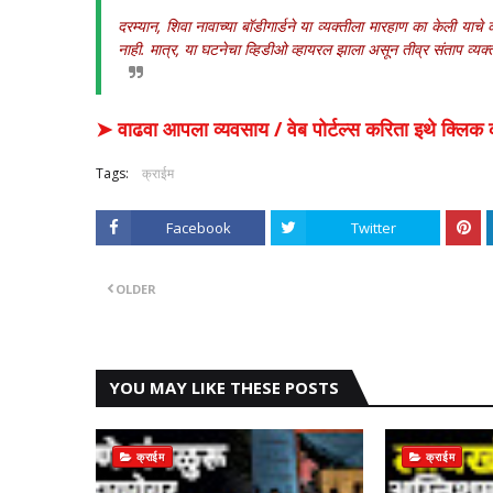
दरम्यान, शिवा नावाच्या बॉडीगार्डने या व्यक्तीला मारहाण का केली याच
नाही. मात्र, या घटनेचा व्हिडीओ व्हायरल झाला असून तीव्र संताप व्यक
➤ वाढवा आपला व्यवसाय / वेब पोर्टल्स करिता इथे क्ल
Tags:
क्राईम
Facebook
Twitter
OLDER
YOU MAY LIKE THESE POSTS
क्राईम
क्राईम