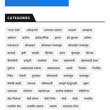
See 7-Day Forecast
CATEGORIES
'रास्ता रोको'
अतिक्रमण
अत्याचार प्रकरण
अपहरण
आत्महत्या
आंदोलन
आरोग्य
इलेक्ट्रॉनिक
इशारा
ईद मुबारक
उपोषण
एन्काऊंटर!
ऑनलाइन
ऑनलाइन फसवणूक
ऑनलाईन फसवणुक
कारवाई
कृषी
क्राईम
क्रिकेट
क्रूर
गुंतवणूक
घोटाळा
चेंगराचेंगरी
ढगफुटी
दगडफेक
दंगल
दहशतवादी
दहशतवादी हल्ला
दुर्घटना
धक्कादायक वक्तव्य
धक्कादायक!
धमकी
निलंबन
निलंबित
निषेध
नोकरी
पुरस्कार
प्रेरणादायी
फसवणुक
फसवणूक
बॉम्बची धमकी
भयानक
भविष्यवाणी
भावपूर्ण श्रद्धांजली
भूकंप
भ्रष्टाचार
मनोरंजन
महाघोटाळा
माफीचा साक्षीदार
माहितीगार
मोठा निकाल!
मोठी घोषणा
मोठी निर्णय
मोर्चा
मोर्चा!
राजकीय
राजकीय दौरा
राजकीय वक्तव्य
वक्तव्य
वादग्रस्त पोस्ट