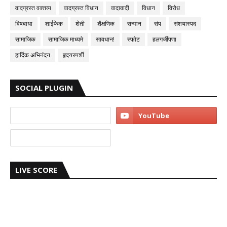
वादग्रस्त वक्तव्य
वादग्रस्त विधान
वादावादी
विधान
विरोध
विषबाधा
शाईफेक
शेती
शैक्षणिक
सन्मान
संप
संशयास्पद
सामाजिक
सामाजिक माध्यमे
सावधान!
स्फोट
हलगर्जीपणा
हार्दिक अभिनंदन
हृदयस्पर्शी
SOCIAL PLUGIN
LIVE SCORE