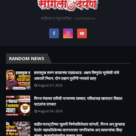
जाहिरात व न्यूज करिता - ८६२५९६४०००
RANDOM NEWS
हसतमुख तरुण काळाच्या पडद्याआड: अक्षय विष्णुपंत सूर्यवंशी यांचे
अकाली निधन; दोन लहान मुलींनी गमावले छत्र
August 07, 2026
मिरज पंचायत समिती भाजपच्या ताब्यात; मविआसह खासदार विशाल
पाटलांना दणका!
August 04, 2026
वाढीव घरपट्टीच्या जुलमी निर्णयाविरोधात सांगली, मिरज अन् कुपवाड
पेटले! महापालिकेच्या कारभारावर नागरिकांचा अन् व्यापाऱ्यांचा तीव्र
संताप; बाजारपेठांमधील व्यवहार ठप्प!​