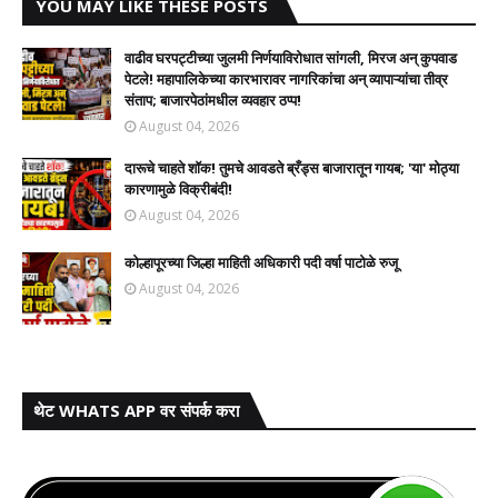
YOU MAY LIKE THESE POSTS
वाढीव घरपट्टीच्या जुलमी निर्णयाविरोधात सांगली, मिरज अन् कुपवाड
पेटले! महापालिकेच्या कारभारावर नागरिकांचा अन् व्यापाऱ्यांचा तीव्र
संताप; बाजारपेठांमधील व्यवहार ठप्प!​
August 04, 2026
दारूचे चाहते शॉक! तुमचे आवडते ब्रँड्स बाजारातून गायब; 'या' मोठ्या
कारणामुळे विक्रीबंदी!
August 04, 2026
कोल्हापूरच्या जिल्हा माहिती अधिकारी पदी वर्षा पाटोळे रुजू
August 04, 2026
थेट WHATS APP वर संपर्क करा