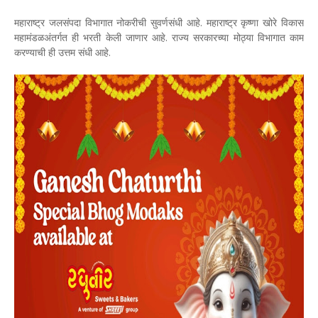
महाराष्ट्र जलसंपदा विभागात नोकरीची सुवर्णसंधी आहे. महाराष्ट्र कृष्णा खोरे विकास
महामंडळअंतर्गत ही भरती केली जाणार आहे. राज्य सरकारच्या मोठ्या विभागात काम
करण्याची ही उत्तम संधी आहे.