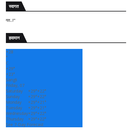
स्वागत
" सांगली
हवामान
+
28
°
C
+
29°
+
23°
Sangli
Friday, 07
Saturday
+
29°
+
22°
Sunday
+
29°
+
22°
Monday
+
29°
+
21°
Tuesday
+
29°
+
21°
Wednesday
+
29°
+
22°
Thursday
+
29°
+
22°
See 7-Day Forecast