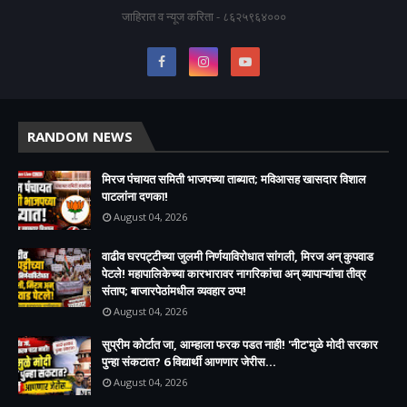
जाहिरात व न्यूज करिता - ८६२५९६४०००
RANDOM NEWS
मिरज पंचायत समिती भाजपच्या ताब्यात; मविआसह खासदार विशाल
पाटलांना दणका!
August 04, 2026
वाढीव घरपट्टीच्या जुलमी निर्णयाविरोधात सांगली, मिरज अन् कुपवाड
पेटले! महापालिकेच्या कारभारावर नागरिकांचा अन् व्यापाऱ्यांचा तीव्र
संताप; बाजारपेठांमधील व्यवहार ठप्प!​
August 04, 2026
सुप्रीम कोर्टात जा, आम्हाला फरक पडत नाही! 'नीट'मुळे मोदी सरकार
पुन्हा संकटात? 6 विद्यार्थी आणणार जेरीस...
August 04, 2026