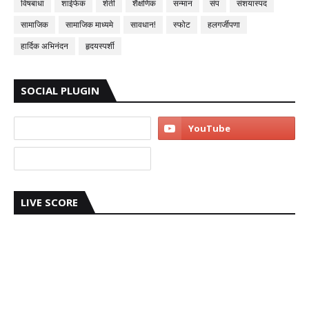
विषबाधा
शाईफेक
शेती
शैक्षणिक
सन्मान
संप
संशयास्पद
सामाजिक
सामाजिक माध्यमे
सावधान!
स्फोट
हलगर्जीपणा
हार्दिक अभिनंदन
हृदयस्पर्शी
SOCIAL PLUGIN
LIVE SCORE