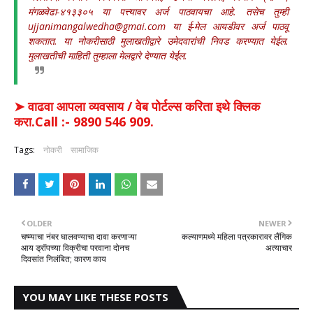
मंगळवेढा-४१३३०५ या पत्त्यावर अर्ज पाठवायचा आहे. तसेच तुम्ही
ujjanimangalwedha@gmai.com या ई-मेल आयडीवर अर्ज पाठवू
शकतात. या नोकरीसाठी मुलाखतीद्वारे उमेदवारांची निवड करण्यात येईल.
मुलाखतीची माहिती तुम्हाला मेलद्वारे देण्यात येईल.
➤ वाढवा आपला व्यवसाय / वेब पोर्टल्स करिता इथे क्लिक
करा.Call :- 9890 546 909.
Tags:
नोकरी
सामाजिक
OLDER
NEWER
चष्म्याचा नंबर घालवण्याचा दावा करणाऱ्या
कल्याणमध्ये महिला पत्रकारावर लैंगिक
आय ड्रॉपच्या विक्रीचा परवाना दोनच
अत्याचार
दिवसांत निलंबित; कारण काय
YOU MAY LIKE THESE POSTS