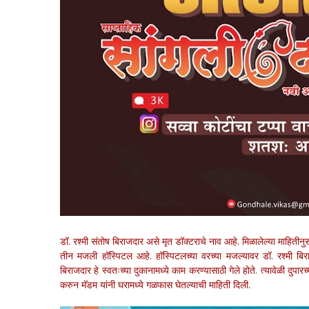
डॉ. रश्मी संतोष बिराजदार असे मृत डॉक्टराचे नाव आहे. मिळालेल्या माहिती
तीन मजली हॉस्पिटल आहे. हॉस्पिटलच्या वरच्या मजल्यावर डॉ. रश्मी बिर
बिराजदार हे स्वतःच्या दुकानामध्ये काम करण्यासाठी गेले होते. त्यावेळी दु
करुन मॅडम यांनी घरामध्ये गळफास घेतल्याची माहिती दिली.