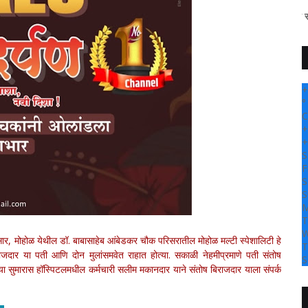
+
°
C
+
+
S
F
S
S
M
T
W
नुसार, मोहोळ येथील डॉ. बाबासाहेब आंबेडकर चौक परिसरातील मोहोळ मल्टी स्पेशालिटी हे
T
ाजदार या पती आणि दोन मुलांसमवेत राहात होत्या. सकाळी नेहमीप्रमाणे पती संतोष
S
पारच्या सुमारास हॉस्पिटलमधील कर्मचारी सलीम मकानदार याने संतोष बिराजदार याला संपर्क