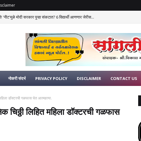
sclaimer
 'नीट'मुळे मोदी सरकार पुन्हा संकटात? 6 विद्यार्थी आणणार जेरीस...
नोकरी संदर्भ
PRIVACY POLICY
DISCLAIMER
CONTACT US
त महिला डॉक्टरची गळफास घेत आत्महत्या.
निक चिठ्ठी लिहित महिला डॉक्टरची गळफास