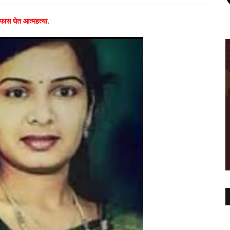
ळफास घेत आत्महत्या.