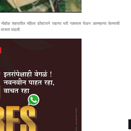
ा मोहोळ शहरातील महिला डॉक्टराने राहत्या घरी गळफास घेऊन आत्महत्या केल्याची
2 वाजता घडली.