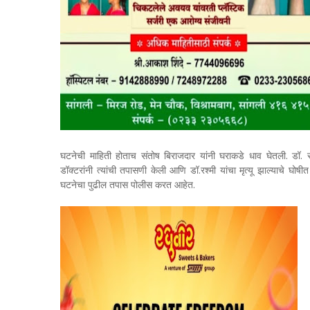
घटनेची माहिती होताच संतोष बिराजदार यांनी घराकडे धाव घेतली. डॉ. रश्
डॉक्टरांनी त्यांची तपासणी केली आणि डॉ.रश्मी यांचा मृत्यू झाल्याचे घो
घटनेचा पुढील तपास पोलीस करत आहेत.