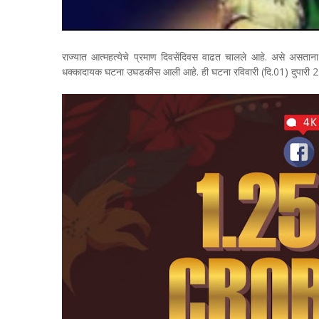
राज्यात आत्महत्येचे प्रमाण दिवसेंदिवस वाढत चालले आहे. असे असतान
धक्कादायक घटना उघडकीस आली आहे. ही घटना रविवारी (दि.01) दुपारी 