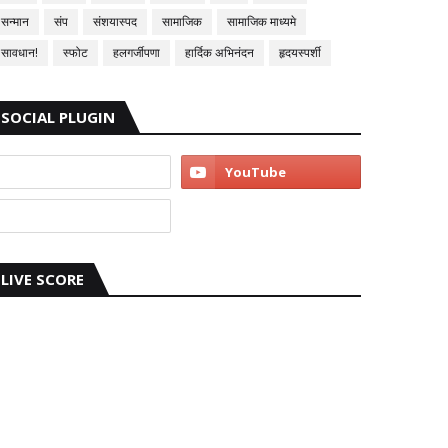
सन्मान
संप
संशयास्पद
सामाजिक
सामाजिक माध्यमे
सावधान!
स्फोट
हलगर्जीपणा
हार्दिक अभिनंदन
हृदयस्पर्शी
SOCIAL PLUGIN
LIVE SCORE