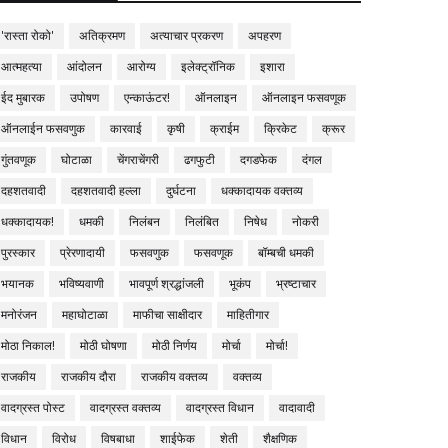
'रास्ता रोको'
अतिक्रमण
अत्याचार प्रकरण
अपहरण
आत्महत्या
आंदोलन
आरोग्य
इलेक्ट्रॉनिक
इशारा
ईद मुबारक
उपोषण
एन्काऊंटर!
ऑनलाइन
ऑनलाइन फसवणूक
ऑनलाईन फसवणुक
कारवाई
कृषी
क्राईम
क्रिकेट
क्रूर
गुंतवणूक
घोटाळा
चेंगराचेंगरी
ढगफुटी
दगडफेक
दंगल
दहशतवादी
दहशतवादी हल्ला
दुर्घटना
धक्कादायक वक्तव्य
धक्कादायक!
धमकी
निलंबन
निलंबित
निषेध
नोकरी
पुरस्कार
प्रेरणादायी
फसवणुक
फसवणूक
बॉम्बची धमकी
भयानक
भविष्यवाणी
भावपूर्ण श्रद्धांजली
भूकंप
भ्रष्टाचार
मनोरंजन
महाघोटाळा
माफीचा साक्षीदार
माहितीगार
मोठा निकाल!
मोठी घोषणा
मोठी निर्णय
मोर्चा
मोर्चा!
राजकीय
राजकीय दौरा
राजकीय वक्तव्य
वक्तव्य
वादग्रस्त पोस्ट
वादग्रस्त वक्तव्य
वादग्रस्त विधान
वादावादी
विधान
विरोध
विषबाधा
शाईफेक
शेती
शैक्षणिक