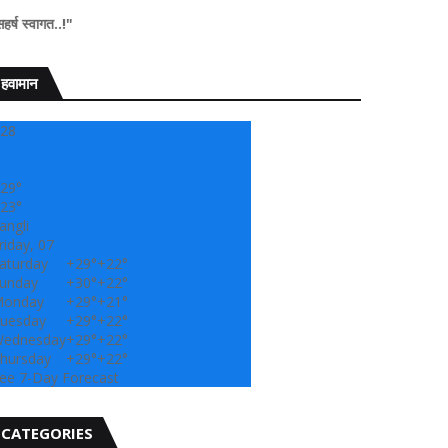
" सांगली दर्पण न्यूज
हवामान
28
29°
23°
angli
riday, 07
aturday
+
29°
+
22°
unday
+
30°
+
22°
onday
+
29°
+
21°
uesday
+
29°
+
22°
ednesday
+
29°
+
22°
hursday
+
29°
+
22°
ee 7-Day Forecast
CATEGORIES