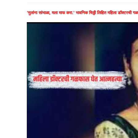
'मुलांना सांभाळा, मला माफ करा.' भावनिक चिठ्ठी लिहित महिला डॉक्टरची ग