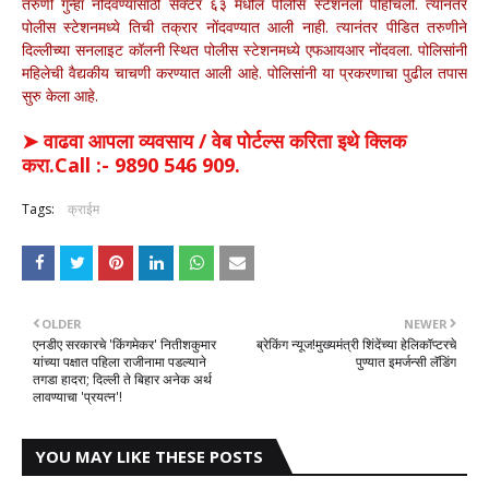
तरुणी गुन्हा नोंदवण्यासाठी सेक्टर ६३ मधील पोलीस स्टेशनला पोहोचली. त्यानंतर
पोलीस स्टेशनमध्ये तिची तक्रार नोंदवण्यात आली नाही. त्यानंतर पीडित तरुणीने
दिल्लीच्या सनलाइट कॉलनी स्थित पोलीस स्टेशनमध्ये एफआयआर नोंदवला. पोलिसांनी
महिलेची वैद्यकीय चाचणी करण्यात आली आहे. पोलिसांनी या प्रकरणाचा पुढील तपास
सुरु केला आहे.
➤ वाढवा आपला व्यवसाय / वेब पोर्टल्स करिता इथे क्लिक
करा.Call :- 9890 546 909.
Tags:
क्राईम
OLDER
NEWER
एनडीए सरकारचे 'किंगमेकर' नितीशकुमार
ब्रेकिंग न्यूज!मुख्यमंत्री शिंदेंच्या हेलिकॉप्टरचे
यांच्या पक्षात पहिला राजीनामा पडल्याने
पुण्यात इमर्जन्सी लॅडिंग
तगडा हादरा; दिल्ली ते बिहार अनेक अर्थ
लावण्याचा 'प्रयत्न'!
YOU MAY LIKE THESE POSTS