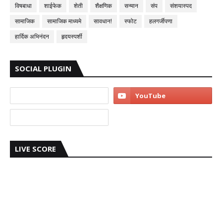
विषबाधा
शाईफेक
शेती
शैक्षणिक
सन्मान
संप
संशयास्पद
सामाजिक
सामाजिक माध्यमे
सावधान!
स्फोट
हलगर्जीपणा
हार्दिक अभिनंदन
हृदयस्पर्शी
SOCIAL PLUGIN
LIVE SCORE