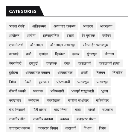
CATEGORIES
'रास्ता रोको'
अतिक्रमण
अत्याचार प्रकरण
अपहरण
आत्महत्या
आंदोलन
आरोग्य
इलेक्ट्रॉनिक
इशारा
ईद मुबारक
उपोषण
एन्काऊंटर!
ऑनलाइन
ऑनलाइन फसवणूक
ऑनलाईन फसवणुक
कारवाई
कृषी
क्राईम
क्रिकेट
क्रूर
गुंतवणूक
घोटाळा
चेंगराचेंगरी
ढगफुटी
दगडफेक
दंगल
दहशतवादी
दहशतवादी हल्ला
दुर्घटना
धक्कादायक वक्तव्य
धक्कादायक!
धमकी
निलंबन
निलंबित
निषेध
नोकरी
पुरस्कार
प्रेरणादायी
फसवणुक
फसवणूक
बॉम्बची धमकी
भयानक
भविष्यवाणी
भावपूर्ण श्रद्धांजली
भूकंप
भ्रष्टाचार
मनोरंजन
महाघोटाळा
माफीचा साक्षीदार
माहितीगार
मोठा निकाल!
मोठी घोषणा
मोठी निर्णय
मोर्चा
मोर्चा!
राजकीय
राजकीय दौरा
राजकीय वक्तव्य
वक्तव्य
वादग्रस्त पोस्ट
वादग्रस्त वक्तव्य
वादग्रस्त विधान
वादावादी
विधान
विरोध