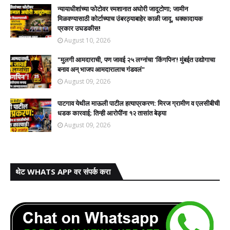
न्यायाधीशांच्या फोटोवर स्मशानात अघोरी जादूटोणा; जामीन
मिळवण्यासाठी कोर्टाच्याच उंबरठ्याबाहेर काळी जादू, धक्कादायक
प्रकार उघडकीस!
August 10, 2026
"मुलगी आमदाराची, पण जावई २५ लग्नांचा 'किंगपिन'! मुंबईत उद्योगाचा
बनाव अन् भाजप आमदारालाच गंडवलं"
August 09, 2026
पाटगाव येथील माऊली पाटील हत्याप्रकरण: मिरज ग्रामीण व एलसीबीची
धडक कारवाई; तिन्ही आरोपींना १२ तासांत बेड्या
August 09, 2026
थेट WHATS APP वर संपर्क करा