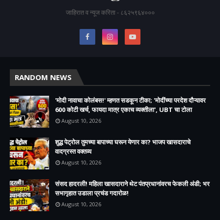
जाहिरात व न्यूज करिता - ८६२५९६४०००
RANDOM NEWS
'मोदी नावाचा कोलंबस!' म्हणत सडकून टीका; 'मोदींच्या परदेश दौऱ्यावर
600 कोटी खर्च, फायदा मात्र एकाच व्यक्तीला', UBT चा टोला
August 10, 2026
शुद्ध पेट्रोल तुमच्या बापाच्या घरून येणार का? भाजप खासदाराचे
वादग्रस्त वक्तव्य
August 10, 2026
संसद हादरली! महिला खासदाराने थेट पंतप्रधानांवरच फेकली अंडी; भर
सभागृहात उडाला प्रचंड गदारोळ!
August 10, 2026