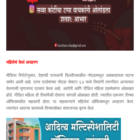
महिलेचं केलं अपहरण
मीडिया रिपोर्टनुसार, देशाची राजधानी दिल्लीजवळील नोएडामधून धक्कादायक घटना
समोर आली आहे. उत्तर प्रदेशच्या नोएडा सेक्टर ६३ मध्ये तिघांनी तरुणीवर अत्याचार
केल्याची घृणास्पद प्रकार केला आहे. आरोपी आणि पीडित महिला एकमेकांना ओळखत
होते. पीडित महिला ही तिघांपैकी दोघांना चांगली ओळखत होती. त्यातील एकजण तिच्या
ऑफिसमधील सहकारी होता. या सहकाऱ्याने महिलेचं ऑफिसमधून अपहरण केलं.
त्यानंतर धावत्या कारमध्ये तिच्यासोबत संताजनक कृत्य केलं.