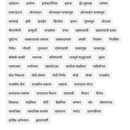
आंदोलन
आरोग्य
इलेक्ट्रॉनिक
इशारा
ईद मुबारक
उपोषण
एन्काऊंटर!
ऑनलाइन
ऑनलाइन फसवणूक
ऑनलाईन फसवणुक
कारवाई
कृषी
क्राईम
क्रिकेट
क्रूर
गुंतवणूक
घोटाळा
चेंगराचेंगरी
ढगफुटी
दगडफेक
दंगल
दहशतवादी
दहशतवादी हल्ला
दुर्घटना
धक्कादायक वक्तव्य
धक्कादायक!
धमकी
निलंबन
निलंबित
निषेध
नोकरी
पुरस्कार
प्रेरणादायी
फसवणुक
फसवणूक
बॉम्बची धमकी
भयानक
भविष्यवाणी
भावपूर्ण श्रद्धांजली
भूकंप
भ्रष्टाचार
मनोरंजन
महाघोटाळा
माफीचा साक्षीदार
माहितीगार
मोठा निकाल!
मोठी घोषणा
मोठी निर्णय
मोर्चा
मोर्चा!
राजकीय
राजकीय दौरा
राजकीय वक्तव्य
वक्तव्य
वादग्रस्त पोस्ट
वादग्रस्त वक्तव्य
वादग्रस्त विधान
वादावादी
विधान
विरोध
विषबाधा
शाईफेक
शेती
शैक्षणिक
सन्मान
संप
संशयास्पद
सामाजिक
सामाजिक माध्यमे
सावधान!
स्फोट
हलगर्जीपणा
हार्दिक अभिनंदन
हृदयस्पर्शी