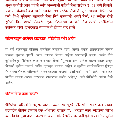
असून पत्नीशी त्याचे चांगले संबंध असल्याची माहिती तिला सप्टेंबर २०२३ मध्ये मिळाली.
यावरून दोघांमध्ये वाद झाले. त्यानंतर ११ सप्टेंबर रोजी ती पुन्हा त्याच्या ऑफिसमध्ये
गेली, जिथे सुमेघच्या चालकाने तिला जिवे मारण्याची धमकी दिली. १४ सप्टेंबर रोजी
सुमेघने तिला आपटे रोडवरील एका हॉटेलमध्ये बोलावले. तेथे त्याची पत्नीदेखील
उपस्थित होती. तिथेदेखील त्यांच्यामध्ये टोकाचे वाद झाले.
पोलिसांकडून अटकेला टाळाटाळ : पीडितेचा गंभीर आरोप
या सर्व घटनांमुळे पीडिता मानसिक तणावात गेली. तिच्या मनात आत्महत्येचे विचार
यायला सुरवात झाली. त्याच काळात तिच्या आईचा अपघातही झाला. अखेर तिने
सुमेघविरुद्ध पोलिसांत तक्रार दाखल केली. ''पुण्यात अशा अनेक घटना घडत असून
बिल्डर्स मुलींना लग्नाचे आमिष दाखवून फसवत आहेत. ते मुलींना भावनिकरित्या गुंतवून
गैरफायदा घेतात. पोलिसांनी यावर कारवाई करावी, अशी माझी मागणी आहे. मला वाटते
पोलीस त्याला अटक करण्यात टाळाटाळ करीत आहेत,'' असे पीडितेचे आरोप केले
आहेत.
पोलीस नेमकं काय म्हटले?
पीडितेच्या वकिलांनी तक्रार दाखल करत सर्व पुरावे पोलिसांना सादर केले आहेत.
बंडगार्डन पोलीस ठाण्याचे एक अधिकारी म्हणाले की, ''भारतीय न्याय संहितेच्या विविध
कलमांतर्गत गुन्हा दाखल करण्यात आला आहे. वैद्यकीय तपासणी पूर्ण झाल्यानंतर पुढील