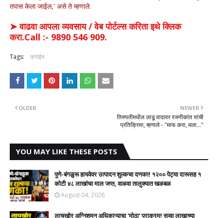
तपास केला जाईल,' असे ते म्हणाले.
➤ वाढवा आपला व्यवसाय / वेब पोर्टल्स करिता इथे क्लिक
करा.Call :- 9890 546 909.
Tags:
क्राईम
OLDER
NEWER
तिरुपतीमधील लाडू वादावर रजनीकांत यांची
प्रतिक्रिया, म्हणाले - "माफ करा, मला..."
YOU MAY LIKE THESE POSTS
पुणे-बंगळुरू हायवेवर उत्पादन शुल्कचा दणका! १२०० पेट्या दारूसह १
कोटी ४८ लाखांचा माल जप्त, वाळवा तालुक्यात खळबळ
August 04, 2026
लाचखोर अग्निशमन अधिकाऱ्याचा 'मोठा' पराक्रम! सव्वा लाखाच्या