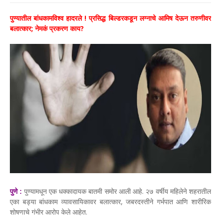
पुण्यातील बांधकामविश्व हादरले ! प्रसिद्ध बिल्डरकडून लग्नाचे आमिष देऊन तरुणीवर
बलात्कार; नेमकं प्रकरण काय?
पुणे :
पुण्यामधून एक धक्कादायक बातमी समोर आली आहे. २७ वर्षीय महिलेने शहरातील
एका बड्या बांधकाम व्यावसायिकावर बलात्कार, जबरदस्तीने गर्भपात आणि शारीरिक
शोषणाचे गंभीर आरोप केले आहेत.