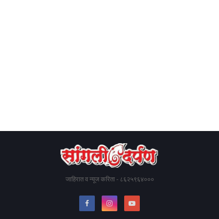
जाहिरात व न्यूज करिता - ८६२५९६४०००