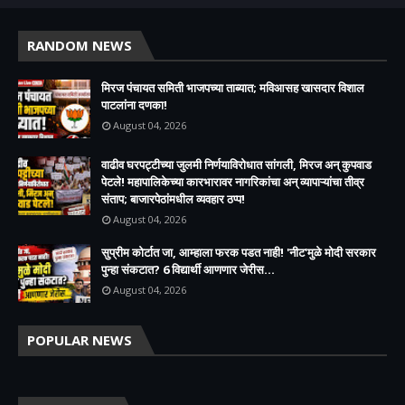
RANDOM NEWS
मिरज पंचायत समिती भाजपच्या ताब्यात; मविआसह खासदार विशाल
पाटलांना दणका!
August 04, 2026
वाढीव घरपट्टीच्या जुलमी निर्णयाविरोधात सांगली, मिरज अन् कुपवाड
पेटले! महापालिकेच्या कारभारावर नागरिकांचा अन् व्यापाऱ्यांचा तीव्र
संताप; बाजारपेठांमधील व्यवहार ठप्प!​
August 04, 2026
सुप्रीम कोर्टात जा, आम्हाला फरक पडत नाही! 'नीट'मुळे मोदी सरकार
पुन्हा संकटात? 6 विद्यार्थी आणणार जेरीस...
August 04, 2026
POPULAR NEWS