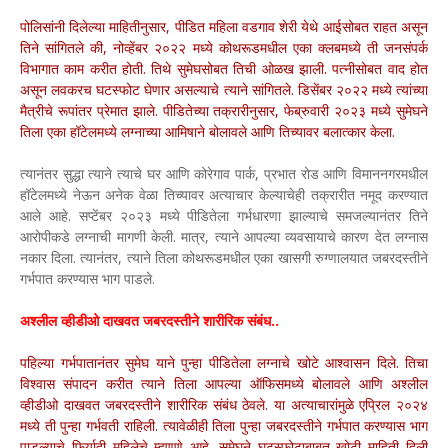
पोलिसांनी दिलेल्या माहितीनुसार, पीडित महिला वडगाव शेरी येथे आईसोबत राहत असून
तिने सांगितले की, नोव्हेंबर २०२२ मध्ये कोथरूडमधील एका क्लबमध्ये ती जनसंपर्क
विभागात काम करीत होती. तिथे सुमेघसोबत तिची ओळख झाली. पत्नीसोबत वाद होत
असून लवकरच घटस्फोट घेणार असल्याचे त्याने सांगितले. डिसेंबर २०२२ मध्ये त्यांच्या
मैत्रीचे रूपांतर प्रेमात झाले. पीडितेच्या तक्रारीनुसार, फेब्रुवारी २०२३ मध्ये सुमेघने
तिला एका हॉटेलमध्ये लग्नाच्या आमिषाने बोलावले आणि तिच्यावर बलात्कार केला.
त्यानंतर सुद्धा त्याने त्याचे घर आणि कोरेगाव पार्क, प्रभात रोड आणि विमाननगरमधील
हॉटेलमध्ये नेऊन अनेक वेळा तिच्यावर अत्याचार केल्याचेही तक्रारीत नमूद करण्यात
आले आहे. सप्टेंबर २०२३ मध्ये पीडितेला गर्भधारणा झाल्याचे समजल्यानंतर तिने
आरोपीकडे लग्नाची मागणी केली. मात्र, त्याने आपल्या व्यवसायाचे कारण देत लग्नास
नकार दिला. त्यानंतर, त्याने तिला कोथरूडमधील एका खासगी रुग्णालयात जबरदस्तीने
गर्भपात करण्यास भाग पाडले.
अश्लील व्हीडीओ दाखवत जबरदस्तीने शारीरिक संबंध..
पहिल्या गर्भपातानंतर सुमेघ याने पुन्हा पीडितेला लग्नाचे खोटे आश्वासन दिले. तिचा
विश्वास संपादन करीत त्याने तिला आपल्या ऑफिसमध्ये बोलावले आणि अश्लील
व्हीडीओ दाखवत जबरदस्तीने शारीरिक संबंध ठेवले. या अत्याचारांमुळे एप्रिल २०२४
मध्ये ती पुन्हा गर्भवती राहिली. त्यावेळीही तिला पुन्हा जबरदस्तीने गर्भपात करण्यास भाग
पाडल्याचे फिर्यादी महिलेचे म्हणणे आहे. सुमेघने घटस्फोटाबाबत खोटी माहिती दिली