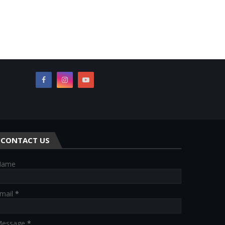
CONTACT US
Name
mail
*
essage
*