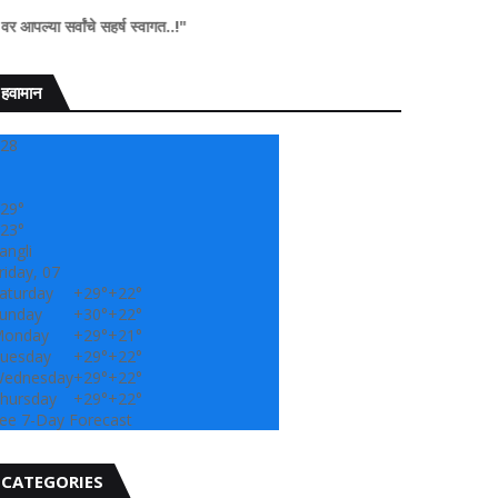
ंचे सहर्ष स्वागत..!"
हवामान
28
29°
23°
angli
riday, 07
aturday
+
29°
+
22°
unday
+
30°
+
22°
onday
+
29°
+
21°
uesday
+
29°
+
22°
ednesday
+
29°
+
22°
hursday
+
29°
+
22°
ee 7-Day Forecast
CATEGORIES