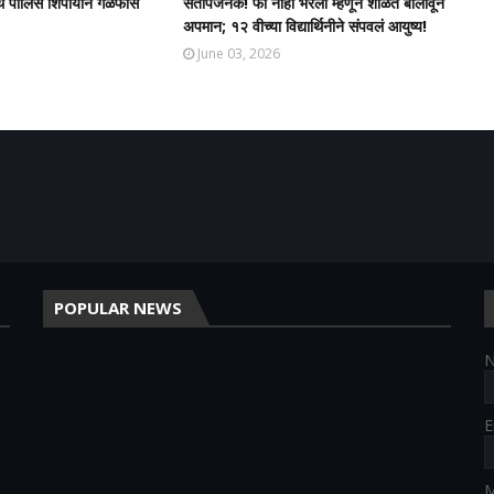
ेथे पोलिस शिपायाने गळफास
संतापजनक! फी नाही भरली म्हणून शाळेत बोलावून
अपमान; १२ वीच्या विद्यार्थिनीने संपवलं आयुष्य!
June 03, 2026
POPULAR NEWS
E
M