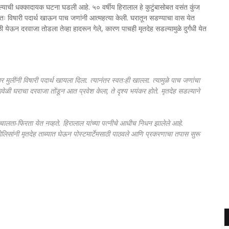
केल्याची धक्कादायक घटना घडली आहे. ५० वर्षीय हिरालाल हे कुटुंबासोबत वसंत कुंज
वतः विषारी पदार्थ खाऊन पाच जणांनी आत्महत्या केली. घरातून सडण्याचा वास येत
 येऊन दरवाजा तोडला तेव्हा हादरून गेले, कारण पाचही मृतदेह सडल्यामुळे दुर्गंधी येत
 मुलींनी विषारी पदार्थ खायला दिला. त्यानंतर स्वतःही खाल्ला. त्यामुळे पाच जणांचा
ावेळी घराचा दरवाजा तोंडून आत प्रवेश केला, ते दृश्य भयंकर होते. मृतदेह सडल्याने
ंना चालता-फिरता येत नव्हते. हिरालाल यांच्या पत्नीचे आधीच निधन झालेले आहे.
ोलिसांनी मृतदेह ताब्यात घेऊन पोस्टमार्टेमसाठी पाठवले आणि प्रकरणाचा तपास सुरू