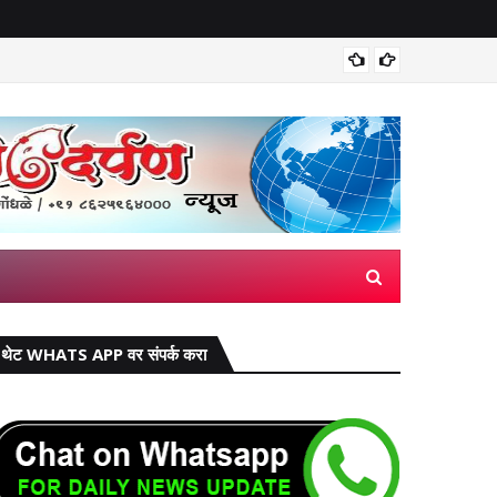
मिरज पंच
थेट WHATS APP वर संपर्क करा