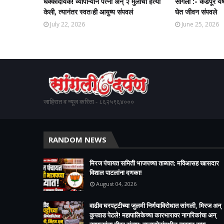
धक्कादायक! व्यापाऱ्याने पत्नी अन् २ मुलींची हत्या
सांगली :- कडेपूर य
केली, त्यानंतर स्वतःही आयुष्य संपवलं
घेत जीवन संपवले
July 22, 2026
June 25, 2026
जाहिरात व न्यूज करिता - ८६२५९६४०००
RANDOM NEWS
मिरज पंचायत समिती भाजपच्या ताब्यात; मविआसह खासदार
विशाल पाटलांना दणका!
August 04, 2026
वाढीव घरपट्टीच्या जुलमी निर्णयाविरोधात सांगली, मिरज अन्
कुपवाड पेटले! महापालिकेच्या कारभारावर नागरिकांचा अन्