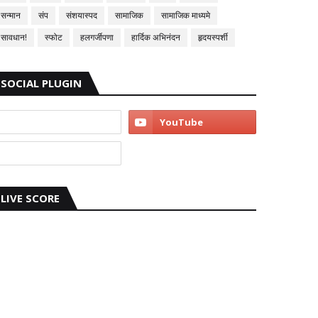
सन्मान
संप
संशयास्पद
सामाजिक
सामाजिक माध्यमे
सावधान!
स्फोट
हलगर्जीपणा
हार्दिक अभिनंदन
हृदयस्पर्शी
SOCIAL PLUGIN
LIVE SCORE