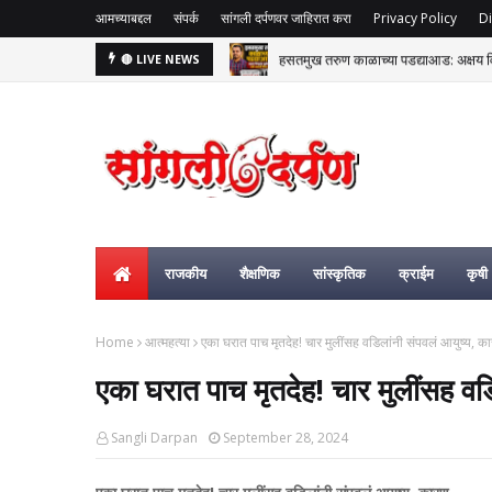
आमच्याबद्दल
संपर्क
सांगली दर्पणवर जाहिरात करा
Privacy Policy
Di
हसतमुख तरुण काळाच्या पडद्याआड: अक्षय विष्
🔴 LIVE NEWS
राजकीय
शैक्षणिक
सांस्कृतिक
क्राईम
कृषी
Home
आत्महत्या
एका घरात पाच मृतदेह! चार मुलींसह वडिलांनी संपवलं आयुष्य, का
एका घरात पाच मृतदेह! चार मुलींसह वड
Sangli Darpan
September 28, 2024