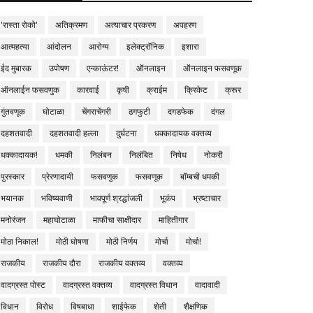
'रास्ता रोको'
अतिक्रमण
अत्याचार प्रकरण
अपहरण
आत्महत्या
आंदोलन
आरोग्य
इलेक्ट्रॉनिक
इशारा
ईद मुबारक
उपोषण
एन्काऊंटर!
ऑनलाइन
ऑनलाइन फसवणूक
ऑनलाईन फसवणुक
कारवाई
कृषी
क्राईम
क्रिकेट
क्रूर
गुंतवणूक
घोटाळा
चेंगराचेंगरी
ढगफुटी
दगडफेक
दंगल
दहशतवादी
दहशतवादी हल्ला
दुर्घटना
धक्कादायक वक्तव्य
धक्कादायक!
धमकी
निलंबन
निलंबित
निषेध
नोकरी
पुरस्कार
प्रेरणादायी
फसवणुक
फसवणूक
बॉम्बची धमकी
भयानक
भविष्यवाणी
भावपूर्ण श्रद्धांजली
भूकंप
भ्रष्टाचार
मनोरंजन
महाघोटाळा
माफीचा साक्षीदार
माहितीगार
मोठा निकाल!
मोठी घोषणा
मोठी निर्णय
मोर्चा
मोर्चा!
राजकीय
राजकीय दौरा
राजकीय वक्तव्य
वक्तव्य
वादग्रस्त पोस्ट
वादग्रस्त वक्तव्य
वादग्रस्त विधान
वादावादी
विधान
विरोध
विषबाधा
शाईफेक
शेती
शैक्षणिक