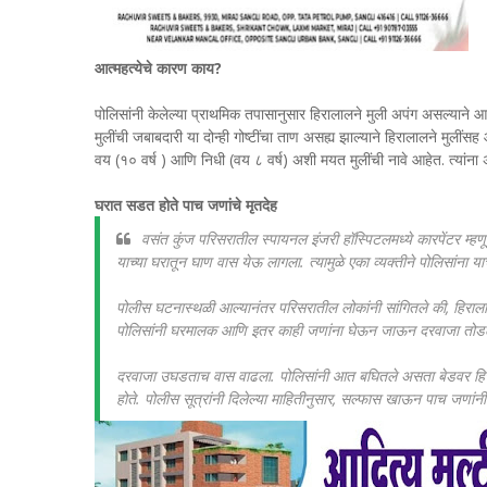
आत्महत्येचे कारण काय?
पोलिसांनी केलेल्या प्राथमिक तपासानुसार हिरालालने मुली अपंग असल्याने
मुलींची जबाबदारी या दोन्ही गोष्टींचा ताण असह्य झाल्याने हिरालालने मुलींसह
वय (१० वर्ष ) आणि निधी (वय ८ वर्ष) अशी मयत मुलींची नावे आहेत. त्यांना अ
घरात सडत होते पाच जणांचे मृतदेह
वसंत कुंज परिसरातील स्पायनल इंजरी हॉस्पिटलमध्ये कारपेंटर म्
याच्या घरातून घाण वास येऊ लागला. त्यामुळे एका व्यक्तीने पोलिसांना या
पोलीस घटनास्थळी आल्यानंतर परिसरातील लोकांनी सांगितले की, हिरालाल आ
पोलिसांनी घरमालक आणि इतर काही जणांना घेऊन जाऊन दरवाजा तोड
दरवाजा उघडताच वास वाढला. पोलिसांनी आत बघितले असता बेडवर हिराला
होते. पोलीस सूत्रांनी दिलेल्या माहितीनुसार, सल्फास खाऊन पाच जणांन