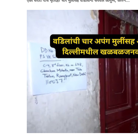
एका घरात पाच मृतदेह! चार मुलींसह वडिलांनी संपवलं आयुष्य, कारण...