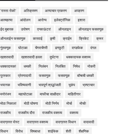
'रास्ता रोको'
अतिक्रमण
अत्याचार प्रकरण
अपहरण
आत्महत्या
आंदोलन
आरोग्य
इलेक्ट्रॉनिक
इशारा
ईद मुबारक
उपोषण
एन्काऊंटर!
ऑनलाइन
ऑनलाइन फसवणूक
ऑनलाईन फसवणुक
कारवाई
कृषी
क्राईम
क्रिकेट
क्रूर
गुंतवणूक
घोटाळा
चेंगराचेंगरी
ढगफुटी
दगडफेक
दंगल
दहशतवादी
दहशतवादी हल्ला
दुर्घटना
धक्कादायक वक्तव्य
धक्कादायक!
धमकी
निलंबन
निलंबित
निषेध
नोकरी
पुरस्कार
प्रेरणादायी
फसवणुक
फसवणूक
बॉम्बची धमकी
भयानक
भविष्यवाणी
भावपूर्ण श्रद्धांजली
भूकंप
भ्रष्टाचार
मनोरंजन
महाघोटाळा
माफीचा साक्षीदार
माहितीगार
मोठा निकाल!
मोठी घोषणा
मोठी निर्णय
मोर्चा
मोर्चा!
राजकीय
राजकीय दौरा
राजकीय वक्तव्य
वक्तव्य
वादग्रस्त पोस्ट
वादग्रस्त वक्तव्य
वादग्रस्त विधान
वादावादी
विधान
विरोध
विषबाधा
शाईफेक
शेती
शैक्षणिक