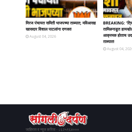
मिरज पंचायत समिती भाजपच्या ताब्यात; मविआसह
BREAKING: 'त्रि
खासदार विशाल पाटलांना दणका!
तामिळनाडूत हायव्हो
आक्रमक होताच उदयन
August 04, 2026
ताब्यात!
August 04, 202
जाहिरात व न्यूज करिता - ८६२५९६४०००