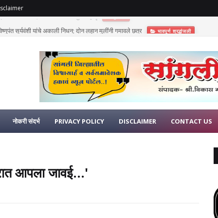
sclaimer
णुपंत सूर्यवंशी यांचे अकाली निधन; दोन लहान मुलींनी गमावले छत्र
भावपूर्ण श्रद्धांजली
नोकरी संदर्भ
PRIVACY POLICY
DISCLAIMER
CONTACT US
द्रात आपला जावई...'