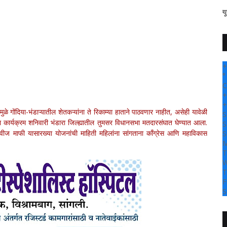
" सांगली दर्पण न्यूज वर आपल्या सर
+
°
C
+
+
ामुळे गोंदिया-भंडाऱ्यातील शेतकऱ्यांना ते रिकाम्या हाताने पाठवणार नाहीत, असेही यावेळी
S
्रेचा कार्यक्रम शनिवारी भंडारा जिल्ह्यातील तुमसर विधानसभा मतदारसंघात घेण्यात आला.
S
ीज माफी यासारख्या योजनांची माहिती महिलांना सांगताना काँग्रेस आणि महाविकास
S
M
T
W
T
F
S