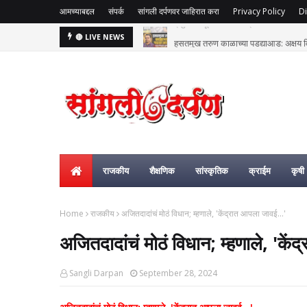
आमच्याबद्दल
संपर्क
सांगली दर्पणवर जाहिरात करा
Privacy Policy
Di
हसतमुख तरुण काळाच्या पडद्याआड: अक्षय विष्
🔴 LIVE NEWS
राजकीय
शैक्षणिक
सांस्कृतिक
क्राईम
कृषी
Home
राजकीय
अजितदादांचं मोठं विधान; म्हणाले, 'केंद्रात आपला जावई...'
अजितदादांचं मोठं विधान; म्हणाले, 'कें
Sangli Darpan
September 28, 2024