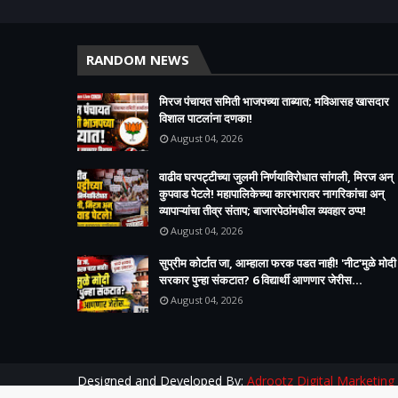
RANDOM NEWS
मिरज पंचायत समिती भाजपच्या ताब्यात; मविआसह खासदार
विशाल पाटलांना दणका!
August 04, 2026
वाढीव घरपट्टीच्या जुलमी निर्णयाविरोधात सांगली, मिरज अन्
कुपवाड पेटले! महापालिकेच्या कारभारावर नागरिकांचा अन्
व्यापाऱ्यांचा तीव्र संताप; बाजारपेठांमधील व्यवहार ठप्प!​
August 04, 2026
सुप्रीम कोर्टात जा, आम्हाला फरक पडत नाही! 'नीट'मुळे मोदी
सरकार पुन्हा संकटात? 6 विद्यार्थी आणणार जेरीस...
August 04, 2026
Designed and Developed By:
Adrootz Digital Marketing