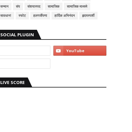
सन्मान
संप
संशयास्पद
सामाजिक
सामाजिक माध्यमे
सावधान!
स्फोट
हलगर्जीपणा
हार्दिक अभिनंदन
हृदयस्पर्शी
SOCIAL PLUGIN
LIVE SCORE