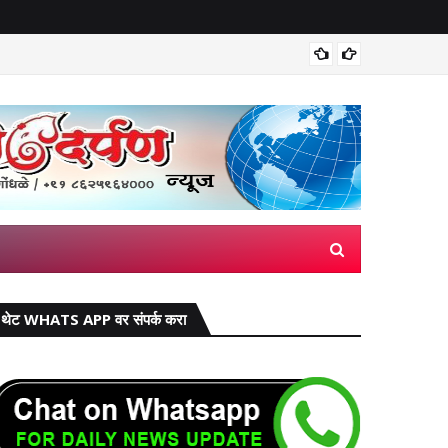
मिरज पंच
थेट WHATS APP वर संपर्क करा