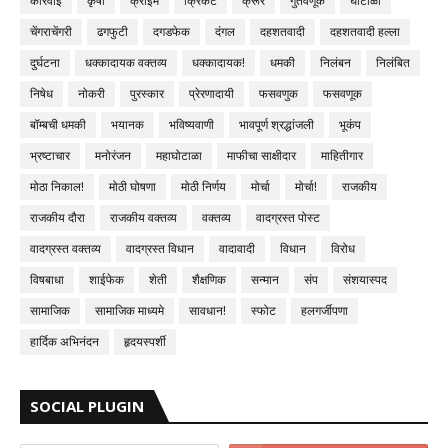
कारवाई
कृषी
क्राईम
क्रिकेट
क्रूर
गुंतवणूक
घोटाळा
चेंगराचेंगरी
ढगफुटी
दगडफेक
दंगल
दहशतवादी
दहशतवादी हल्ला
दुर्घटना
धक्कादायक वक्तव्य
धक्कादायक!
धमकी
निलंबन
निलंबित
निषेध
नोकरी
पुरस्कार
प्रेरणादायी
फसवणुक
फसवणूक
बॉम्बची धमकी
भयानक
भविष्यवाणी
भावपूर्ण श्रद्धांजली
भूकंप
भ्रष्टाचार
मनोरंजन
महाघोटाळा
माफीचा साक्षीदार
माहितीगार
मोठा निकाल!
मोठी घोषणा
मोठी निर्णय
मोर्चा
मोर्चा!
राजकीय
राजकीय दौरा
राजकीय वक्तव्य
वक्तव्य
वादग्रस्त पोस्ट
वादग्रस्त वक्तव्य
वादग्रस्त विधान
वादावादी
विधान
विरोध
विषबाधा
शाईफेक
शेती
शैक्षणिक
सन्मान
संप
संशयास्पद
सामाजिक
सामाजिक माध्यमे
सावधान!
स्फोट
हलगर्जीपणा
हार्दिक अभिनंदन
हृदयस्पर्शी
SOCIAL PLUGIN