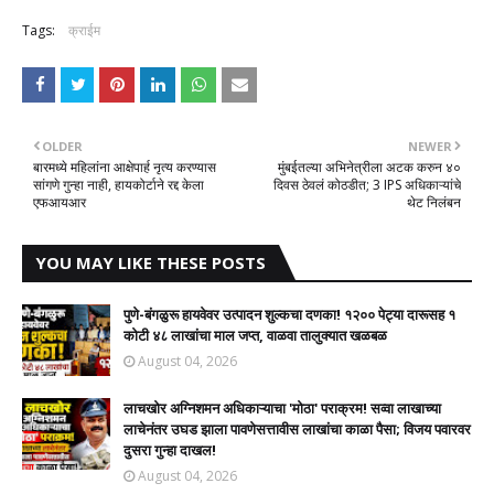
Tags:
क्राईम
OLDER
NEWER
बारमध्ये महिलांना आक्षेपार्ह नृत्य करण्यास
मुंबईतल्या अभिनेत्रीला अटक करुन ४०
सांगणे गुन्हा नाही, हायकोर्टाने रद्द केला
दिवस ठेवलं कोठडीत; 3 IPS अधिकाऱ्यांचे
एफआयआर
थेट निलंबन
YOU MAY LIKE THESE POSTS
पुणे-बंगळुरू हायवेवर उत्पादन शुल्कचा दणका! १२०० पेट्या दारूसह १
कोटी ४८ लाखांचा माल जप्त, वाळवा तालुक्यात खळबळ
August 04, 2026
लाचखोर अग्निशमन अधिकाऱ्याचा 'मोठा' पराक्रम! सव्वा लाखाच्या
लाचेनंतर उघड झाला पावणेसत्तावीस लाखांचा काळा पैसा; विजय पवारवर
दुसरा गुन्हा दाखल!​
August 04, 2026