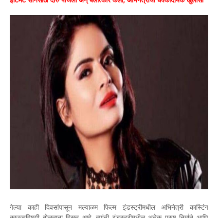
गेल्या काही दिवसांपासून मल्याळम फिल्म इंडस्ट्रीमधील अभिनेत्री कास्टिंग
काऊचविषयी बोलताना दिसत आहे. त्यांनी इंडस्ट्रीमधील अनेक पुरुष निर्माते आणि