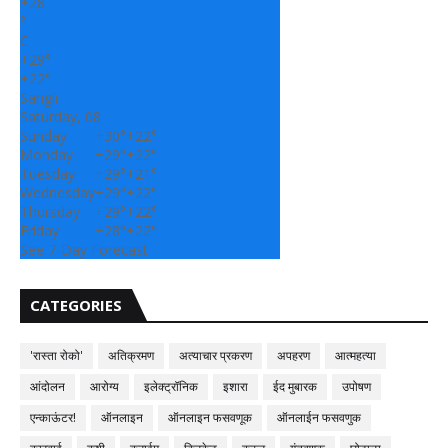
+
28
°
C
+
29°
+
22°
Sangli
Saturday, 08
Sunday
+
30°
+
22°
Monday
+
29°
+
22°
Tuesday
+
29°
+
21°
Wednesday
+
29°
+
22°
Thursday
+
29°
+
22°
Friday
+
28°
+
22°
See 7-Day Forecast
CATEGORIES
'रास्ता रोको'
अतिक्रमण
अत्याचार प्रकरण
अपहरण
आत्महत्या
आंदोलन
आरोग्य
इलेक्ट्रॉनिक
इशारा
ईद मुबारक
उपोषण
एन्काऊंटर!
ऑनलाइन
ऑनलाइन फसवणूक
ऑनलाईन फसवणुक