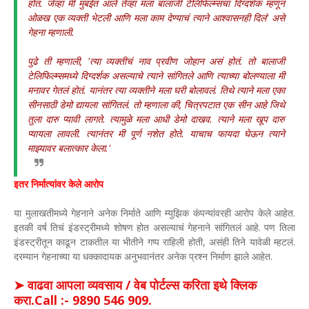
होतं. जेव्हा मी मुंबईत आले तेव्हा मला बालाजी टेलिफिल्म्सचा दिग्दर्शक म्हणून
ओळख एक व्यक्ती भेटली आणि मला काम देण्याचं त्याने आश्वासनही दिलं' असे
गेहना म्हणाली.
पुढे ती म्हणाली, 'त्या व्यक्तीचं नाव प्रवीण जोहान असं होतं. तो बालाजी
टेलिफिल्म्समध्ये दिग्दर्शक असल्याचे त्याने सांगितले आणि त्याच्या बोलण्याला मी
मनावर गेतलं होतं. यानंतर त्या व्यक्तीने मला घरी बोलावलं. तिथे त्याने मला एका
सीनसाठी डेमो द्यायला सांगितलं. तो म्हणाला की, चित्रपटात एक सीन आहे जिथे
तुला दारु प्यावी लागते. त्यामुळे मला आधी डेमो दाखव. त्याने मला खूप दारु
प्यायला लावली. त्यानंतर मी पूर्ण नशेत होते. याचाच फायदा घेऊन त्याने
माझ्यावर बलात्कार केला.'
इतर निर्मात्यांवर केले आरोप
या मुलाखतीमध्ये गेहनाने अनेक निर्माते आणि म्युझिक कंपन्यांवरही आरोप केले आहेत.
इतकी वर्ष तिचं इंडस्ट्रीमध्ये शोषण होत असल्याचं गेहनाने सांगितलं आहे. पण तिला
इंडस्ट्रीतून काढून टाकतील या भीतीने गप्प राहिली होती, असंही तिने यावेळी म्हटलं.
दरम्यान गेहनाच्या या धक्कादायक अनुभवानंतर अनेक प्रश्न निर्माण झाले आहेत.
➤ वाढवा आपला व्यवसाय / वेब पोर्टल्स करिता इथे क्लिक
करा.Call :- 9890 546 909.