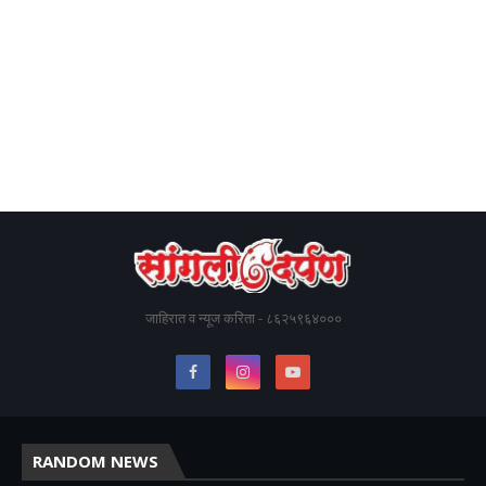
जाहिरात व न्यूज करिता - ८६२५९६४०००
RANDOM NEWS