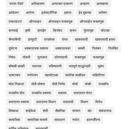
'रास्ता रोको'
अतिक्रमण
अत्याचार प्रकरण
अपहरण
आत्महत्या
आंदोलन
आरोग्य
इलेक्ट्रॉनिक
इशारा
ईद मुबारक
उपोषण
एन्काऊंटर!
ऑनलाइन
ऑनलाइन फसवणूक
ऑनलाईन फसवणुक
कारवाई
कृषी
क्राईम
क्रिकेट
क्रूर
गुंतवणूक
घोटाळा
चेंगराचेंगरी
ढगफुटी
दगडफेक
दंगल
दहशतवादी
दहशतवादी हल्ला
दुर्घटना
धक्कादायक वक्तव्य
धक्कादायक!
धमकी
निलंबन
निलंबित
निषेध
नोकरी
पुरस्कार
प्रेरणादायी
फसवणुक
फसवणूक
बॉम्बची धमकी
भयानक
भविष्यवाणी
भावपूर्ण श्रद्धांजली
भूकंप
भ्रष्टाचार
मनोरंजन
महाघोटाळा
माफीचा साक्षीदार
माहितीगार
मोठा निकाल!
मोठी घोषणा
मोठी निर्णय
मोर्चा
मोर्चा!
राजकीय
राजकीय दौरा
राजकीय वक्तव्य
वक्तव्य
वादग्रस्त पोस्ट
वादग्रस्त वक्तव्य
वादग्रस्त विधान
वादावादी
विधान
विरोध
विषबाधा
शाईफेक
शेती
शैक्षणिक
सन्मान
संप
संशयास्पद
सामाजिक
सामाजिक माध्यमे
सावधान!
स्फोट
हलगर्जीपणा
हार्दिक अभिनंदन
हृदयस्पर्शी