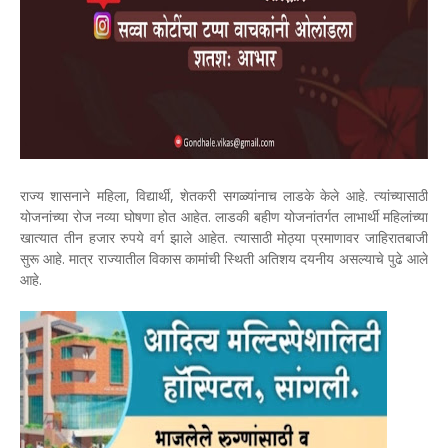
राज्य शासनाने महिला, विद्यार्थी, शेतकरी सगळ्यांनाच लाडके केले आहे. त्यांच्यासाठी
योजनांच्या रोज नव्या घोषणा होत आहेत. लाडकी बहीण योजनांतर्गत लाभार्थी महिलांच्या
खात्यात तीन हजार रुपये वर्ग झाले आहेत. त्यासाठी मोठ्या प्रमाणावर जाहिरातबाजी
सुरू आहे. मात्र राज्यातील विकास कामांची स्थिती अतिशय दयनीय असल्याचे पुढे आले
आहे.