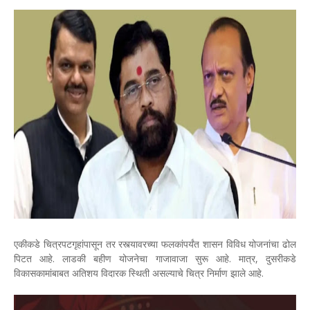
एकीकडे चित्रपटगृहांपासून तर रस्त्यावरच्या फलकांपर्यंत शासन विविध योजनांचा ढोल
पिटत आहे. लाडकी बहीण योजनेचा गाजावाजा सुरू आहे. मात्र, दुसरीकडे
विकासकामांबाबत अतिशय विदारक स्थिती असल्याचे चित्र निर्माण झाले आहे.