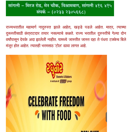
राज्यभरातील महामार्ग नादुरुस्त झाले आहेत, खड्डे पडले आहेत. मात्र, त्याच्या
दुरूस्तीसाठी कंत्राटदार तयार नसल्याचे कळते. राज्य भरातील दुरुस्तीचे गेल्या दोन
वर्षांपासून देयके अदा झालेली नाहीत. यामध्ये जास्तीत जास्त दहा ते पंधरा टक्केच बिले
मंजूर होत आहेत. त्यातही भरमसाठ 'टोल' द्यावा लागत आहे.