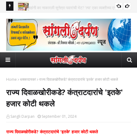
न्ट्रीने
हजारो शिक्षकांना मोठा दिलासा! तीन महिन्यांचा घरभाडे भत्ता फरक मिळणार; ३५
पाट
हजार कर्मचाऱ्यांना लाभ
कारव
Home
धक्कादायक!
राज्य दिवाळखोरीकडे? कंत्राटदारांचे 'इतके' हजार कोटी थकले
राज्य दिवाळखोरीकडे? कंत्राटदारांचे 'इतके'
हजार कोटी थकले
Sangli Darpan
September 01, 2024
राज्य दिवाळखोरीकडे? कंत्राटदारांचे 'इतके' हजार कोटी थकले