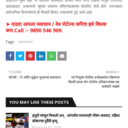
ओढाताण सुरू आहे. या संदर्भात अर्थमंत्री अजित पवार यांनी देखील यापूर्वी तिजोरीत
खडखडाट असल्याचे सूचक वक्तव्य मंत्रिमंडळाच्या बैठकीत केले होते. प्रत्यक्षात
सार्वजनिक विभागांमध्ये ही स्थिती बिकट असल्याचे पुढे आले आहे.
➤ वाढवा आपला व्यवसाय / वेब पोर्टल्स करिता इथे क्लिक
करा.Call :- 9890 546 909.
Tags:
धक्कादायक!
OLDER
NEWER
सांगली : 75 वर्षीय वृद्धेवर युवकाचा बलात्कार
नवं नियुक्त पोलीस अधीक्षकांवर पहिल्याच
दिवशी हल्ला दोन पोलीस अधिकाऱ्यांसह एक
कर्मचारी जखमी
YOU MAY LIKE THESE POSTS
ड्युटी संपवून निघाली अन्...सांगलीत मध्यरात्री भीषण अपघात, महिला
डॉक्टरचा दुर्दैवी मृत्यू
August 07, 2026