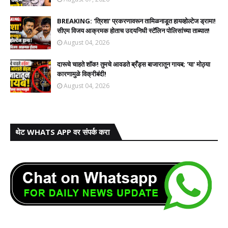
BREAKING: 'त्रिशा' प्रकरणावरून तामिळनाडूत हायव्होल्टेज ड्रामा!
सीएम विजय आक्रमक होताच उदयनिधी स्टॅलिन पोलिसांच्या ताब्यात!
August 04, 2026
दारूचे चाहते शॉक! तुमचे आवडते ब्रँड्स बाजारातून गायब; 'या' मोठ्या
कारणामुळे विक्रीबंदी!
August 04, 2026
थेट WHATS APP वर संपर्क करा