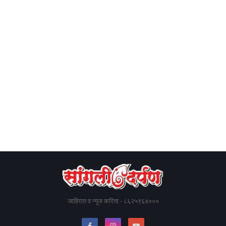
जाहिरात व न्यूज करिता - ८६२५९६४०००