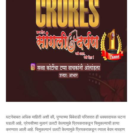
घटनेबाबत अधिक माहिती अशी की, पुण्याच्या बिबेवाडी परिसरात ही धक्कादायक घटना
घडली आहे, प्रेयसीच्या मुलानं उलटी केल्यामुळे प्रियकराकडून चिमुकल्याची हत्या
करण्यात आली आहे. चिमुकल्यानं उलटी केल्यामुळे प्रियकराकडून त्याला बेदम मारहाण