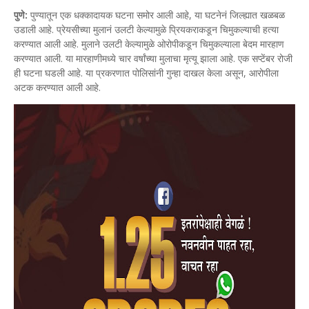
पुणे:
पुण्यातून एक धक्कादायक घटना समोर आली आहे, या घटनेनं जिल्ह्यात खळबळ
उडाली आहे. प्रेयसीच्या मुलानं उलटी केल्यामुळे प्रियकराकडून चिमुकल्याची हत्या
करण्यात आली आहे. मुलाने उलटी केल्यामुळे ओरोपीकडून चिमुकल्याला बेदम मारहाण
करण्यात आली. या मारहाणीमध्ये चार वर्षांच्या मुलाचा मृत्यू झाला आहे. एक सप्टेंबर रोजी
ही घटना घडली आहे. या प्रकरणात पोलिसांनी गुन्हा दाखल केला असून, आरोपीला
अटक करण्यात आली आहे.