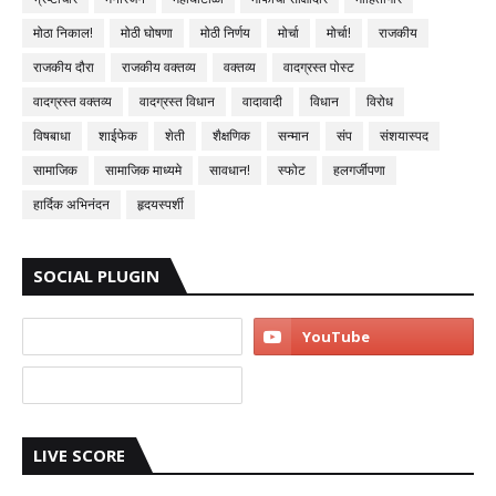
मोठा निकाल!
मोठी घोषणा
मोठी निर्णय
मोर्चा
मोर्चा!
राजकीय
राजकीय दौरा
राजकीय वक्तव्य
वक्तव्य
वादग्रस्त पोस्ट
वादग्रस्त वक्तव्य
वादग्रस्त विधान
वादावादी
विधान
विरोध
विषबाधा
शाईफेक
शेती
शैक्षणिक
सन्मान
संप
संशयास्पद
सामाजिक
सामाजिक माध्यमे
सावधान!
स्फोट
हलगर्जीपणा
हार्दिक अभिनंदन
हृदयस्पर्शी
SOCIAL PLUGIN
LIVE SCORE