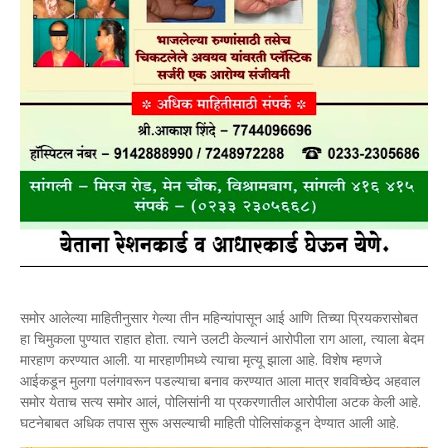
समोर आलेल्या माहितीनुसार गेल्या तीन महिन्यांपासून आई आणि तिच्या प्रियकरासोबत
हा चिमुकला पुण्यात राहात होता. त्याने उलटी केल्यानं आरोपीला राग आला, त्याला बेदम
मारहाण करण्यात आली. या मारहाणीमध्ये त्याचा मृत्यू झाला आहे. विशेष म्हणजे
आईकडून मुलगा पलंगावरून पडल्याचा बनाव करण्यात आला मात्र शवविच्छेद अहवाल
समोर येताच सत्य समोर आलं, पोलिसांनी या प्रकरणातील आरोपीला अटक केली आहे.
घटनेबाबत अधिक तपास सुरू असल्याची माहिती पोलिसांकडून देण्यात आली आहे.