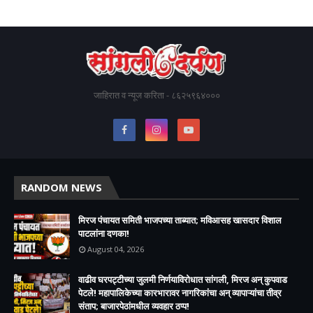
जाहिरात व न्यूज करिता - ८६२५९६४०००
RANDOM NEWS
मिरज पंचायत समिती भाजपच्या ताब्यात; मविआसह खासदार विशाल
पाटलांना दणका!
August 04, 2026
वाढीव घरपट्टीच्या जुलमी निर्णयाविरोधात सांगली, मिरज अन् कुपवाड
पेटले! महापालिकेच्या कारभारावर नागरिकांचा अन् व्यापाऱ्यांचा तीव्र
संताप; बाजारपेठांमधील व्यवहार ठप्प!​