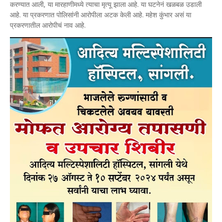
करण्यात आली, या मारहाणीमध्ये त्याचा मृत्यू झाला आहे. या घटनेनं खळबळ उडाली
आहे. या प्रकरणात पोलिसांनी आरोपीला अटक केली आहे. महेश कुंभार असं या
प्रकरणातील आरोपीचं नाव आहे.