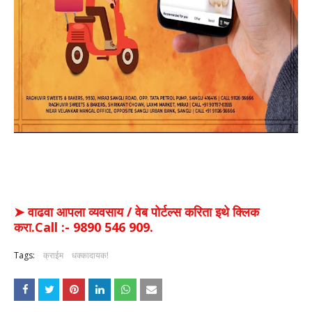
➤ वाढवा आपला व्यवसाय / वेब पोर्टल्स करिता इथे क्लिक
करा.Call :- 9890 546 909.
Tags:
क्राईम
धक्कादायक!