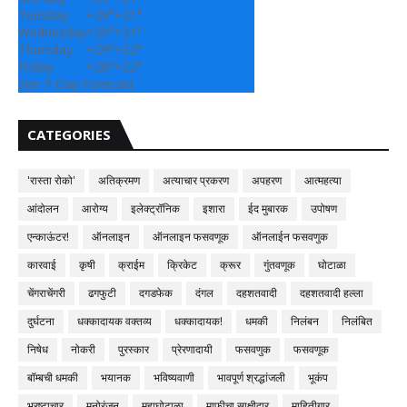
Tuesday
+
29°
+
21°
Wednesday
+
29°
+
21°
Thursday
+
29°
+
22°
Friday
+
28°
+
22°
See 7-Day Forecast
CATEGORIES
'रास्ता रोको'
अतिक्रमण
अत्याचार प्रकरण
अपहरण
आत्महत्या
आंदोलन
आरोग्य
इलेक्ट्रॉनिक
इशारा
ईद मुबारक
उपोषण
एन्काऊंटर!
ऑनलाइन
ऑनलाइन फसवणूक
ऑनलाईन फसवणुक
कारवाई
कृषी
क्राईम
क्रिकेट
क्रूर
गुंतवणूक
घोटाळा
चेंगराचेंगरी
ढगफुटी
दगडफेक
दंगल
दहशतवादी
दहशतवादी हल्ला
दुर्घटना
धक्कादायक वक्तव्य
धक्कादायक!
धमकी
निलंबन
निलंबित
निषेध
नोकरी
पुरस्कार
प्रेरणादायी
फसवणुक
फसवणूक
बॉम्बची धमकी
भयानक
भविष्यवाणी
भावपूर्ण श्रद्धांजली
भूकंप
भ्रष्टाचार
मनोरंजन
महाघोटाळा
माफीचा साक्षीदार
माहितीगार