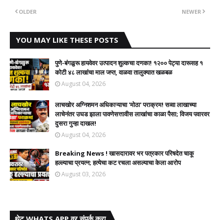
OLDER
NEWER
YOU MAY LIKE THESE POSTS
पुणे-बंगळुरू हायवेवर उत्पादन शुल्कचा दणका! १२०० पेट्या दारूसह १
कोटी ४८ लाखांचा माल जप्त, वाळवा तालुक्यात खळबळ
August 04, 2026
लाचखोर अग्निशमन अधिकाऱ्याचा 'मोठा' पराक्रम! सव्वा लाखाच्या
लाचेनंतर उघड झाला पावणेसत्तावीस लाखांचा काळा पैसा; विजय पवारवर
दुसरा गुन्हा दाखल!​
August 04, 2026
Breaking News ! खासदारावर भर पत्रकार परिषदेत चाकू
हल्ल्याचा प्रयत्न; हत्येचा कट रचला असल्याचा केला आरोप
August 03, 2026
थेट WHATS APP वर संपर्क करा