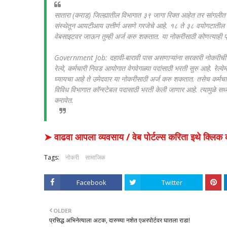
सातारा (कराड) जिल्ह्यातील विभागात ३९ जागा रिक्त आहेत तर सांगलीत ३
संस्थेतून आयटीआय उत्तीर्ण असणे गरजेचे आहे. १८ ते ३८ वयोगटाती
वेबसाइटवर जाऊन तुम्ही अर्ज करु शकतात. या नोकरीसाठी कोणत्याही प्रक
Government Job: दहावी-बारावी पास असणाऱ्यांना सरकारी नोकरीची सं
रेल्वे, कर्मचारी निवड आयोगात वेगवेगळ्या पदांसाठी भरती सुरु आहे. रेल्वेमध
घ्यायचा आहे ते उमेदवार या नोकरीसाठी अर्ज करु शकतात. तसेच कर्मच
विविध विभागात कॉन्स्टेबल पदासाठी भरती केली जाणार आहे. त्यामुळे स
करावेत.
➤ वाढवा आपला व्यवसाय / वेब पोर्टल्स करिता इथे क्ल
Tags:
नोकरी
सामाजिक
Facebook
Twitter
OLDER
प्रसिद्ध अभिनेत्याला अटक, दारुच्या नशेत एअरपोर्टवर घातला राडा!