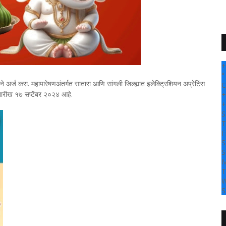
" सांगली दर्प
+
°
अर्ज करा. महापारेषणअंतर्गत सातारा आणि सांगली जिल्ह्यात इलेक्ट्रिशियन अप्रेटिंस
C
तारीख १७ सप्टेंबर २०२४ आहे.
+
+
S
T
F
S
S
M
T
W
S