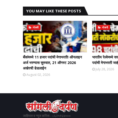
YOU MAY LIKE THESE POSTS
नोकरी
नोकरी
बँकांमध्ये 11 हजार पदांची मेगाभरती! ऑनलाइन
भारतीय रेल्वेमध्ये
अर्ज भरण्यास सुरुवात, 21 ऑगस्ट 2026
पदांची मेगाभरती जाह
अखेरची डेडलाईन
July 28, 2026
August 02, 2026
जाहिरात व न्यूज करिता - ८६२५९६४०००