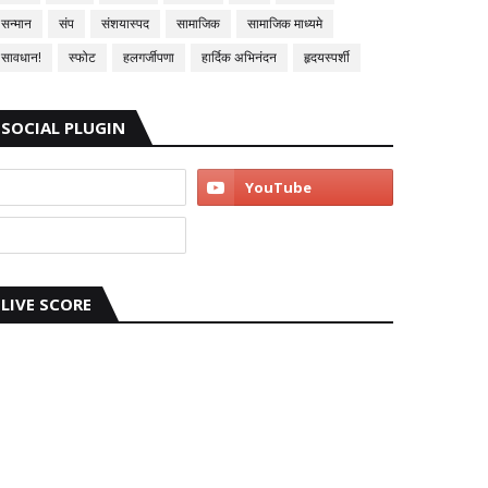
सन्मान
संप
संशयास्पद
सामाजिक
सामाजिक माध्यमे
सावधान!
स्फोट
हलगर्जीपणा
हार्दिक अभिनंदन
हृदयस्पर्शी
SOCIAL PLUGIN
LIVE SCORE