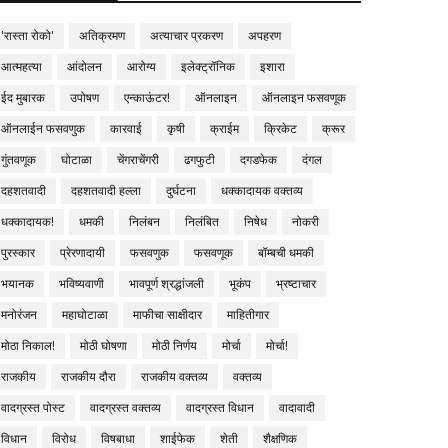
'रास्ता रोको'
अतिक्रमण
अत्याचार प्रकरण
अपहरण
आत्महत्या
आंदोलन
आरोग्य
इलेक्ट्रॉनिक
इशारा
ईद मुबारक
उपोषण
एन्काऊंटर!
ऑनलाइन
ऑनलाइन फसवणूक
ऑनलाईन फसवणुक
कारवाई
कृषी
क्राईम
क्रिकेट
क्रूर
गुंतवणूक
घोटाळा
चेंगराचेंगरी
ढगफुटी
दगडफेक
दंगल
दहशतवादी
दहशतवादी हल्ला
दुर्घटना
धक्कादायक वक्तव्य
धक्कादायक!
धमकी
निलंबन
निलंबित
निषेध
नोकरी
पुरस्कार
प्रेरणादायी
फसवणुक
फसवणूक
बॉम्बची धमकी
भयानक
भविष्यवाणी
भावपूर्ण श्रद्धांजली
भूकंप
भ्रष्टाचार
मनोरंजन
महाघोटाळा
माफीचा साक्षीदार
माहितीगार
मोठा निकाल!
मोठी घोषणा
मोठी निर्णय
मोर्चा
मोर्चा!
राजकीय
राजकीय दौरा
राजकीय वक्तव्य
वक्तव्य
वादग्रस्त पोस्ट
वादग्रस्त वक्तव्य
वादग्रस्त विधान
वादावादी
विधान
विरोध
विषबाधा
शाईफेक
शेती
शैक्षणिक