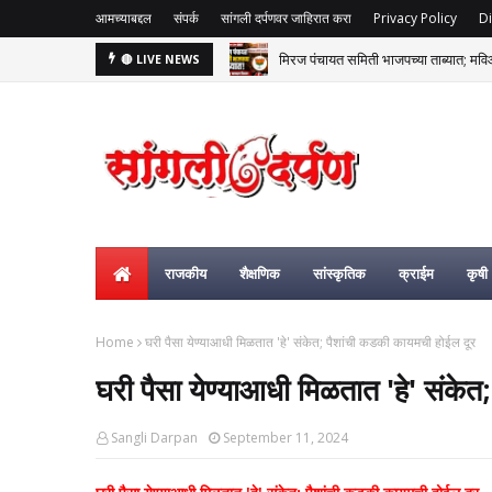
आमच्याबद्दल
संपर्क
सांगली दर्पणवर जाहिरात करा
Privacy Policy
Di
मिरज पंचायत समिती भाजपच्या ताब्यात; म
🔴 LIVE NEWS
राजकीय
शैक्षणिक
सांस्कृतिक
क्राईम
कृषी
Home
घरी पैसा येण्याआधी मिळतात 'हे' संकेत; पैशांची कडकी कायमची होईल दूर
घरी पैसा येण्याआधी मिळतात 'हे' संके
Sangli Darpan
September 11, 2024