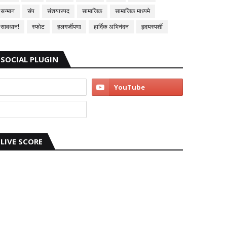
सन्मान
संप
संशयास्पद
सामाजिक
सामाजिक माध्यमे
सावधान!
स्फोट
हलगर्जीपणा
हार्दिक अभिनंदन
हृदयस्पर्शी
SOCIAL PLUGIN
LIVE SCORE