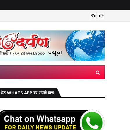
वाढीव घरप
थेट WHATS APP वर संपर्क करा