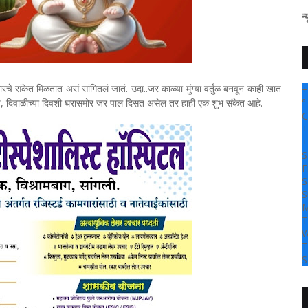
" सांगली दर्पण न्यूज वर आपल्या 
्रकारचे संकेत मिळतात असं सांगितलं जातं. उदा..जर काळ्या मुंग्या वर्तुळ बनवून काही खात
+
च, दिवाळीच्या दिवशी घरासमोर जर पाल दिसत असेल तर हाही एक शुभ संकेत आहे.
°
C
+
+
S
F
S
S
M
T
W
T
S