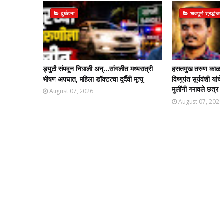
दुर्घटना
भावपूर्ण श्रद्धां
ड्युटी संपवून निघाली अन्...सांगलीत मध्यरात्री
हसतमुख तरुण काळाच
भीषण अपघात, महिला डॉक्टरचा दुर्दैवी मृत्यू
विष्णुपंत सूर्यवंशी
मुलींनी गमावले छत्र
August 07, 2026
August 07, 202