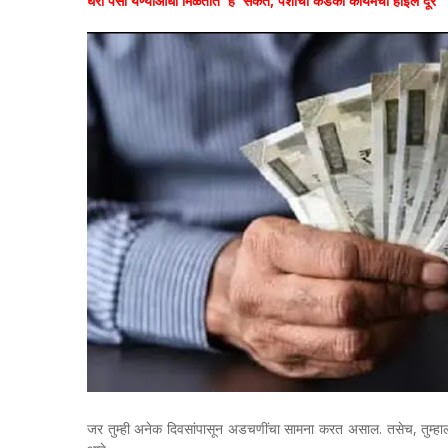
घरी पैसा येण्याआधी मिळतात 'हे' संकेत; पैशांची कडकी कायमची होईल दूर
जर तुम्ही अनेक दिवसांपासून अडचणींचा सामना करत असाल. तसेच, तुम्हाल