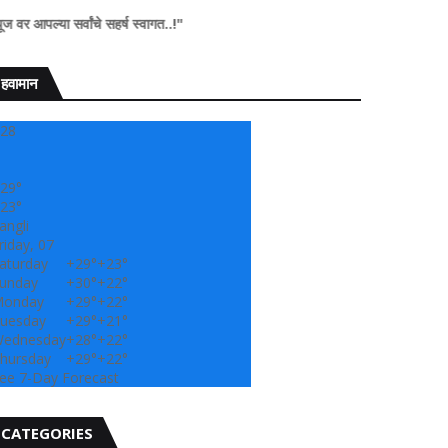
सर्वांचे सहर्ष स्वागत..!"
हवामान
28
29°
23°
angli
riday, 07
aturday
+
29°
+
23°
unday
+
30°
+
22°
onday
+
29°
+
22°
uesday
+
29°
+
21°
ednesday
+
28°
+
22°
hursday
+
29°
+
22°
ee 7-Day Forecast
CATEGORIES