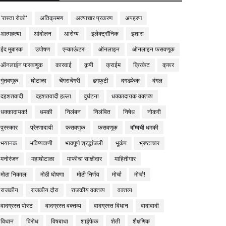
'रास्ता रोको'
अतिक्रमण
अत्याचार प्रकरण
अपहरण
आत्महत्या
आंदोलन
आरोग्य
इलेक्ट्रॉनिक
इशारा
ईद मुबारक
उपोषण
एन्काऊंटर!
ऑनलाइन
ऑनलाइन फसवणूक
ऑनलाईन फसवणुक
कारवाई
कृषी
क्राईम
क्रिकेट
क्रूर
गुंतवणूक
घोटाळा
चेंगराचेंगरी
ढगफुटी
दगडफेक
दंगल
दहशतवादी
दहशतवादी हल्ला
दुर्घटना
धक्कादायक वक्तव्य
धक्कादायक!
धमकी
निलंबन
निलंबित
निषेध
नोकरी
पुरस्कार
प्रेरणादायी
फसवणुक
फसवणूक
बॉम्बची धमकी
भयानक
भविष्यवाणी
भावपूर्ण श्रद्धांजली
भूकंप
भ्रष्टाचार
मनोरंजन
महाघोटाळा
माफीचा साक्षीदार
माहितीगार
मोठा निकाल!
मोठी घोषणा
मोठी निर्णय
मोर्चा
मोर्चा!
राजकीय
राजकीय दौरा
राजकीय वक्तव्य
वक्तव्य
वादग्रस्त पोस्ट
वादग्रस्त वक्तव्य
वादग्रस्त विधान
वादावादी
विधान
विरोध
विषबाधा
शाईफेक
शेती
शैक्षणिक