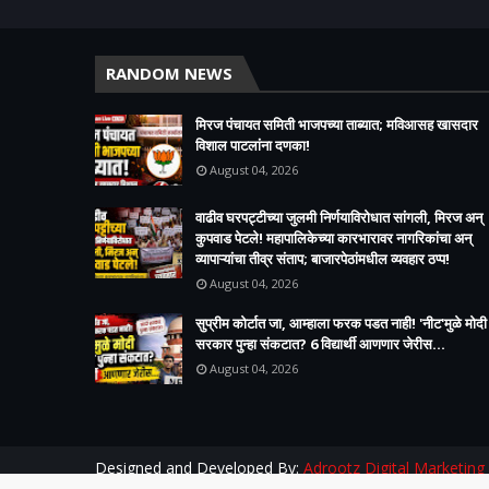
RANDOM NEWS
मिरज पंचायत समिती भाजपच्या ताब्यात; मविआसह खासदार
विशाल पाटलांना दणका!
August 04, 2026
वाढीव घरपट्टीच्या जुलमी निर्णयाविरोधात सांगली, मिरज अन्
कुपवाड पेटले! महापालिकेच्या कारभारावर नागरिकांचा अन्
व्यापाऱ्यांचा तीव्र संताप; बाजारपेठांमधील व्यवहार ठप्प!​
August 04, 2026
सुप्रीम कोर्टात जा, आम्हाला फरक पडत नाही! 'नीट'मुळे मोदी
सरकार पुन्हा संकटात? 6 विद्यार्थी आणणार जेरीस...
August 04, 2026
Designed and Developed By:
Adrootz Digital Marketing