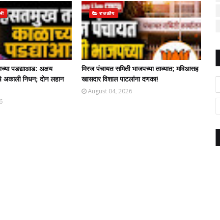
जली
राजकीय
्या पडद्याआड: अक्षय
मिरज पंचायत समिती भाजपच्या ताब्यात; मविआसह
 यांचे अकाली निधन; दोन लहान
खासदार विशाल पाटलांना दणका!
August 04, 2026
6