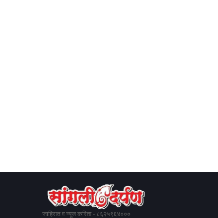
जाहिरात व न्यूज करिता - ८६२५९६४०००