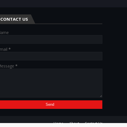
CONTACT US
Name
mail
*
essage
*
Home
About
Contact Us