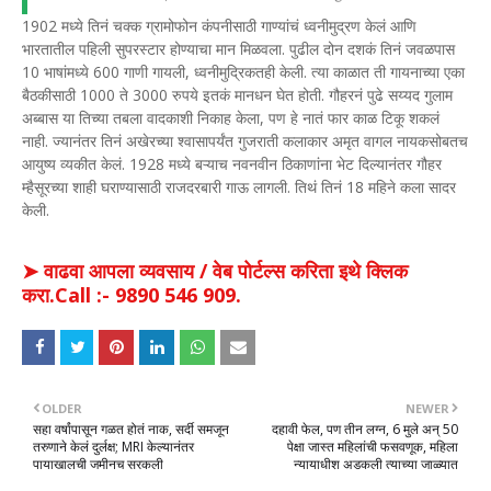
1902 मध्ये तिनं चक्क ग्रामोफोन कंपनीसाठी गाण्यांचं ध्वनीमुद्रण केलं आणि
भारतातील पहिली सुपरस्टार होण्याचा मान मिळवला. पुढील दोन दशकं तिनं जवळपास
10 भाषांमध्ये 600 गाणी गायली, ध्वनीमुद्रिकतही केली. त्या काळात ती गायनाच्या एका
बैठकीसाठी 1000 ते 3000 रुपये इतकं मानधन घेत होती. गौहरनं पुढे सय्यद गुलाम
अब्बास या तिच्या तबला वादकाशी निकाह केला, पण हे नातं फार काळ टिकू शकलं
नाही. ज्यानंतर तिनं अखेरच्या श्वासापर्यंत गुजराती कलाकार अमृत वागल नायकसोबतच
आयुष्य व्यकीत केलं. 1928 मध्ये बऱ्याच नवनवीन ठिकाणांना भेट दिल्यानंतर गौहर
म्हैसूरच्या शाही घराण्यासाठी राजदरबारी गाऊ लागली. तिथं तिनं 18 महिने कला सादर
केली.
➤ वाढवा आपला व्यवसाय / वेब पोर्टल्स करिता इथे क्लिक
करा.Call :- 9890 546 909.
OLDER
NEWER
सहा वर्षांपासून गळत होतं नाक, सर्दी समजून
दहावी फेल, पण तीन लग्न, 6 मुले अन् 50
तरुणाने केलं दुर्लक्ष; MRI केल्यानंतर
पेक्षा जास्त महिलांची फसवणूक, महिला
पायाखालची जमीनच सरकली
न्यायाधीश अडकली त्याच्या जाळ्यात