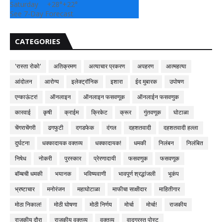
Saturday
+
28°
+
22°
See 7-Day Forecast
CATEGORIES
'रास्ता रोको'
अतिक्रमण
अत्याचार प्रकरण
अपहरण
आत्महत्या
आंदोलन
आरोग्य
इलेक्ट्रॉनिक
इशारा
ईद मुबारक
उपोषण
एन्काऊंटर!
ऑनलाइन
ऑनलाइन फसवणूक
ऑनलाईन फसवणुक
कारवाई
कृषी
क्राईम
क्रिकेट
क्रूर
गुंतवणूक
घोटाळा
चेंगराचेंगरी
ढगफुटी
दगडफेक
दंगल
दहशतवादी
दहशतवादी हल्ला
दुर्घटना
धक्कादायक वक्तव्य
धक्कादायक!
धमकी
निलंबन
निलंबित
निषेध
नोकरी
पुरस्कार
प्रेरणादायी
फसवणुक
फसवणूक
बॉम्बची धमकी
भयानक
भविष्यवाणी
भावपूर्ण श्रद्धांजली
भूकंप
भ्रष्टाचार
मनोरंजन
महाघोटाळा
माफीचा साक्षीदार
माहितीगार
मोठा निकाल!
मोठी घोषणा
मोठी निर्णय
मोर्चा
मोर्चा!
राजकीय
राजकीय दौरा
राजकीय वक्तव्य
वक्तव्य
वादग्रस्त पोस्ट