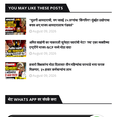
YOU MAY LIKE THESE POSTS
"मुलगी आमदाराची, पण जावई २५ लग्नांचा 'किंगपिन'! मुंबईत उद्योगाचा
बनाव अन् भाजप आमदारालाच गंडवलं"
August 09, 2026
अमित शाहांनी का नाकारली सुनेत्रा पवारांची भेट? 'त्या' एका व्यक्तीच्या
एन्ट्रीने भाजप-NCP मध्ये मोठा वाद!
August 09, 2026
हजारो शिक्षकांना मोठा दिलासा! तीन महिन्यांचा घरभाडे भत्ता फरक
मिळणार; ३५ हजार कर्मचाऱ्यांना लाभ
August 09, 2026
थेट WHATS APP वर संपर्क करा