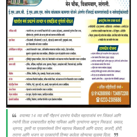
वयाच्या 14 व्या वर्षी गौहरनं दरभंगा येथील महाराजांचं मन जिंकलं आणि
त्यांनी तिला दरबारातील श्रेष्ठ गायिका आणि नृत्यांगना म्हणून निवडलं. ख्याल,
ध्रुपद, ठुमरी या प्रकारांमध्ये तिनं महारथ मिळवली आणि दादरा, कजरी, होरी,
तराना आणि भजन या प्रकारांनी तिच्या कलेला सोन्याचा मुलामा दिला.