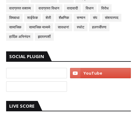
वादग्रस्त वक्तव्य
वादग्रस्त विधान
वादावादी
विधान
विरोध
विषबाधा
शाईफेक
शेती
शैक्षणिक
सन्मान
संप
संशयास्पद
सामाजिक
सामाजिक माध्यमे
सावधान!
स्फोट
हलगर्जीपणा
हार्दिक अभिनंदन
हृदयस्पर्शी
SOCIAL PLUGIN
LIVE SCORE