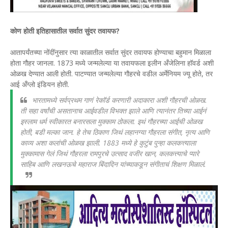
कोण होती इतिहासातील सर्वात सुंदर तवायफ?
आतापर्यंतच्या नोंदींनुसार त्या काळातील सर्वात सुंदर तवायफ होण्याचा बहुमान मिळाला
होता गौहर जानला. 1873 मध्ये जन्मलेल्या या तवायफला इलीन अँजेलिना हॉवर्ड अशी
ओळख देण्यात आली होती. पाटण्यात जन्मलेल्या गौहरचे वडील अर्मेनियम ज्यू होते, तर
आई अँग्लो इंडियन होती.
भारतामध्ये सर्वप्रथम गाणं रेकॉर्ड करणारी अदाकारा अशी गौहरची ओळख.
ती सहा वर्षांची असतानाच आईवडील विभक्त झाले आणि त्यानंतर तिच्या आईनं
इस्लाम धर्म स्वीकारत बनारसला मुक्काम ठोकला. इथं गौहरच्या आईची ओळख
होती, बडी मल्का जान. हे तेच ठिकाण जिथं लहानग्या गौहरला संगीत, नृत्य आणि
काव्य अशा कलांची ओळख झाली. 1883 मध्ये हे कुटुंब पुन्हा कलकत्त्याला
मुक्कामास गेलं जिथं गौहरला रामपुरचे उत्साद वजीर खान, कलकत्त्याचे प्यारे
साहिब आणि लखनऊचे महाराज बिंदादिन यांच्याकडून संगीताचं शिक्षण मिळालं.