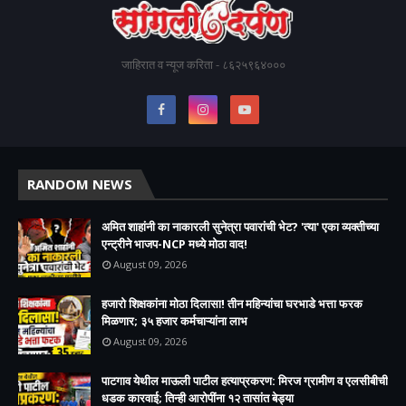
जाहिरात व न्यूज करिता - ८६२५९६४०००
RANDOM NEWS
अमित शाहांनी का नाकारली सुनेत्रा पवारांची भेट? 'त्या' एका व्यक्तीच्या
एन्ट्रीने भाजप-NCP मध्ये मोठा वाद!
August 09, 2026
हजारो शिक्षकांना मोठा दिलासा! तीन महिन्यांचा घरभाडे भत्ता फरक
मिळणार; ३५ हजार कर्मचाऱ्यांना लाभ
August 09, 2026
पाटगाव येथील माऊली पाटील हत्याप्रकरण: मिरज ग्रामीण व एलसीबीची
धडक कारवाई; तिन्ही आरोपींना १२ तासांत बेड्या