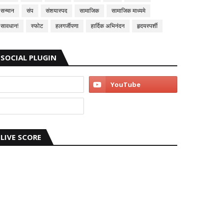
सन्मान
संप
संशयास्पद
सामाजिक
सामाजिक माध्यमे
सावधान!
स्फोट
हलगर्जीपणा
हार्दिक अभिनंदन
हृदयस्पर्शी
SOCIAL PLUGIN
LIVE SCORE