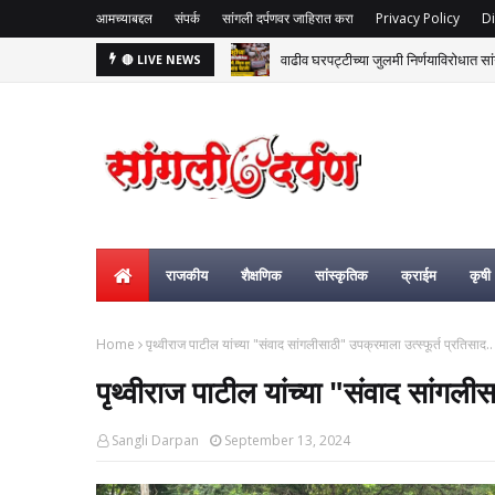
आमच्याबद्दल
संपर्क
सांगली दर्पणवर जाहिरात करा
Privacy Policy
Di
वाढीव घरपट्टीच्या जुलमी निर्णयाविरोधात सां
🔴 LIVE NEWS
राजकीय
शैक्षणिक
सांस्कृतिक
क्राईम
कृषी
Home
पृथ्वीराज पाटील यांच्या "संवाद सांगलीसाठी" उपक्रमाला उत्स्फूर्त प्रतिसाद..
पृथ्वीराज पाटील यांच्या "संवाद सांगलीस
Sangli Darpan
September 13, 2024