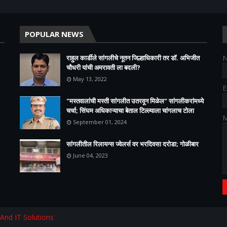
POPULAR NEWS
राहुल कार्डीले सांगलीचे नूतन जिल्हाधिकारी तर डॉ. अभिजीत
चौधरी यांची अमरावती ला बदली?
May 13, 2022
E
"मस्तवालांची मस्ती सांगलीत उतरवून मिळेल" सांगलीकरांमध्ये
चर्चा; सिंघम अधिकाऱ्याचा बेताल टिल्ल्याला चांगलाच टोला
M
September 01, 2024
सांगलीतील रिलायन्स ज्वेलर्स वर भरदिवसा दरोडा; गोळीबार
June 04, 2023
 And IT Solutions