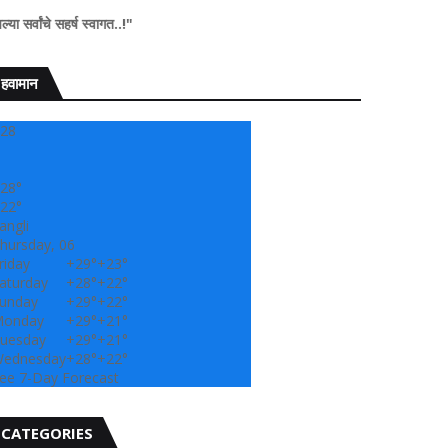
हर्ष स्वागत..!"
हवामान
28
28°
22°
angli
hursday, 06
riday
+
29°
+
23°
aturday
+
28°
+
22°
unday
+
29°
+
22°
onday
+
29°
+
21°
uesday
+
29°
+
21°
ednesday
+
28°
+
22°
ee 7-Day Forecast
CATEGORIES