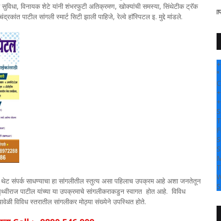
स सुविधा, विनायक शेटे यांनी शंभरफुटी अतिक्रमण, खोक्यांची समस्या, सिंथेटीक ट्रॅक
" सांगली दर्पण न्यूज वर आपल्या सर्वांचे स
्रकांत पाटील सांगली स्मार्ट सिटी झाली पाहिजे, रेल्वे हाॅस्पिटल इ. मुद्दे मांडले.
+
°
C
+
+
S
T
F
S
S
M
T
W
शी थेट संपर्क साधण्याचा हा सांगलीतील स्तुत्य असा पहिलाच उपक्रम आहे अशा जनतेतून
S
पृथ्वीराज पाटील यांच्या या उपक्रमाचे सांगलीकराकडुन स्वागत होत आहे. विविध
वेळी विविध स्तरातील सांगलीकर मोठ्या संख्येने उपस्थित होते.