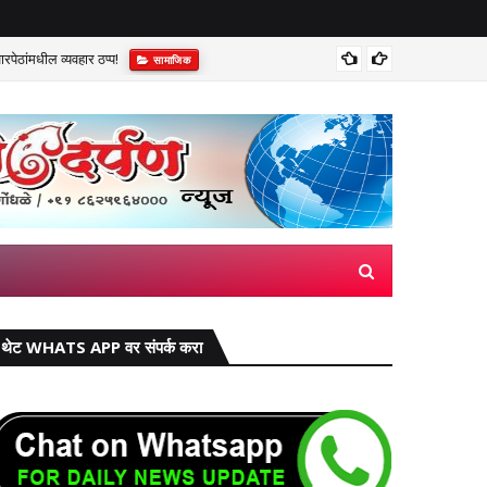
पेठांमधील व्यवहार ठप्प!​
सुप्रीम 
सामाजिक
थेट WHATS APP वर संपर्क करा