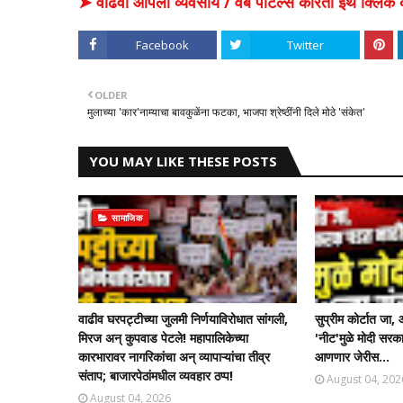
➤ वाढवा आपला व्यवसाय / वेब पोर्टल्स करिता इथे क्ल
Facebook
Twitter
OLDER
मुलाच्या 'कार'नाम्याचा बावकुळेंना फटका, भाजपा श्रेष्ठींनी दिले मोठे 'संकेत'
YOU MAY LIKE THESE POSTS
सामाजिक
वाढीव घरपट्टीच्या जुलमी निर्णयाविरोधात सांगली,
सुप्रीम कोर्टात जा
मिरज अन् कुपवाड पेटले! महापालिकेच्या
'नीट'मुळे मोदी सरकार
कारभारावर नागरिकांचा अन् व्यापाऱ्यांचा तीव्र
आणणार जेरीस...
संताप; बाजारपेठांमधील व्यवहार ठप्प!​
August 04, 202
August 04, 2026