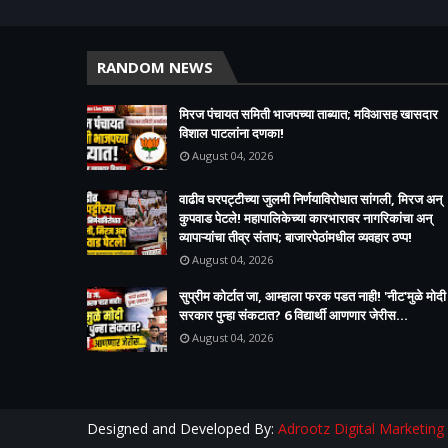
RANDOM NEWS
मिरज पंचायत समिती भाजपच्या ताब्यात; मविआसह खासदार
विशाल पाटलांना दणका!
August 04, 2026
वाढीव घरपट्टीच्या जुलमी निर्णयाविरोधात सांगली, मिरज अन्
कुपवाड पेटले! महापालिकेच्या कारभारावर नागरिकांचा अन्
व्यापाऱ्यांचा तीव्र संताप; बाजारपेठांमधील व्यवहार ठप्प!​
August 04, 2026
सुप्रीम कोर्टात जा, आम्हाला फरक पडत नाही! 'नीट'मुळे मोदी
सरकार पुन्हा संकटात? 6 विद्यार्थी आणणार जेरीस...
August 04, 2026
Designed and Developed By:
Adrootz Digital Marketing