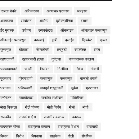
'रास्ता रोको'
अतिक्रमण
अत्याचार प्रकरण
अपहरण
आत्महत्या
आंदोलन
आरोग्य
इलेक्ट्रॉनिक
इशारा
ईद मुबारक
उपोषण
एन्काऊंटर!
ऑनलाइन
ऑनलाइन फसवणूक
ऑनलाईन फसवणुक
कारवाई
कृषी
क्राईम
क्रिकेट
क्रूर
गुंतवणूक
घोटाळा
चेंगराचेंगरी
ढगफुटी
दगडफेक
दंगल
दहशतवादी
दहशतवादी हल्ला
दुर्घटना
धक्कादायक वक्तव्य
धक्कादायक!
धमकी
निलंबन
निलंबित
निषेध
नोकरी
पुरस्कार
प्रेरणादायी
फसवणुक
फसवणूक
बॉम्बची धमकी
भयानक
भविष्यवाणी
भावपूर्ण श्रद्धांजली
भूकंप
भ्रष्टाचार
मनोरंजन
महाघोटाळा
माफीचा साक्षीदार
माहितीगार
मोठा निकाल!
मोठी घोषणा
मोठी निर्णय
मोर्चा
मोर्चा!
राजकीय
राजकीय दौरा
राजकीय वक्तव्य
वक्तव्य
वादग्रस्त पोस्ट
वादग्रस्त वक्तव्य
वादग्रस्त विधान
वादावादी
विधान
विरोध
विषबाधा
शाईफेक
शेती
शैक्षणिक